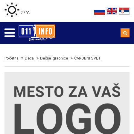
27 ℃
Početna
Deca
Dečije igraonice
ČAROBNI SVET