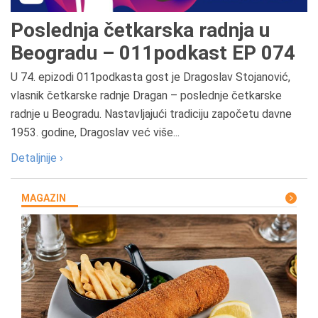
Poslednja četkarska radnja u
Beogradu – 011podkast EP 074
U 74. epizodi 011podkasta gost je Dragoslav Stojanović,
vlasnik četkarske radnje Dragan – poslednje četkarske
radnje u Beogradu. Nastavljajući tradiciju započetu davne
1953. godine, Dragoslav već više...
Detaljnije ›
MAGAZIN