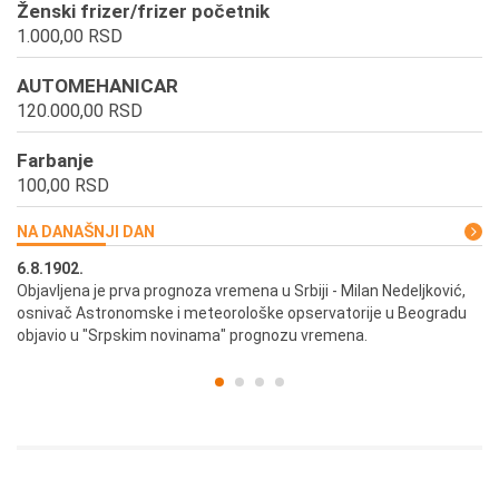
Ženski frizer/frizer početnik
1.000,00 RSD
AUTOMEHANICAR
120.000,00 RSD
Farbanje
100,00 RSD
NA DANAŠNJI DAN
6.8.1902.
6.
ik
Objavljena je prva prognoza vremena u Srbiji - Milan Nedeljković,
Od
osnivač Astronomske i meteorološke opservatorije u Beogradu
Be
objavio u "Srpskim novinama" prognozu vremena.