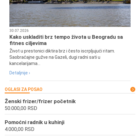
30.07.2026
Kako uskladiti brz tempo života u Beogradu sa
fitnes ciljevima
Život u prestonici diktira brz i često iscrpljujući ritam.
Saobraćajne gužve na Gazeli, dugi radni sati u
kancelarijama...
Detaljnije ›
OGLASI ZA POSAO
Ženski frizer/frizer početnik
50.000,00 RSD
Pomoćni radnik u kuhinji
4.000,00 RSD