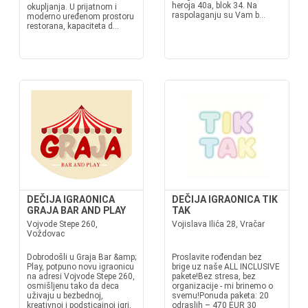
heroja 40a, blok 34. Na
okupljanja. U prijatnom i
raspolaganju su Vam b...
moderno uređenom prostoru
restorana, kapaciteta d...
DEČIJA IGRAONICA
DEČIJA IGRAONICA TIK
GRAJA BAR AND PLAY
TAK
Vojvode Stepe 260,
Vojislava Ilića 28, Vračar
Voždovac
Dobrodošli u Graja Bar &amp;
Proslavite rođendan bez
Play, potpuno novu igraonicu
brige uz naše ALL INCLUSIVE
na adresi Vojvode Stepe 260,
pakete!Bez stresa, bez
osmišljenu tako da deca
organizacije - mi brinemo o
uživaju u bezbednoj,
svemu!Ponuda paketa: 20
kreativnoj i podsticajnoj igri,
odraslih – 470 EUR 30