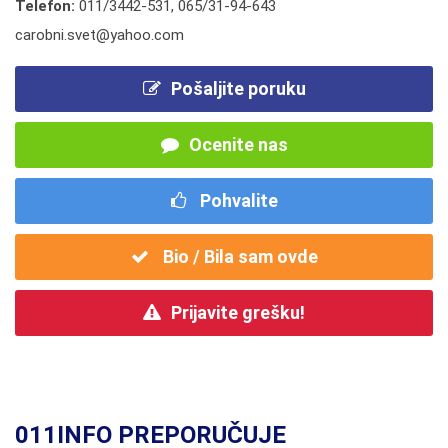
Telefon:
011/3442-531
,
065/31-94-643
carobni.svet@yahoo.com
Pošaljite poruku
Ocenite nas
Pohvalite
Bio / Bila sam ovde
Prijavite grešku!
011INFO PREPORUČUJE