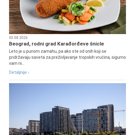
05.08.2026
Beograd, rodni grad Karađorđeve šnicle
Leto je u punom zamahu, pa ako ste od onih koji se
pridržavaju saveta za preživljavanje tropskih vrućina, sigurno
vam ni...
Detaljnije ›