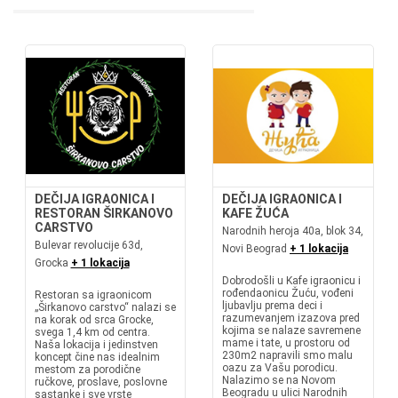
DEČIJA IGRAONICA I
DEČIJA IGRAONICA I
RESTORAN ŠIRKANOVO
KAFE ŽUĆA
CARSTVO
Narodnih heroja 40a, blok 34,
Bulevar revolucije 63d,
Novi Beograd
+ 1 lokacija
Grocka
+ 1 lokacija
Dobrodošli u Kafe igraonicu i
rođendaonicu Žuću, vođeni
Restoran sa igraonicom
ljubavlju prema deci i
„Širkanovo carstvo“ nalazi se
razumevanjem izazova pred
na korak od srca Grocke,
kojima se nalaze savremene
svega 1,4 km od centra.
mame i tate, u prostoru od
Naša lokacija i jedinstven
230m2 napravili smo malu
koncept čine nas idealnim
oazu za Vašu porodicu.
mestom za porodične
Nalazimo se na Novom
ručkove, proslave, poslovne
Beogradu u ulici Narodnih
sastanke i sve vrste