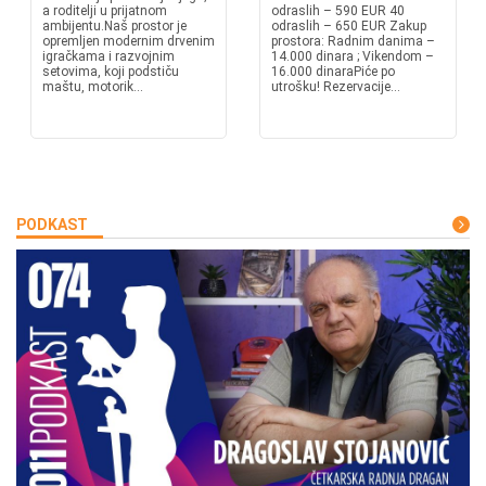
a roditelji u prijatnom
odraslih – 590 EUR 40
ambijentu.Naš prostor je
odraslih – 650 EUR Zakup
opremljen modernim drvenim
prostora: Radnim danima –
igračkama i razvojnim
14.000 dinara ; Vikendom –
setovima, koji podstiču
16.000 dinaraPiće po
maštu, motorik...
utrošku! Rezervacije...
PODKAST