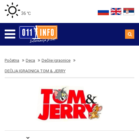
36 ℃
Početna
Deca
Dečije igraonice
DEČIJA IGRAONICA TOM & JERRY