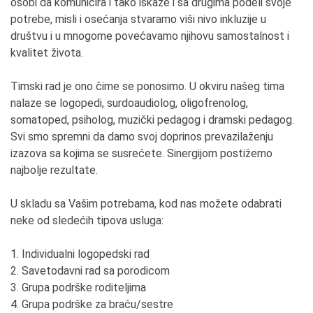
osobi da komunicira i tako iskaže i sa drugima podeli svoje
potrebe, misli i osećanja stvaramo viši nivo inkluzije u
društvu i u mnogome povećavamo njihovu samostalnost i
kvalitet života.
Timski rad je ono čime se ponosimo. U okviru našeg tima
nalaze se logopedi, surdoaudiolog, oligofrenolog,
somatoped, psiholog, muzički pedagog i dramski pedagog.
Svi smo spremni da damo svoj doprinos prevazilaženju
izazova sa kojima se susrećete. Sinergijom postižemo
najbolje rezultate.
U skladu sa Vašim potrebama, kod nas možete odabrati
neke od sledećih tipova usluga:
1. Individualni logopedski rad
2. Savetodavni rad sa porodicom
3. Grupa podrške roditeljima
4. Grupa podrške za braću/sestre