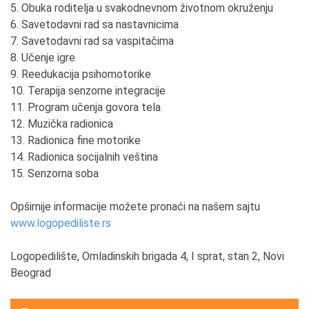
5. Obuka roditelja u svakodnevnom životnom okruženju
6. Savetodavni rad sa nastavnicima
7. Savetodavni rad sa vaspitačima
8. Učenje igre
9. Reedukacija psihomotorike
10. Terapija senzorne integracije
11. Program učenja govora tela
12. Muzička radionica
13. Radionica fine motorike
14. Radionica socijalnih veština
15. Senzorna soba
Opširnije informacije možete pronaći na našem sajtu
www.logopediliste.rs
Logopedilište, Omladinskih brigada 4, I sprat, stan 2, Novi
Beograd