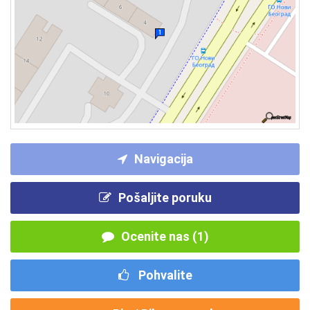
Navigacija
Pošaljite poruku
Ocenite nas (1)
Pohvalite