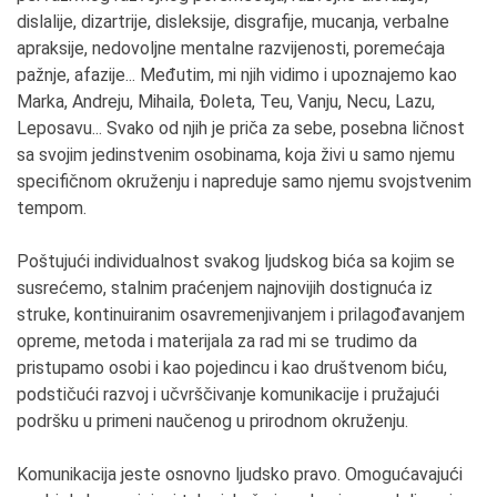
dislalije, dizartrije, disleksije, disgrafije, mucanja, verbalne
apraksije, nedovoljne mentalne razvijenosti, poremećaja
pažnje, afazije... Međutim, mi njih vidimo i upoznajemo kao
Marka, Andreju, Mihaila, Đoleta, Teu, Vanju, Necu, Lazu,
Leposavu... Svako od njih je priča za sebe, posebna ličnost
sa svojim jedinstvenim osobinama, koja živi u samo njemu
specifičnom okruženju i napreduje samo njemu svojstvenim
tempom.
Poštujući individualnost svakog ljudskog bića sa kojim se
susrećemo, stalnim praćenjem najnovijih dostignuća iz
struke, kontinuiranim osavremenjivanjem i prilagođavanjem
opreme, metoda i materijala za rad mi se trudimo da
pristupamo osobi i kao pojedincu i kao društvenom biću,
podstičući razvoj i učvrščivanje komunikacije i pružajući
podršku u primeni naučenog u prirodnom okruženju.
Komunikacija jeste osnovno ljudsko pravo. Omogućavajući