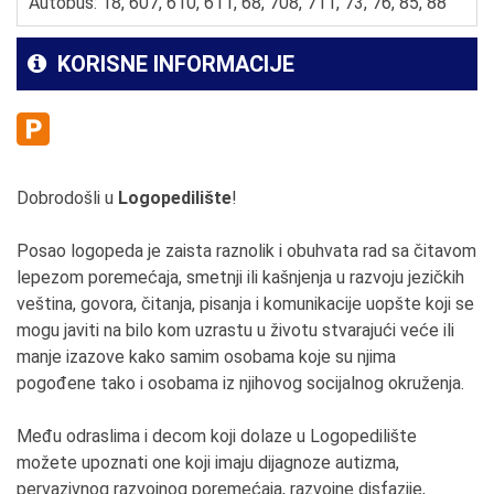
Autobus: 18, 607, 610, 611, 68, 708, 711, 73, 76, 85, 88
KORISNE INFORMACIJE
Dobrodošli u
Logopedilište
!
Posao logopeda je zaista raznolik i obuhvata rad sa čitavom
lepezom poremećaja, smetnji ili kašnjenja u razvoju jezičkih
veština, govora, čitanja, pisanja i komunikacije uopšte koji se
mogu javiti na bilo kom uzrastu u životu stvarajući veće ili
manje izazove kako samim osobama koje su njima
pogođene tako i osobama iz njihovog socijalnog okruženja.
Među odraslima i decom koji dolaze u Logopedilište
možete upoznati one koji imaju dijagnoze autizma,
pervazivnog razvojnog poremećaja, razvojne disfazije,