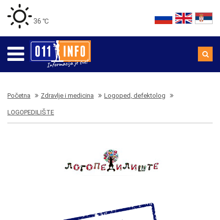
36 ℃
Početna
Zdravlje i medicina
Logoped, defektolog
LOGOPEDILIŠTE