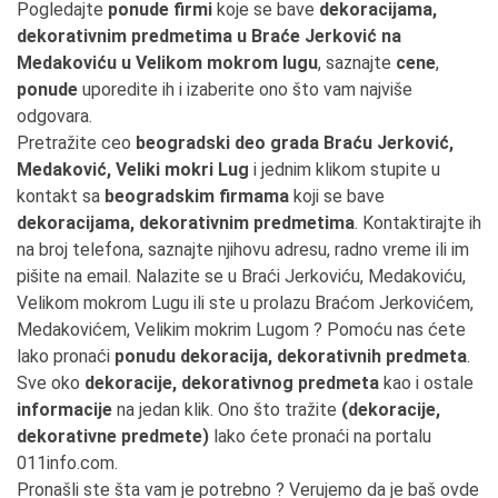
Pogledajte
ponude firmi
koje se bave
dekoracijama,
dekorativnim predmetima u Braće Jerković na
Medakoviću u Velikom mokrom lugu
, saznajte
cene
,
ponude
uporedite ih i izaberite ono što vam najviše
odgovara.
Pretražite ceo
beogradski deo grada Braću Jerković,
Medaković, Veliki mokri Lug
i jednim klikom stupite u
kontakt sa
beogradskim firmama
koji se bave
dekoracijama, dekorativnim predmetima
. Kontaktirajte ih
na broj telefona, saznajte njihovu adresu, radno vreme ili im
pišite na email. Nalazite se u Braći Jerkoviću, Medakoviću,
Velikom mokrom Lugu ili ste u prolazu Braćom Jerkovićem,
Medakovićem, Velikim mokrim Lugom ? Pomoću nas ćete
lako pronaći
ponudu dekoracija, dekorativnih predmeta
.
Sve oko
dekoracije, dekorativnog predmeta
kao i ostale
informacije
na jedan klik. Ono što tražite
(dekoracije,
dekorativne predmete)
lako ćete pronaći na portalu
011info.com.
Pronašli ste šta vam je potrebno ? Verujemo da je baš ovde