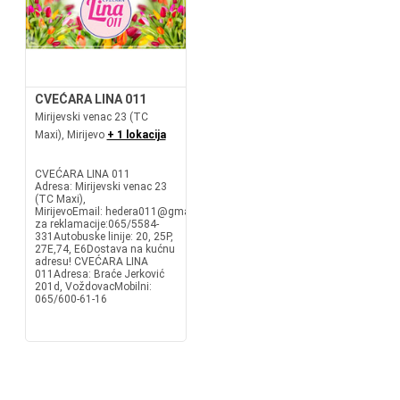
CVEĆARA LINA 011
Mirijevski venac 23 (TC
Maxi), Mirijevo
+ 1 lokacija
CVEĆARA LINA 011
Adresa: Mirijevski venac 23
(TC Maxi),
MirijevoEmail: hedera011@gmail.comMobilni
za reklamacije:065/5584-
331Autobuske linije: 20, 25P,
27E,74, E6Dostava na kućnu
adresu! CVEĆARA LINA
011Adresa: Braće Jerković
201d, VoždovacMobilni:
065/600-61-16