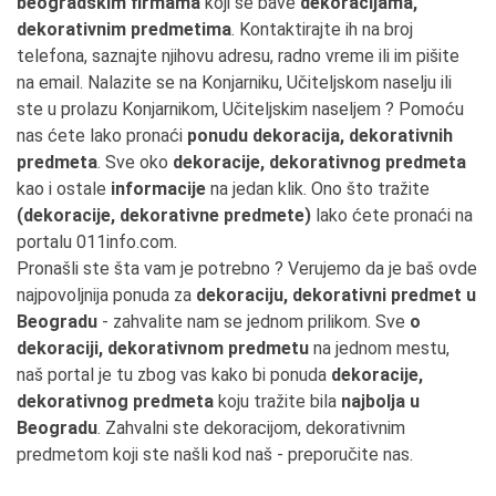
beogradskim firmama
koji se bave
dekoracijama,
dekorativnim predmetima
. Kontaktirajte ih na broj
telefona, saznajte njihovu adresu, radno vreme ili im pišite
na email. Nalazite se na Konjarniku, Učiteljskom naselju ili
ste u prolazu Konjarnikom, Učiteljskim naseljem ? Pomoću
nas ćete lako pronaći
ponudu dekoracija, dekorativnih
predmeta
. Sve oko
dekoracije, dekorativnog predmeta
kao i ostale
informacije
na jedan klik. Ono što tražite
(dekoracije, dekorativne predmete)
lako ćete pronaći na
portalu 011info.com.
Pronašli ste šta vam je potrebno ? Verujemo da je baš ovde
najpovoljnija ponuda za
dekoraciju, dekorativni predmet u
Beogradu
- zahvalite nam se jednom prilikom. Sve
o
dekoraciji, dekorativnom predmetu
na jednom mestu,
naš portal je tu zbog vas kako bi ponuda
dekoracije,
dekorativnog predmeta
koju tražite bila
najbolja u
Beogradu
. Zahvalni ste dekoracijom, dekorativnim
predmetom koji ste našli kod naš - preporučite nas.