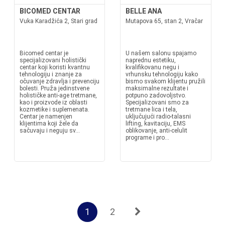
BICOMED CENTAR
BELLE ANA
Vuka Karadžića 2, Stari grad
Mutapova 65, stan 2, Vračar
Bicomed centar je
U našem salonu spajamo
specijalizovani holistički
naprednu estetiku,
centar koji koristi kvantnu
kvalifikovanu negu i
tehnologiju i znanje za
vrhunsku tehnologiju kako
očuvanje zdravlja i prevenciju
bismo svakom klijentu pružili
bolesti. Pruža jedinstvene
maksimalne rezultate i
holističke anti-age tretmane,
potpuno zadovoljstvo.
kao i proizvode iz oblasti
Specijalizovani smo za
kozmetike i suplemenata.
tretmane lica i tela,
Centar je namenjen
uključujući radio-talasni
klijentima koji žele da
lifting, kavitaciju, EMS
sačuvaju i neguju sv...
oblikovanje, anti-celulit
programe i pro...
1
2