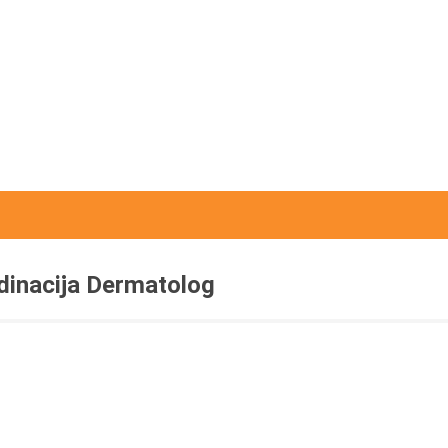
profesor i dekan Fakult
dramskih umetnosti u
Beogradu.
dinacija Dermatolog