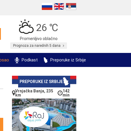
26 ℃
Promenljivo oblačno
Prognoza za narednih 5 dana
posao
Podkast
Preporuke iz Srbije
PREPORUKE IZ SRBIJE
Vrnjačka Banja, 235
142
km
min