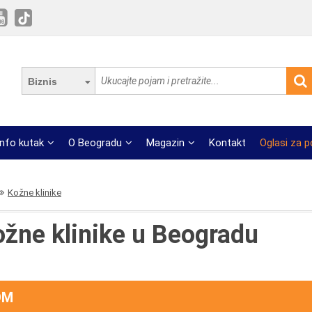
Biznis
Info kutak
O Beogradu
Magazin
Kontakt
Oglasi za 
Kožne klinike
žne klinike u Beogradu
OM