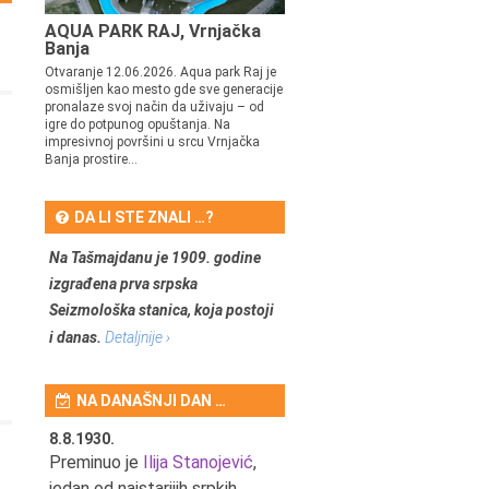
AQUA PARK RAJ, Vrnjačka
Banja
Otvaranje 12.06.2026. Aqua park Raj je
osmišljen kao mesto gde sve generacije
pronalaze svoj način da uživaju – od
igre do potpunog opuštanja. Na
impresivnoj površini u srcu Vrnjačka
Banja prostire...
DA LI STE ZNALI …?
Na Tašmajdanu je 1909. godine
izgrađena prva srpska
Seizmološka stanica, koja postoji
i danas.
Detaljnije ›
NA DANAŠNJI DAN …
8.8.1930.
8.8.1898.
nović,
Preminuo je
Ilija Stanojević
,
U Beogradu je rođen Pavle
ditelj,
jedan od najstarijih srpkih
Bihalji, književnik i izdavač.