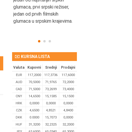
eta
glumaca, prvi srpski režiser,
jedan od prvih filmskih
glumaca u srpskim krajevima.
KURSNA LISTA
Valuta
Kupovni
Srednji
Prodajni
EUR
117,2000
117,3736
117,6000
AUD
70,5000
71,9765
72,2000
CAD
71,5000
73,2699
73,4000
CNY
14,6500
15,1585
15,1500
HRK
0,0000
0,0000
0,0000
CZK
4,6500
4,8521
4,8400
DKK
0.0000
15,7073
0,0000
HUF
31,3200
32,2325
32,2000
JPY
63,6000
65,0340
65,3000