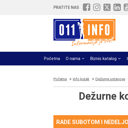
PRATITE NAS
Početna
O nama
Biznis katalog
Početna
Info kutak
Dežurne ustanove
Dežurne ko
RADE SUBOTOM I NEDELJ