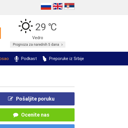
29 ℃
Vedro
Prognoza za narednih 5 dana
posao
Podkast
Preporuke iz Srbije
Pošaljite poruku
Ocenite nas