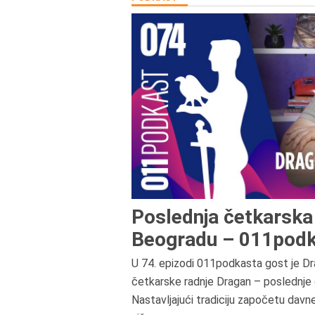
Poslednja četkarska 
Beogradu – 011podk
U 74. epizodi 011podkasta gost je Dr
četkarske radnje Dragan – poslednje 
Nastavljajući tradiciju započetu davn