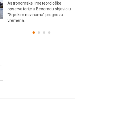
e.
Astronomske i meteorološke
Beogradskoj Areni.
opservatorije u Beogradu objavio u
"Srpskim novinama" prognozu
vremena.
..