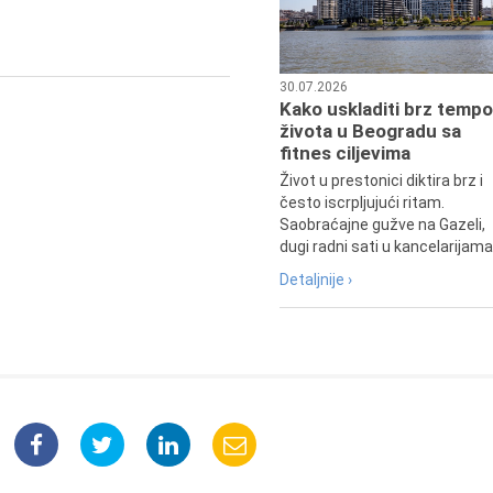
Udruženja žena pilota Jugoslavij
30.07.2026
Kako uskladiti brz tempo
života u Beogradu sa
fitnes ciljevima
Život u prestonici diktira brz i
često iscrpljujući ritam.
Saobraćajne gužve na Gazeli,
dugi radni sati u kancelarijama.
Detaljnije ›