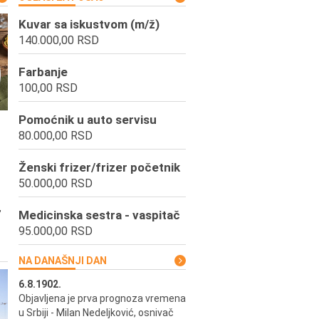
Kuvar sa iskustvom (m/ž)
140.000,00 RSD
Farbanje
100,00 RSD
Pomoćnik u auto servisu
80.000,00 RSD
Ženski frizer/frizer početnik
50.000,00 RSD
,
Medicinska sestra - vaspitač
95.000,00 RSD
NA DANAŠNJI DAN
6.8.1902.
6.8.2004.
Objavljena je prva prognoza vremena
Odigrana je košarkaška prijat
ik
u Srbiji - Milan Nedeljković, osnivač
utakmica između SCG i SAD 