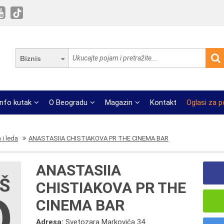
Biznis
Info kutak
O Beogradu
Magazin
Kontakt
Oglasi za 
 i leda
ANASTASIIA CHISTIAKOVA PR THE CINEMA BAR
ANASTASIIA
CHISTIAKOVA PR THE
CINEMA BAR
Adresa:
Svetozara Markovića 34