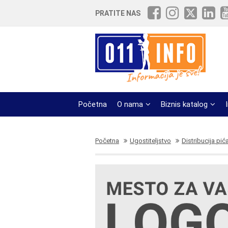
PRATITE NAS
Početna
O nama
Biznis katalog
Početna
Ugostiteljstvo
Distribucija pića