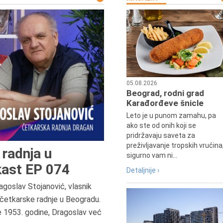
05.08.2026
Beograd, rodni grad
Karađorđeve šnicle
Leto je u punom zamahu, pa
ako ste od onih koji se
pridržavaju saveta za
preživljavanje tropskih vrućina
radnja u
sigurno vam ni...
ast EP 074
Detaljnije ›
agoslav Stojanović, vlasnik
6.8.2013.
četkarske radnje u Beogradu.
Preminula je Zorka Boljanović,
e 1953. godine, Dragoslav već
vazduhoplovni inženjer, predsedn