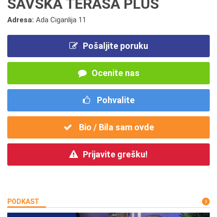
SAVSKA TERASA PLUS
Adresa:
Ada Ciganlija 11
Pošaljite poruku
Ocenite nas
Pohvalite
Bio / Bila sam ovde
Prijavite grešku!
PODKAST