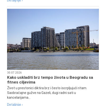
Detaljnije ›
30.07.2026
Kako uskladiti brz tempo života u Beogradu sa
fitnes ciljevima
Život u prestonici diktira brz i često iscrpljujući ritam.
Saobraćajne gužve na Gazeli, dugi radni sati u
kancelarijama...
Detaljnije ›