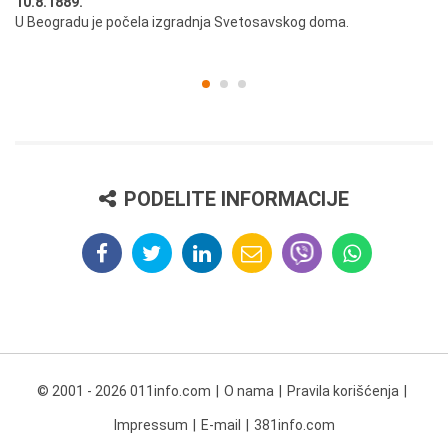
10.8.1889.
10
U Beogradu je počela izgradnja Svetosavskog doma.
Ut
st
PODELITE INFORMACIJE
© 2001 - 2026 011info.com
O nama
Pravila korišćenja
Impressum
E-mail
381info.com