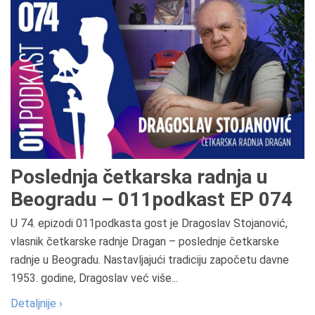
Poslednja četkarska radnja u
Beogradu – 011podkast EP 074
U 74. epizodi 011podkasta gost je Dragoslav Stojanović,
vlasnik četkarske radnje Dragan – poslednje četkarske
radnje u Beogradu. Nastavljajući tradiciju započetu davne
1953. godine, Dragoslav već više...
Detaljnije ›