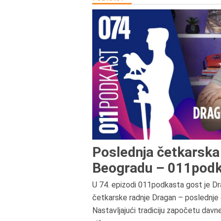
Poslednja četkarska 
Beogradu – 011podk
U 74. epizodi 011podkasta gost je Dr
četkarske radnje Dragan – poslednje 
Nastavljajući tradiciju započetu davn