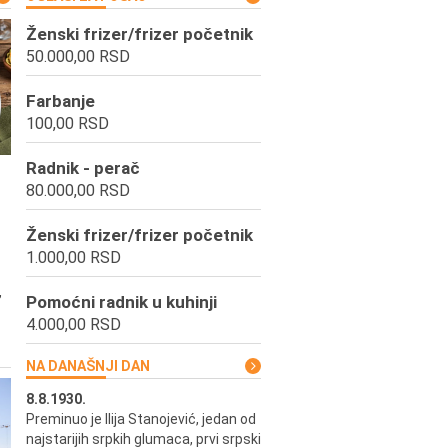
Ženski frizer/frizer početnik
50.000,00 RSD
Farbanje
100,00 RSD
Radnik - perač
80.000,00 RSD
Ženski frizer/frizer početnik
1.000,00 RSD
,
Pomoćni radnik u kuhinji
4.000,00 RSD
NA DANAŠNJI DAN
8.8.1930.
8.8.1898.
Preminuo je Ilija Stanojević, jedan od
U Beogradu je rođen Pavle Biha
najstarijih srpkih glumaca, prvi srpski
književnik i izdavač.