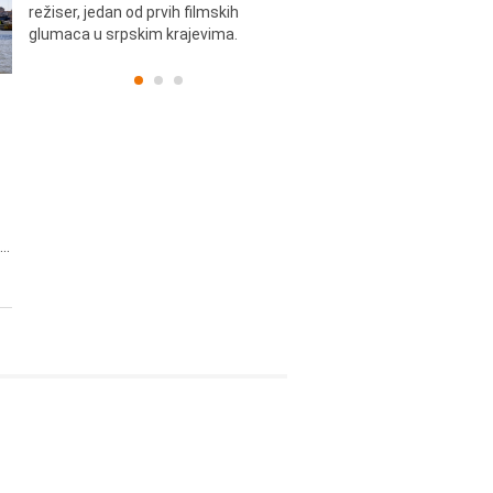
skih
režiser, jedan od prvih filmskih
glumaca u srpskim krajevima.
..