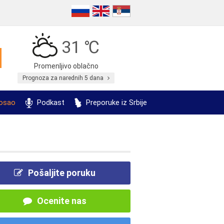
31 ℃
Promenljivo oblačno
Prognoza za narednih 5 dana
posao
Podkast
Preporuke iz Srbije
Pošaljite poruku
Ocenite nas