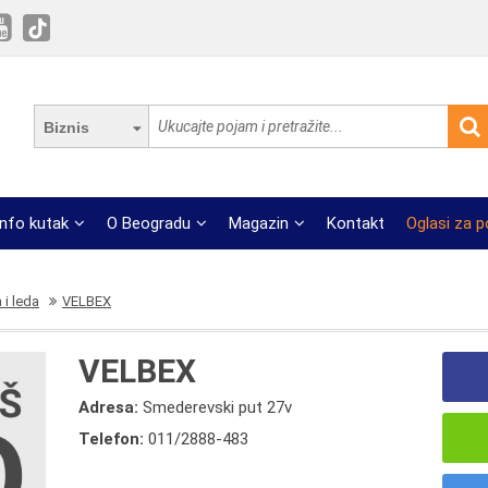
Biznis
Info kutak
O Beogradu
Magazin
Kontakt
Oglasi za 
 i leda
VELBEX
VELBEX
Adresa:
Smederevski put 27v
Telefon:
011/2888-483