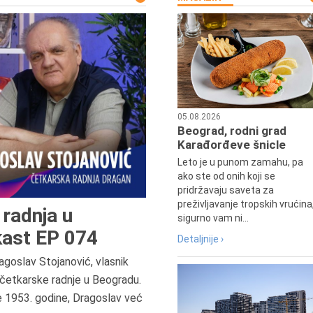
05.08.2026
Beograd, rodni grad
Karađorđeve šnicle
Leto je u punom zamahu, pa
ako ste od onih koji se
pridržavaju saveta za
preživljavanje tropskih vrućina
radnja u
sigurno vam ni...
ast EP 074
Detaljnije ›
agoslav Stojanović, vlasnik
8.8.2013.
četkarske radnje u Beogradu.
Preminuo je Dejan Kosanović,
e 1953. godine, Dragoslav već
istoričar filma, filmski reditelj,