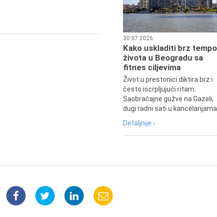
profesor i dekan Fakulteta dram
umetnosti u Beogradu.
30.07.2026
Kako uskladiti brz tempo
života u Beogradu sa
fitnes ciljevima
Život u prestonici diktira brz i
često iscrpljujući ritam.
Saobraćajne gužve na Gazeli,
dugi radni sati u kancelarijama.
Detaljnije ›