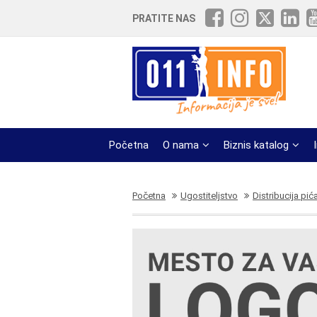
PRATITE NAS
Početna
O nama
Biznis katalog
Početna
Ugostiteljstvo
Distribucija pića