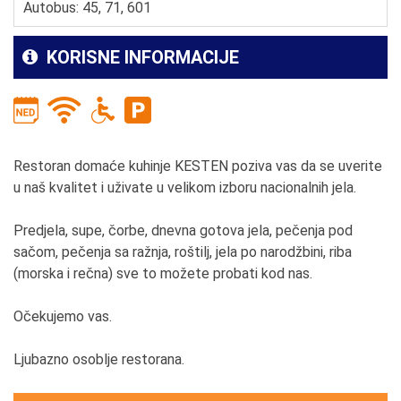
Autobus: 45, 71, 601
KORISNE INFORMACIJE
Restoran domaće kuhinje KESTEN poziva vas da se uverite
u naš kvalitet i uživate u velikom izboru nacionalnih jela.
Predjela, supe, čorbe, dnevna gotova jela, pečenja pod
sačom, pečenja sa ražnja, roštilj, jela po narodžbini, riba
(morska i rečna) sve to možete probati kod nas.
Očekujemo vas.
Ljubazno osoblje restorana.