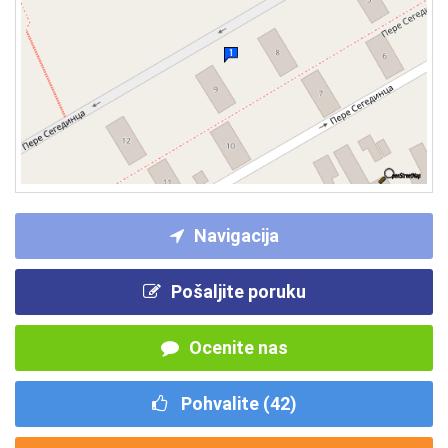
Navigacija
Pošaljite poruku
Ocenite nas
Pohvalite (
42
)