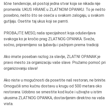
lične tendencije, ali postoji jedna stvar koja se nikada nije
promenila: UKUS HRANE u ZLATNOM OPANKU. To je nešto
posebno, nešto što se oseća u svakom zalogaju, u svakom
gutljaju. Osetite taj ukus koji se pamti.
PROBAJTE MESO, naša specijalnost koja oduševljava
svakoga ko je kročio prag ZLATNOG OPANKA. Sveže,
sočno, pripremljeno sa ljubavlju i pažnjom prema tradiciji.
Ako imate poseban razlog za slavlje, ZLATNI OPANAK je
pravo mesto za organizaciju vaše slave. Pružamo pomoć pri
organizovanju slava!
Ako niste u mogućnosti da posetite naš restoran, ne brinite.
Omogućili smo kućnu dostavu u krugu od 500 metara oko
restorana. Udobno se smestite kod kuće i uživajte u istim
ukusima ZLATNOG OPANKA, dostavljenim direktno na vaša
vrata.