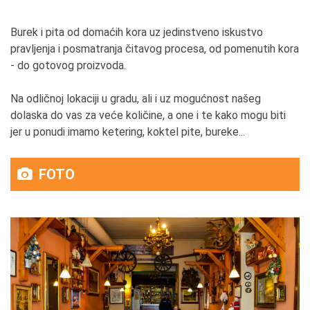
Burek i pita od domaćih kora uz jedinstveno iskustvo
pravljenja i posmatranja čitavog procesa, od pomenutih kora
- do gotovog proizvoda.
Na odličnoj lokaciji u gradu, ali i uz mogućnost našeg
dolaska do vas za veće količine, a one i te kako mogu biti
jer u ponudi imamo ketering, koktel pite, bureke...
FOTO