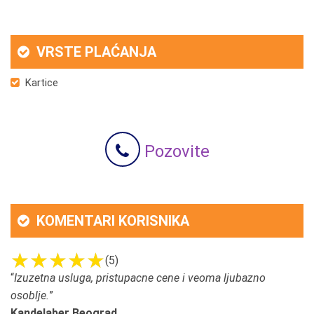
VRSTE PLAĆANJA
Kartice
Pozovite
KOMENTARI KORISNIKA
(5)
“
Izuzetna usluga, pristupacne cene i veoma ljubazno
osoblje.
”
Kandelaber Beograd