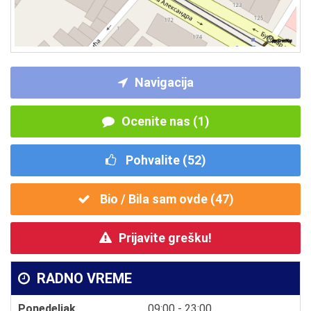
Navigacija
Ocenite nas (1)
Pohvalite (
52
)
Bio / Bila sam ovde (
47
)
Prijavite grešku!
RADNO VREME
Ponedeljak
09:00 - 23:00