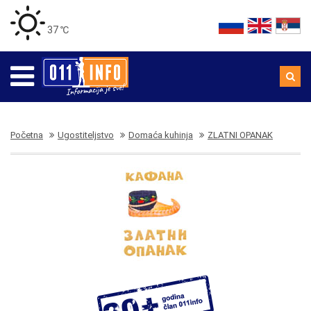
37 ℃
Početna
Ugostiteljstvo
Domaća kuhinja
ZLATNI OPANAK