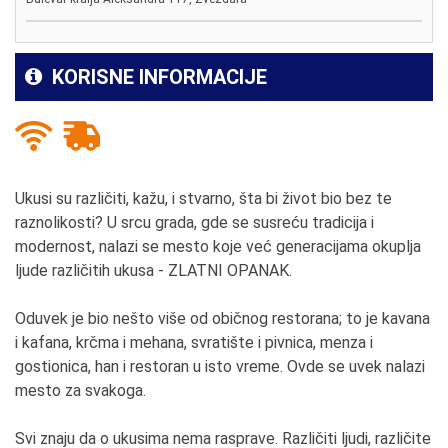
KORISNE INFORMACIJE
Ukusi su različiti, kažu, i stvarno, šta bi život bio bez te
raznolikosti? U srcu grada, gde se susreću tradicija i
modernost, nalazi se mesto koje već generacijama okuplja
ljude različitih ukusa - ZLATNI OPANAK.
Oduvek je bio nešto više od običnog restorana; to je kavana
i kafana, krčma i mehana, svratište i pivnica, menza i
gostionica, han i restoran u isto vreme. Ovde se uvek nalazi
mesto za svakoga.
Svi znaju da o ukusima nema rasprave. Različiti ljudi, različite