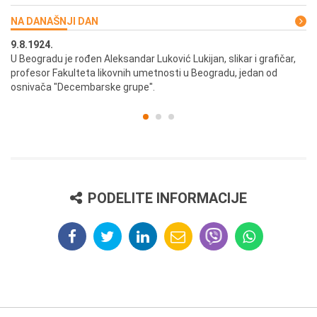
NA DANAŠNJI DAN
9.8.1924.
9.
U Beogradu je rođen Aleksandar Luković Lukijan, slikar i grafičar,
Pr
profesor Fakulteta likovnih umetnosti u Beogradu, jedan od
a,
osnivača "Decembarske grupe".
PODELITE INFORMACIJE