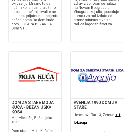
okruženju. Mi smo tu da
zdrav život.Dom se nalazi
našim korisnicima pružimo
na Novom Beogradu u
udoban smeštaj i kvalitetne
Vinogradskoj ulici, poseduje
usluge u prijatnom ambijentu
licencu za rad izdata od
našeg doma.Da dom bude
strane ministarstva za
dom... STARA BEŽANIJA
rad.Za lagodan život va...
Dom ST...
DOM ZA STARE MOJA
AVENIJA 1990 DOM ZA
KUĆA - BEŽANIJSKA
STARE
KOSA
Hercegovačka 13, Zemun
+ 1
Majevička 2n, Bežanijska
kosa
lokacija
Dom starih "Moja Kuća" je