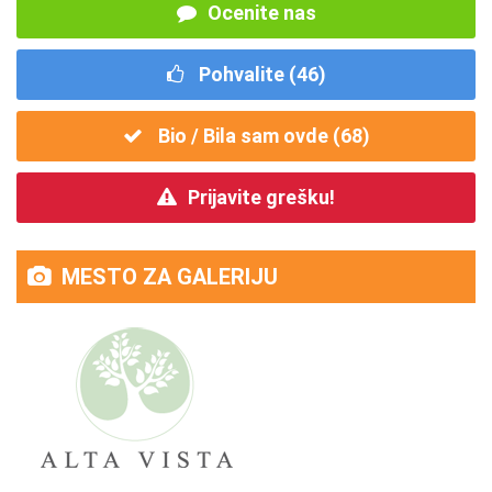
Ocenite nas
Pohvalite (
46
)
Bio / Bila sam ovde (
68
)
Prijavite grešku!
MESTO ZA GALERIJU