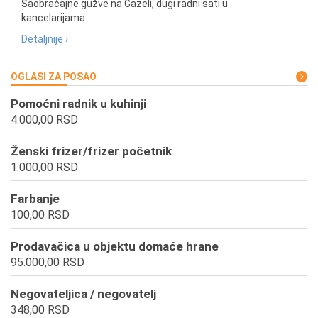
Saobraćajne gužve na Gazeli, dugi radni sati u
kancelarijama...
Detaljnije ›
OGLASI ZA POSAO
Pomoćni radnik u kuhinji
4.000,00 RSD
Ženski frizer/frizer početnik
1.000,00 RSD
Farbanje
100,00 RSD
Prodavačica u objektu domaće hrane
95.000,00 RSD
Negovateljica / negovatelj
348,00 RSD