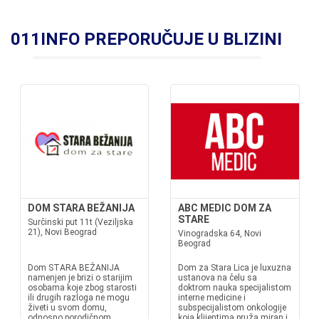
011INFO PREPORUČUJE U BLIZINI
DOM STARA BEŽANIJA
ABC MEDIC DOM ZA
STARE
Surčinski put 11t (Veziljska
21), Novi Beograd
Vinogradska 64, Novi
Beograd
Dom STARA BEŽANIJA
Dom za Stara Lica je luxuzna
namenjen je brizi o starijim
ustanova na čelu sa
osobama koje zbog starosti
doktrom nauka specijalistom
ili drugih razloga ne mogu
interne medicine i
živeti u svom domu,
subspecijalistom onkologije
odnosno porodičnom
koja klijentima pruža miran i