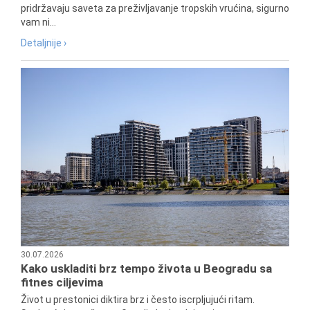
pridržavaju saveta za preživljavanje tropskih vrućina, sigurno
vam ni...
Detaljnije ›
30.07.2026
Kako uskladiti brz tempo života u Beogradu sa
fitnes ciljevima
Život u prestonici diktira brz i često iscrpljujući ritam.