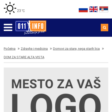
23 ℃
Početna
Zdravlje i medicina
Domovi za stare, nega starih lica
DOM ZA STARE ALTA VISTA