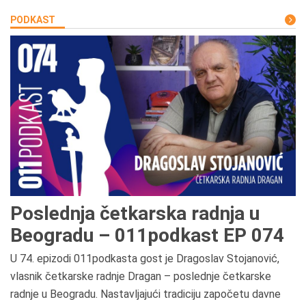
PODKAST
Poslednja četkarska radnja u
Beogradu – 011podkast EP 074
U 74. epizodi 011podkasta gost je Dragoslav Stojanović,
vlasnik četkarske radnje Dragan – poslednje četkarske
radnje u Beogradu. Nastavljajući tradiciju započetu davne