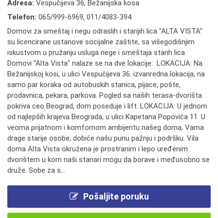
Adresa:
Vespučijeva 36, Bežanijska kosa
Telefon:
065/999-6969
,
011/4083-394
Domovi za smeštaj i negu odraslih i starijih lica "ALTA VISTA"
su licencirane ustanove socijalne zaštite, sa višegodišnjim
iskustvom u pružanju usluga nege i smeštaja starih lica.
Domovi "Alta Vista" nalaze se na dve lokacije: LOKACIJA: Na
Bežanijskoj kosi, u ulici Vespučijeva 36. izvanredna lokacija, na
samo par koraka od autobuskih stanica, pijace, pošte,
prodavnica, pekara, parkova. Pogled sa naših terasa-dvorišta
pokriva ceo Beograd, dom poseduje i lift. LOKACIJA: U jednom
od najlepših krajeva Beograda, u ulici Kapetana Popovića 11. U
veoma prijatnom i komfornom ambijentu našeg doma, Vama
drage starije osobe, dobiće našu punu pažnju i podršku. Vila
doma Alta Vista okružena je prostranim i lepo uređenim
dvorištem u kom naši stanari mogu da borave i međusobno se
druže. Sobe za s...
Pošaljite poruku