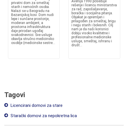
Avenija 1990 poseduje
privatni dom za smeštaj
rešenje i licencu ministarstva
starih i nemoćnih osoba.
za rad, zapošaljavanje,
Nalazi se u Beogradu na
boračka i socijalna pitanja.
Bezanijskoj kosi. Dom nudi
Objekat je opremljen i
lepe i sunčane prostorije,
prilagođen za smeštaj, brigu
moderan ambijent, a
i negu starih i bolesnih. Cilj
prostorna infrasktruktura
nam je da naši korisnici
daje prirodan ugođaj
dobiju visoko kvalitetne i
svakodnevnici. Sve usluge
profesionalne medicinske
obavlja stručno medicinsko
usluge, smeštaj, ishranu i
osoblje (medicinske sestre...
društ...
Tagovi
Licencirani domovi za stare
Starački domovi za nepokretna lica