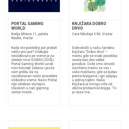
PORTAL GAMING
KNJIŽARA DOBRO
WORLD
DRVO
Kralja Milana 11, palata
Cara Nikolaja II 86, Vračar
Nauke, Vračar
Kada ste poslednji put probali
Dobrodošli u našu čarobnu
nešto prvi put? Očekujte
knjižaru "Dobro drvo" –
neočekivano jer vreme je za
mestu gde se svaki posetilac
sledeći nivo! DOBRO DOŠLI
oseća kao deo velike
Portal Gaming World uvodi
porodice. Ovde smo stvorili
novi koncept zabave i pruža
savršeno mesto za vas i
vam priliku da na
vaše mališane, gde se ljubav
nezaboravan način provedete
prema knjigama i igri spajaju
slobodno vreme. Naziv Portal
u jednoj toplini. Naša
nije odabran slučajno.
knjižara je mnogo više od
Ulaskom u naš gejming
obične prodavnice knjiga. To
centar imaće...
je oaza ma...