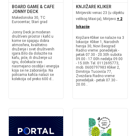
BOARD GAME & CAFE
KNJIŽARE KLIKER
JONNY DECK
Mirijevski venac 23 (u objektu
Makedonska 30, TC
velikog Maxi-ja), Mirijevo
+ 2
Eurocentar, Stari grad
lokacije
Jonny Deck je moderan
društveni prostor i kafić u
Knjižare Kliker se nalaze na 3
kome se spajaju dobra
lokacije: Kliker 1, Narodnih
atmosfera, kvalitetno
heroja 30, Novi Beograd
druženje i svet društvenih
Radno vreme: ponedeljak -
igara.Bilo da dolazite na
petak 07.30 - 20.30h subota
kafu, piće, ili druženje uz
09.00 - 17.00h nedelja 09.00
igru, dočekaće vas
- 15.00h Tel. 0112695773,
nasmejano osoblje i energija
mob. 0600797983 Kliker 2,
koja se ne zaboravlja. Na
Dimitrija Tucovića 77,
policama kafića nalazi se
Zvezdara Radno vreme:
kolekcija od preko 600 d...
ponedeljak - petak 07.30 -
20.00...