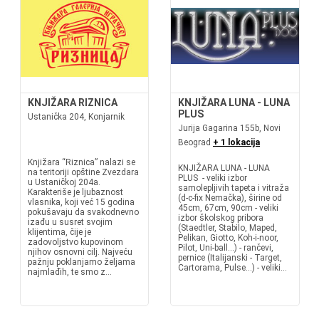
KNJIŽARA RIZNICA
KNJIŽARA LUNA - LUNA
PLUS
Ustanička 204, Konjarnik
Jurija Gagarina 155b, Novi
Beograd
+ 1 lokacija
Knjižara “Riznica” nalazi se
KNJIŽARA LUNA - LUNA
na teritoriji opštine Zvezdara
PLUS - veliki izbor
u Ustaničkoj 204a.
samolepljivih tapeta i vitraža
Karakteriše je ljubaznost
(d-c-fix Nemačka), širine od
vlasnika, koji već 15 godina
45cm, 67cm, 90cm - veliki
pokušavaju da svakodnevno
izbor školskog pribora
izađu u susret svojim
(Staedtler, Stabilo, Maped,
klijentima, čije je
Pelikan, Giotto, Koh-i-noor,
zadovoljstvo kupovinom
Pilot, Uni-ball...) - rančevi,
njihov osnovni cilj. Najveću
pernice (Italijanski - Target,
pažnju poklanjamo željama
Cartorama, Pulse...) - veliki...
najmlađih, te smo z...