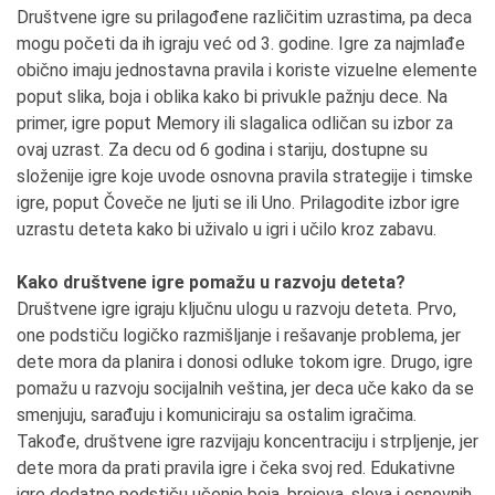
Društvene igre su prilagođene različitim uzrastima, pa deca
mogu početi da ih igraju već od 3. godine. Igre za najmlađe
obično imaju jednostavna pravila i koriste vizuelne elemente
poput slika, boja i oblika kako bi privukle pažnju dece. Na
primer, igre poput Memory ili slagalica odličan su izbor za
ovaj uzrast. Za decu od 6 godina i stariju, dostupne su
složenije igre koje uvode osnovna pravila strategije i timske
igre, poput Čoveče ne ljuti se ili Uno. Prilagodite izbor igre
uzrastu deteta kako bi uživalo u igri i učilo kroz zabavu.
Kako društvene igre pomažu u razvoju deteta?
Društvene igre igraju ključnu ulogu u razvoju deteta. Prvo,
one podstiču logičko razmišljanje i rešavanje problema, jer
dete mora da planira i donosi odluke tokom igre. Drugo, igre
pomažu u razvoju socijalnih veština, jer deca uče kako da se
smenjuju, sarađuju i komuniciraju sa ostalim igračima.
Takođe, društvene igre razvijaju koncentraciju i strpljenje, jer
dete mora da prati pravila igre i čeka svoj red. Edukativne
igre dodatno podstiču učenje boja, brojeva, slova i osnovnih