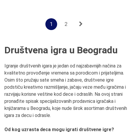
1
2
Društvena igra u Beogradu
Igranje društvenih igara je jedan od najzabavnijih načina za
kvalitetno provođenje vremena sa porodicom i prijateljima.
Osim što pružaju sate smeha i zabave, društvene igre
podstiču kreativno razmišljanje, jačaju veze među igračima i
razvijaju korisne veštine kod dece i odraslih. Na ovoj strani
pronađite spisak specijalizovanih prodavnica igračaka i
knjižarama u Beogradu, koje nude širok asortiman društvenih
igara za decu i odrasle.
Od kog uzrasta deca mogu igrati društvene igre?