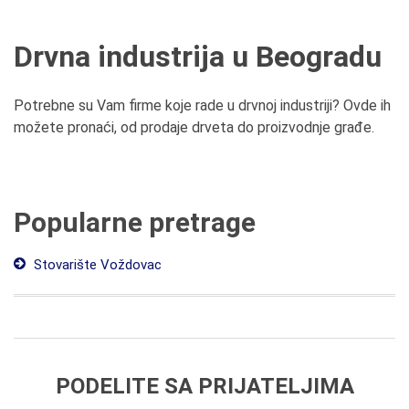
Drvna industrija u Beogradu
Potrebne su Vam firme koje rade u drvnoj industriji? Ovde ih
možete pronaći, od prodaje drveta do proizvodnje građe.
Popularne pretrage
Stovarište Voždovac
PODELITE SA PRIJATELJIMA