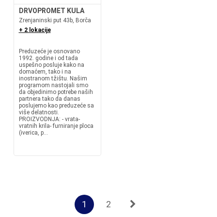
DRVOPROMET KULA
Zrenjaninski put 43b, Borča
+ 2 lokacije
Preduzeće je osnovano
1992. godine i od tada
uspešno posluje kako na
domaćem, tako i na
inostranom tžištu. Našim
programom nastojali smo
da objedinimo potrebe naših
partnera tako da danas
poslujemo kao preduzeće sa
više delatnosti.
PROIZVODNJA: - vrata-
vratnih krila- furniranje ploca
(iverica, p...
1
2