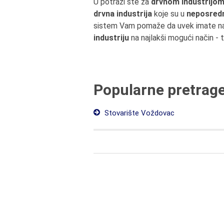
U potrazi ste za
drvnom industrijom 
drvna industrija
koje su u
neposredno
sistem Vam pomaže da uvek imate naj
industriju
na najlakši mogući način - 
Popularne pretrag
Stovarište Voždovac