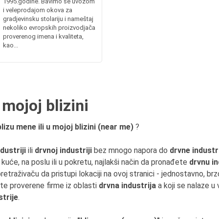
1995.godine. Bavimo se uvozom
i veleprodajom okova za
gradjevinsku stolariju i nameštaj
nekoliko evropskih proizvodjača
proverenog imena i kvaliteta,
kao...
 mojoj blizini
lizu mene ili u mojoj blizini (near me)
?
dustriji
ili
drvnoj industriji
bez mnogo napora do
drvne industr
kuće, na poslu ili u pokretu, najlakši način da pronađete
drvnu in
etraživaču da pristupi lokaciji na ovoj stranici - jednostavno, b
jte proverene firme iz oblasti
drvna industrija
a koji se nalaze u
strije
.