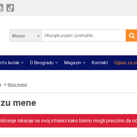
Biznis
Info kutak
O Beogradu
Magazin
Kontakt
Oglasi za 
a
Blizu mene
lizu mene
išćenje lokacije na ovoj stranici kako bismo mogli precizno da odr