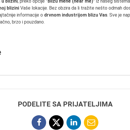
u blizini
, preko opcije
"blizu mene (near me)"
iz našeg sistema
j blizini
Vaše lokacije. Bez obzira da li tražite nešto odmah dost
tačnije informacije o
drvnom industrijom blizu Vas
. Sve je n
tačno, brzo i pouzdano.
e
PODELITE SA PRIJATELJIMA