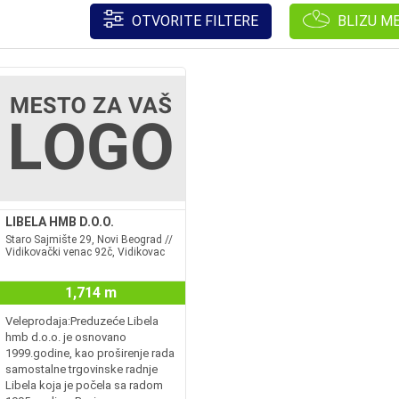
OTVORITE FILTERE
BLIZU M
LIBELA HMB D.O.O.
Staro Sajmište 29, Novi Beograd //
Vidikovački venac 92č, Vidikovac
1,714 m
Veleprodaja:Preduzeće Libela
hmb d.o.o. je osnovano
1999.godine, kao proširenje rada
samostalne trgovinske radnje
Libela koja je počela sa radom