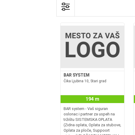
BAR SYSTEM
Čika Ljubina 10, Stari grad
194 m
BAR system - Vaš siguran
oslonac i partner za uspeh na
tržištu SISTEMSKA OPLATA
(Zidna oplata, Oplata za stubove,
Oplata za ploče, Suppoort