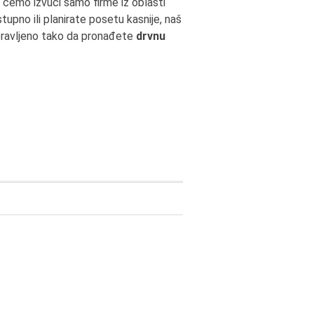
 ćemo izvući samo firme iz oblasti
upno ili planirate posetu kasnije, naš
apravljeno tako da pronađete
drvnu