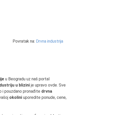
Povratak na:
Drvna industrija
ije
u Beogradu uz naš portal
dustriju u blizini
je upravo ovde. Sve
rzo i pouzdano pronađite
drvna
 vašoj
okolini
uporedite ponude, cene,