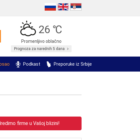
26 ℃
Promenljivo oblačno
Prognoza za narednih 5 dana
posao
Podkast
Preporuke iz Srbije
edimo firme u Vašoj blizini!