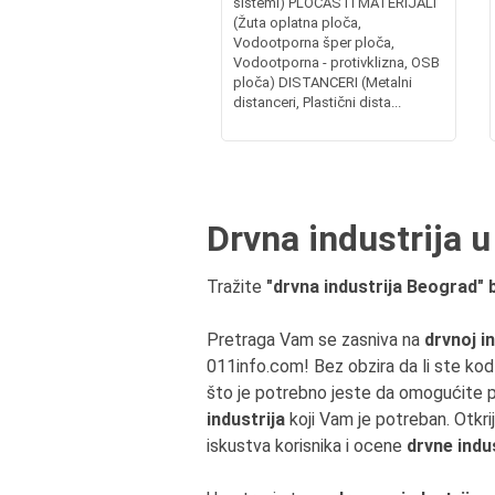
sistemi) PLOČASTI MATERIJALI
(Žuta oplatna ploča,
Vodootporna šper ploča,
Vodootporna - protivklizna, OSB
ploča) DISTANCERI (Metalni
distanceri, Plastični dista...
Drvna industrija u
Tražite
"drvna industrija Beograd" b
Pretraga Vam se zasniva na
drvnoj in
011info.com! Bez obzira da li ste kod 
što je potrebno jeste da omogućite pr
industrija
koji Vam je potreban. Otkri
iskustva korisnika i ocene
drvne indu