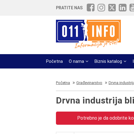
PRATITE NAS
Početna
O nama
Biznis katalog
Početna
Građevinarstvo
Drvna industrij
Drvna industrija b
Potrebno je da odobrite kor