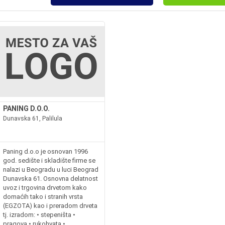
PANING D.O.O.
Dunavska 61, Palilula
Paning d.o.o je osnovan 1996
god. sedište i skladište firme se
nalazi u Beogradu u luci Beograd
Dunavska 61. Osnovna delatnost
uvoz i trgovina drvetom kako
domaćih tako i stranih vrsta
(EGZOTA) kao i preradom drveta
tj. izradom: • stepeništa •
pragova • rukohvata •