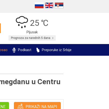
25 ℃
Pljusak
Prognoza za narednih 5 dana
posao
Podkast
Preporuke iz Srbije
lemegdanu u Centru
ENE
PRIKAŽI NA MAPI