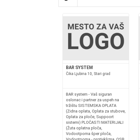
BAR SYSTEM
Čika Ljubina 10, Stari grad
BAR system - Vaš siguran
oslonac i partner za uspeh na
tržištu SISTEMSKA OPLATA
(Zidna oplata, Oplata za stubove,
Oplata za ploče, Suppoort
sistemi) PLOČASTI MATERIJALI
(Žuta oplatna ploča,
Vodootporna šper ploča,
Vodootporna - protivklizna, OSB