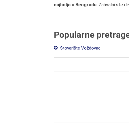
najbolja u Beogradu
. Zahvalni ste d
Popularne pretrag
Stovarište Voždovac