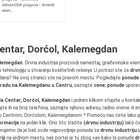
železničkih pragova • drvenih
elem...
Centar, Dorćol, Kalemegdan
Kalemegdan
. Drvna industrija proizvodi nameštaj, građevinske elem
u tehnologiju u stvaranju kvalitetnih rešenja. U potrazi ste za
drvn
dana? Na ovoj stranici ste na pravom mestu. Pogledajte
ponude 
gradu na Kalemegdanu u Centru
, saznajte
cene
,
ponude
uporedi
a Centar, Dorćol, Kalemegdan
i jednim klikom stupite u konta
ajte ih na broj telefona, saznajte njihovu adresu, radno vreme ili i
lazu Centrom, Dorćolom, Kalemegdanom ? Pomoću nas ćete lako 
ormacije
na jedan klik. Ono što tražite
(drvnu industriju)
lako će
erujemo da je baš ovde najpovoljnija ponuda za
drvnu industriju
iji
na jednom mestu, naš portal je tu zbog vas kako bi ponuda
dr