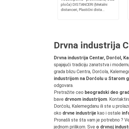
ploča) DISTANCERI (Metalni
distanceri, Plastični dista...
Drvna industrija 
Drvna industrija Centar, Dorćol, 
spajajući tradiciju zanatstva i modern
grada blizu Centra, Dorćola, Kalemeg
industrijom na Dorćolu u Starom 
odgovara.
Pretražite ceo
beogradski deo grad
bave
drvnom industrijom
. Kontaktir
Dorćolu, Kalemegdanu ili ste u pro
oko
drvne industrije
kao i ostale
inf
Pronašli ste šta vam je potrebno ? V
jednom prilikom. Sve
o drvnoj industr