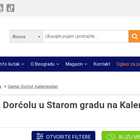
Biznis
Info kutak
O Beogradu
Magazin
Kontakt
Oglasi za 
a
Centar, Dorćol, Kalemegdan
na Dorćolu u Starom gradu na Ka
OTVORITE FILTERE
BLIZU M