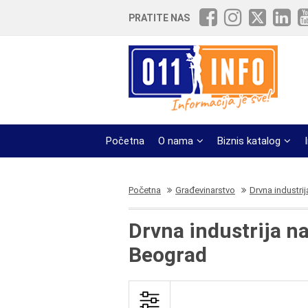
PRATITE NAS
Početna
O nama
Biznis katalog
Početna
Građevinarstvo
Drvna industrij
Drvna industrija 
Beograd