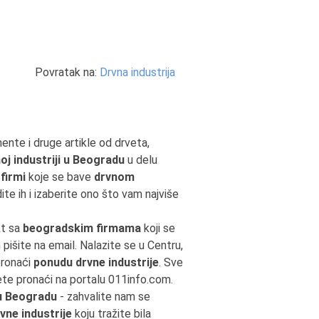
Povratak na:
Drvna industrija
ente i druge artikle od drveta,
oj industriji u Beogradu
u delu
firmi
koje se bave
drvnom
te ih i izaberite ono što vam najviše
kt sa
beogradskim firmama
koji se
m pišite na email. Nalazite se u Centru,
pronaći
ponudu drvne industrije
. Sve
te pronaći na portalu 011info.com.
 u Beogradu
- zahvalite nam se
vne industrije
koju tražite bila