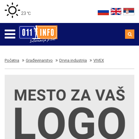
23 ℃
Početna
Građevinarstvo
Drvna industrija
VIVEX