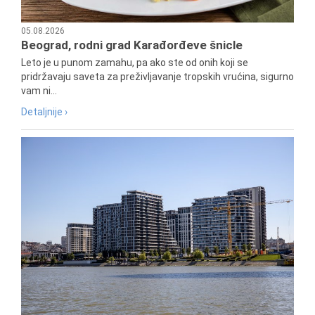
05.08.2026
Beograd, rodni grad Karađorđeve šnicle
Leto je u punom zamahu, pa ako ste od onih koji se
pridržavaju saveta za preživljavanje tropskih vrućina, sigurno
vam ni...
Detaljnije ›