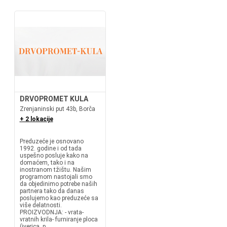
DRVOPROMET KULA
Zrenjaninski put 43b, Borča
+ 2 lokacije
Preduzeće je osnovano
1992. godine i od tada
uspešno posluje kako na
domaćem, tako i na
inostranom tžištu. Našim
programom nastojali smo
da objedinimo potrebe naših
partnera tako da danas
poslujemo kao preduzeće sa
više delatnosti.
PROIZVODNJA: - vrata-
vratnih krila- furniranje ploca
(iverica, p...