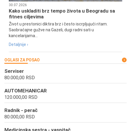
30.07.2026
Kako uskladiti brz tempo života u Beogradu sa
fitnes ciljevima
Život u prestonici diktira brz i često iscrpljujući ritam.
Saobraćajne gužve na Gazeli, dugi radni sati u
kancelarijama...
Detaljnije ›
OGLASI ZA POSAO
Serviser
80.000,00 RSD
AUTOMEHANICAR
120.000,00 RSD
Radnik - perač
80.000,00 RSD
Medicinska sestra - vaspitač