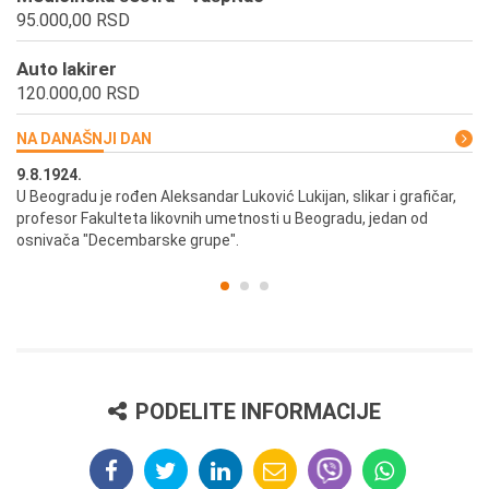
95.000,00 RSD
Auto lakirer
120.000,00 RSD
NA DANAŠNJI DAN
9.8.1924.
9.
U Beogradu je rođen Aleksandar Luković Lukijan, slikar i grafičar,
Pr
profesor Fakulteta likovnih umetnosti u Beogradu, jedan od
a,
osnivača "Decembarske grupe".
PODELITE INFORMACIJE