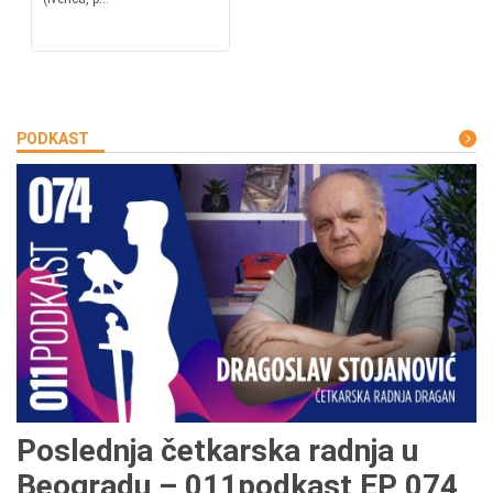
PODKAST
Poslednja četkarska radnja u
Beogradu – 011podkast EP 074