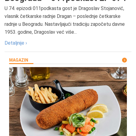
U 74. epizodi 011podkasta gost je Dragoslav Stojanović,
vlasnik četkarske radnje Dragan – poslednje četkarske
radnje u Beogradu. Nastavljajući tradiciju započetu davne
1953. godine, Dragoslav već više...
Detaljnije ›
MAGAZIN