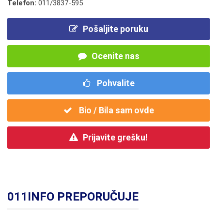
Telefon:
011/3837-595
Pošaljite poruku
Ocenite nas
Pohvalite
Bio / Bila sam ovde
Prijavite grešku!
011INFO PREPORUČUJE