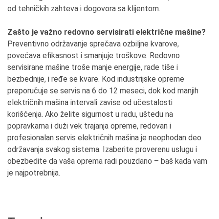
od tehničkih zahteva i dogovora sa klijentom.
Zašto je važno redovno servisirati električne mašine?
Preventivno održavanje sprečava ozbiljne kvarove,
povećava efikasnost i smanjuje troškove. Redovno
servisirane mašine troše manje energije, rade tiše i
bezbednije, i ređe se kvare. Kod industrijske opreme
preporučuje se servis na 6 do 12 meseci, dok kod manjih
električnih mašina intervali zavise od učestalosti
korišćenja. Ako želite sigurnost u radu, uštedu na
popravkama i duži vek trajanja opreme, redovan i
profesionalan servis električnih mašina je neophodan deo
održavanja svakog sistema. Izaberite proverenu uslugu i
obezbedite da vaša oprema radi pouzdano – baš kada vam
je najpotrebnija.