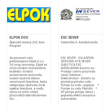
ELPOK DOO
ESC SEVER
Španskih boraca 22d, Novi
Veternička 9, Autokomanda
Beograd
Sa ponosom vam
ESC SEVER - OVLAŠĆENI
predstavljamo Elpok d.o.o.
SERVISER ATB SEVER
Od svog osnivanja, Elpok se
SUBOTICA ESC
ističe visokim standardima
INŽENJERING Bavimo se: -
kvaliteta i širokim
Prodaja i servis proizvoda
asortimanom proizvoda,
sever, Subotica -
nudeći rezervne delove
Elektromotori - Sistemi za
renomiranih brendova. Naša
povišenje pritiska vode -
veleprodaja obuhvata širok
Pumpe za vodu i grejanje: *
spektar brendova, a među
Pumpe za vodu Pedrollo *
njima se ističu vodeći
DP pumps pumpe- Servis i
proizvođači bele tehnike kao
popravka elektro kosačica-
što...
Automatika...