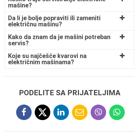
mašine?
Da li je bolje popraviti ili zameniti
električnu mašinu?
Kako da znam da je mašini potreban
servis?
Koje su najčešće kvarovi na
električnim mašinama?
PODELITE SA PRIJATELJIMA