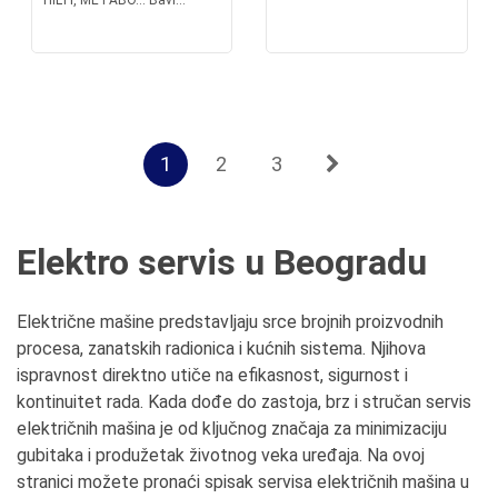
HILTI, METABO... Bavi...
1
2
3
Elektro servis u Beogradu
Električne mašine predstavljaju srce brojnih proizvodnih
procesa, zanatskih radionica i kućnih sistema. Njihova
ispravnost direktno utiče na efikasnost, sigurnost i
kontinuitet rada. Kada dođe do zastoja, brz i stručan servis
električnih mašina je od ključnog značaja za minimizaciju
gubitaka i produžetak životnog veka uređaja. Na ovoj
stranici možete pronaći spisak servisa električnih mašina u