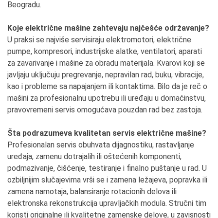
Beogradu.
Koje električne mašine zahtevaju najčešće održavanje?
U praksi se najviše servisiraju elektromotori, električne
pumpe, kompresori, industrijske alatke, ventilatori, aparati
za zavarivanje i mašine za obradu materijala. Kvarovi koji se
javljaju uključuju pregrevanje, nepravilan rad, buku, vibracije,
kao i probleme sa napajanjem ili kontaktima. Bilo da je reč o
mašini za profesionalnu upotrebu ili uređaju u domaćinstvu,
pravovremeni servis omogućava pouzdan rad bez zastoja.
Šta podrazumeva kvalitetan servis električne mašine?
Profesionalan servis obuhvata dijagnostiku, rastavljanje
uređaja, zamenu dotrajalih ili oštećenih komponenti,
podmazivanje, čišćenje, testiranje i finalno puštanje u rad. U
ozbiljnijim slučajevima vrši se i zamena ležajeva, popravka ili
zamena namotaja, balansiranje rotacionih delova ili
elektronska rekonstrukcija upravljačkih modula. Stručni tim
koristi originalne ili kvalitetne zamenske delove, u zavisnosti