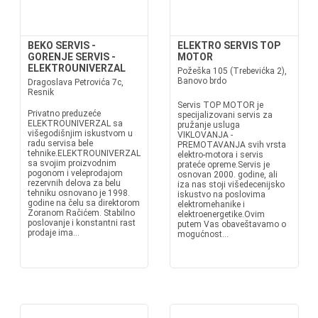
BEKO SERVIS -
ELEKTRO SERVIS TOP
GORENJE SERVIS -
MOTOR
ELEKTROUNIVERZAL
Požeška 105 (Trebevićka 2),
Banovo brdo
Dragoslava Petrovića 7c,
Resnik
Servis TOP MOTOR je
Privatno preduzeće
specijalizovani servis za
ELEKTROUNIVERZAL sa
pružanje usluga
višegodišnjim iskustvom u
VIKLOVANJA -
radu servisa bele
PREMOTAVANJA svih vrsta
tehnike.ELEKTROUNIVERZAL
elektro-motora i servis
sa svojim proizvodnim
prateće opreme.Servis je
pogonom i veleprodajom
osnovan 2000. godine, ali
rezervnih delova za belu
iza nas stoji višedecenijsko
tehniku osnovano je 1998.
iskustvo na poslovima
godine na čelu sa direktorom
elektromehanike i
Zoranom Račićem. Stabilno
elektroenergetike.Ovim
poslovanje i konstantni rast
putem Vas obaveštavamo o
prodaje ima...
mogućnost...