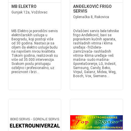
MB ELEKTRO
ANĐELKOVIĆ FRIGO
SERVIS
Gunjak 12a, Voždovac
Oplenačka 8, Rakovica
MB Elektro je porodični servis
Ovlašćeni servis bele tehnike
električarskih usluga u
frigo Anđelković, bavi se
Beogradu, koji postoji više
popravkom kućnih aparata,
od 30 godina. Nastao je sa
rashladnih vitrina i klima
ciljem da elektro usluge budu
uređaja:- frižidera-
na najvišem nivou kvaliteta.
zamrzivača- rashladnih
Tokom godina, realizovali su
vitrina- klima uređaja- veš
više od 35.000 intervencija.
mašina- sudo mašina-
Svakom poslu pristupaju
šporetaGorenje, LG, Indesit,
ozbiljno i profesionalno, uz
Samsung, Candy, Beko,
preciznost i brzi...
Virpul, Galanz, Midea, Weg,
Bosch, Vox, Siemens...