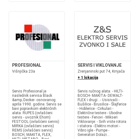
PROFESIONAL
SERVIS I VIKLOVANJE
Višnjička 23a
Zrenjaninski put 74, Krnjača
+ 1 lokacija
Servis Profesional je
Servis ručnog alata: - HILTI-
naslednik servisa Black
BOSCH- MAKITA- DEWALT-
&amp; Decker- osnovanog
FLEX i drugi...- Usisivači -
aprila 1990. godine. Servis se
Bušilice - Brusilice - Šlajferice
bavi popravkom električnih
- Hoblerice - Cirkulari -
alata: RUPES (ovlašćeni
Električne testere - Ubodne
servis - uvoznik Ehom)
testere - Fenovi - Mikseri
FESTOOL (ovlašćeni servis)
Viklovanje: - Svih vrste rotora
MIRKA (ovlašćeni servis)
i statora - Elektro motori -
REMS (ovlašćeni servis)
Vibro igle - Pumpe -
BOSCH, MAKITA, FLEX,
Generatori Dolazi...