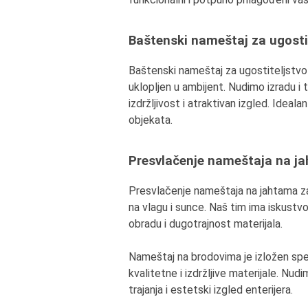
Baštenski nameštaj za ugosti
Baštenski nameštaj za ugostiteljstvo m
uklopljen u ambijent. Nudimo izradu i
izdržljivost i atraktivan izgled. Ideal
objekata.
Presvlačenje nameštaja na j
Presvlačenje nameštaja na jahtama za
na vlagu i sunce. Naš tim ima iskustvo
obradu i dugotrajnost materijala.
Nameštaj na brodovima je izložen spec
kvalitetne i izdržljive materijale. Nu
trajanja i estetski izgled enterijera.