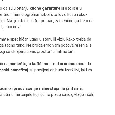
o da su u pitanju
kućne garniture
ili
stolice u
edantno. Imamo ogroman izbor štofova, kože i eko-
nđera. Ako je stari sunđer propao, zamenimo ga tako da
 je bio nov.
mate specifičan ugao u stanu ili viziju kako treba da
ga tačno tako. Ne prodajemo vam gotova rešenja iz
i se uklapaju u vaš prostor "u milimetar".
o da
nameštaj u kafićima i restoranima
mora da
enski nameštaj
su pravljeni da budu izdržljivi, laki za
adimo i
presvlačenje nameštaja na jahtama,
istimo materijale koji se ne plaše sunca, vlage i soli.