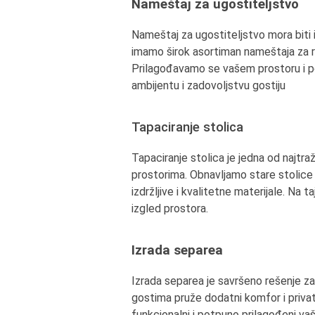
Nameštaj za ugostiteljstvo
Nameštaj za ugostiteljstvo mora biti iz
imamo širok asortiman nameštaja za re
Prilagođavamo se vašem prostoru i po
ambijentu i zadovoljstvu gostiju
Tapaciranje stolica
Tapaciranje stolica je jedna od najtra
prostorima. Obnavljamo stare stolice 
izdržljive i kvalitetne materijale. Na 
izgled prostora.
Izrada separea
Izrada separea je savršeno rešenje za 
gostima pruže dodatni komfor i priva
funkcionalni i potpuno prilagođeni v