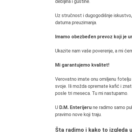
debljina i gustine.
Uz stručnost i dugogodišnje iskustvo
datuma preuzimanja.
Imamo obezbeđen prevoz koji je ur
Ukazite nam vaše poverenje, a mi ćemo
Mi garantujemo kvalitet!
Verovatno imate onu omiljenu fotelju 
svoje. Ili možda opremate kafić i znat
posle tri meseca. Tu mi nastupamo.
U
D.M. Enterijeru
ne radimo samo puk
pravimo nove koji traju.
Šta radimo i kako to izgleda 