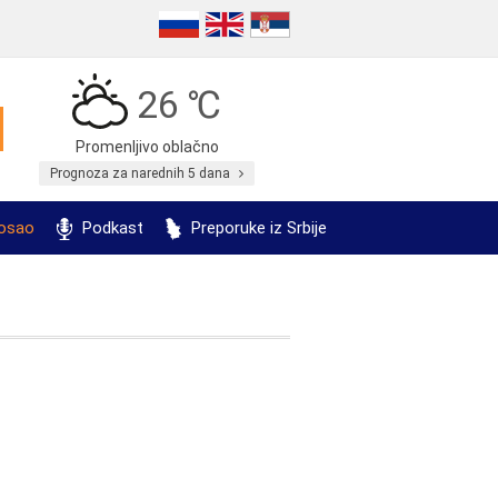
26 ℃
Promenljivo oblačno
Prognoza za narednih 5 dana
posao
Podkast
Preporuke iz Srbije