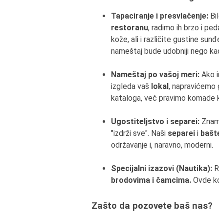
Tapaciranje i presvlačenje:
Bil
restoranu
, radimo ih brzo i p
kože, ali i različite gustine su
nameštaj bude udobniji nego kad
Nameštaj po vašoj meri:
Ako i
izgleda vaš
lokal
, napravićemo 
kataloga, već pravimo komade koj
Ugostiteljstvo i separei:
Znam
"izdrži sve". Naši
separei
i
bašt
održavanje i, naravno, moderni.
Specijalni izazovi (Nautika):
R
brodovima i čamcima.
Ovde kor
Zašto da pozovete baš nas?