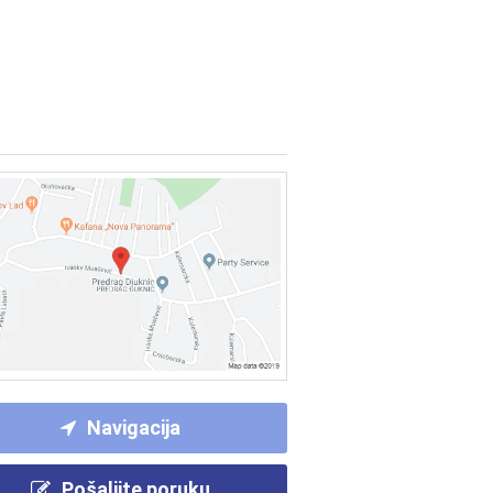
Navigacija
Pošaljite poruku