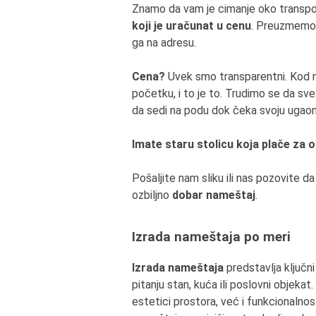
Znamo da vam je cimanje oko transpo
koji je uračunat u cenu
. Preuzmem
ga na adresu.
Cena?
Uvek smo transparentni. Kod n
početku, i to je to. Trudimo se da sv
da sedi na podu dok čeka svoju ugaon
Imate staru stolicu koja plače za 
Pošaljite nam sliku ili nas pozovite 
ozbiljno
dobar nameštaj
.
Izrada nameštaja po meri
Izrada nameštaja
predstavlja ključn
pitanju stan, kuća ili poslovni objeka
estetici prostora, već i funkcionalnost