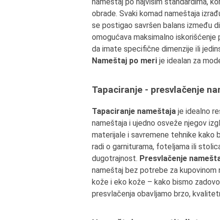
nameštaj po najvišim standardima, ko
obrade. Svaki komad nameštaja izrađ
se postigao savršen balans između diz
omogućava maksimalno iskorišćenje pr
da imate specifične dimenzije ili jedin
Nameštaj po meri
je idealan za mode
Tapaciranje - presvlačenje n
Tapaciranje nameštaja
je idealno re
nameštaja i ujedno osveže njegov izgl
materijale i savremene tehnike kako b
radi o garniturama, foteljama ili stol
dugotrajnost.
Presvlačenje namešta
nameštaj bez potrebe za kupovinom no
kože i eko kože – kako bismo zadovolji
presvlačenja obavljamo brzo, kvalite