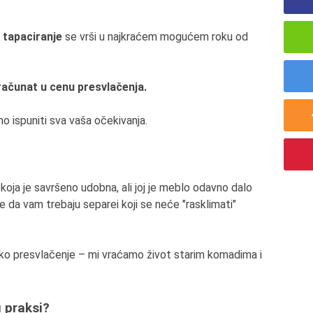
,
tapaciranje
se vrši u najkraćem mogućem roku od
ačunat u cenu presvlačenja.
 ispuniti sva vaša očekivanja.
koja je savršeno udobna, ali joj je meblo odavno dalo
e da vam trebaju separei koji se neće "rasklimati"
o presvlačenje – mi vraćamo život starim komadima i
u praksi?