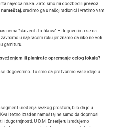
rta najveća muka. Zato smo mi obezbedili
prevoz
o
nameštaj
, sredimo ga u našoj radionici i vratimo vam
as nema "skrivenih troškova" – dogovorimo se na
e završimo u najkraćem roku jer znamo da niko ne voli
u garnituru.
osveženjem ili planirate opremanje celog lokala?
da se dogovorimo. Tu smo da pretvorimo vaše ideje u
i segment uređenja svakog prostora, bilo da je u
t. Kvalitetno izrađen nameštaj ne samo da doprinosi
i i dugotrajnosti. U D.M. Enterijeru izrađujemo