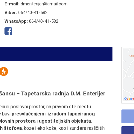
E-mail:
dmenterijer@gmail.com
Viber:
064/40-41-582
WhatsApp:
064/40-41-582
ansu – Tapetarska radnja D.M. Enterijer
ni ili poslovni prostor, na pravom ste mestu.
 bavi
presvlačenjem
i
izradom tapaciranog
lovnih prostora
i
ugostiteljskih objekata
.
ih štofova
, koze i eko kože, kao i sunđera različitih