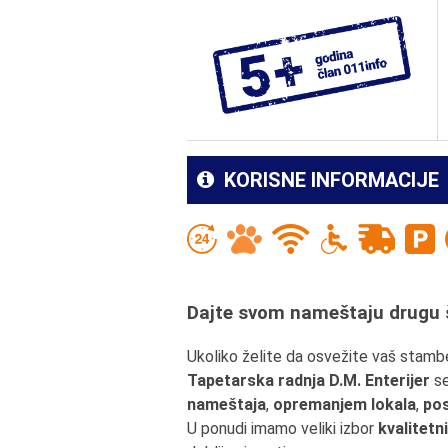
KORISNE INFORMACIJE
Dajte svom nameštaju drugu š
Ukoliko želite da osvežite vaš stambe
Tapetarska radnja D.M. Enterijer
se
nameštaja
,
opremanjem lokala
,
pos
U ponudi imamo veliki izbor
kvalitetn