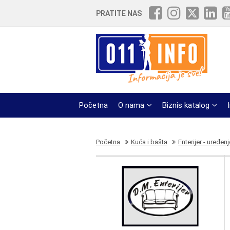
PRATITE NAS
Početna
O nama
Biznis katalog
Početna
Kuća i bašta
Enterijer - uređenj