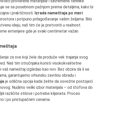
risteći proverene materijale i savremene tehnike
uje se sa posebnom pažnjom prema detaljima, kako bi
ajna i praktičnosti.
Izrada nameštaja po meri
ostora i potpuno prilagođavanje vašim željama. Bilo
stvenu ideju, naš tim će je pretvoriti u realnost.
rne enterijere gde je svaki centimetar važan.
ameštaja
šenje za sve koji žele da produže vek trajanja svog
ed. Naš tim stručnjaka koristi visokokvalitetne
i vaš nameštaj izgledao kao nov. Bez obzira da li se
icama, garantujemo vrhunsku završnu obradu i
ja
je odlična opcija kada želite da osvežite postojeći
vog. Nudimo veliki izbor materijala – od štofova do
li različite stilove i potrebe klijenata. Proces
tno i po pristupačnim cenama.