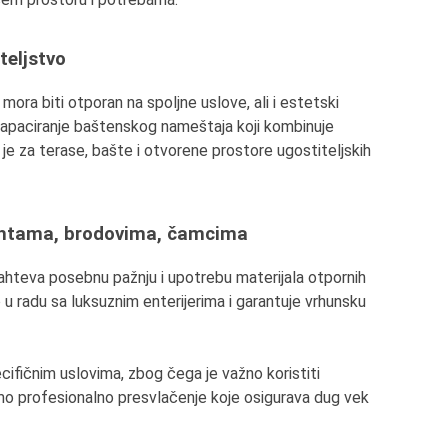
teljstvo
ora biti otporan na spoljne uslove, ali i estetski
 tapaciranje baštenskog nameštaja koji kombinuje
an je za terase, bašte i otvorene prostore ugostiteljskih
ahtama, brodovima, čamcima
hteva posebnu pažnju i upotrebu materijala otpornih
 u radu sa luksuznim enterijerima i garantuje vrhunsku
ifičnim uslovima, zbog čega je važno koristiti
dimo profesionalno presvlačenje koje osigurava dug vek