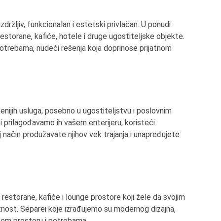
držljiv, funkcionalan i estetski privlačan. U ponudi
storane, kafiće, hotele i druge ugostiteljske objekte.
trebama, nudeći rešenja koja doprinose prijatnom
ženijih usluga, posebno u ugostiteljstvu i poslovnim
i prilagođavamo ih vašem enterijeru, koristeći
taj način produžavate njihov vek trajanja i unapređujete
restorane, kafiće i lounge prostore koji žele da svojim
tnost. Separei koje izrađujemo su modernog dizajna,
ašem prostoru i potrebama.