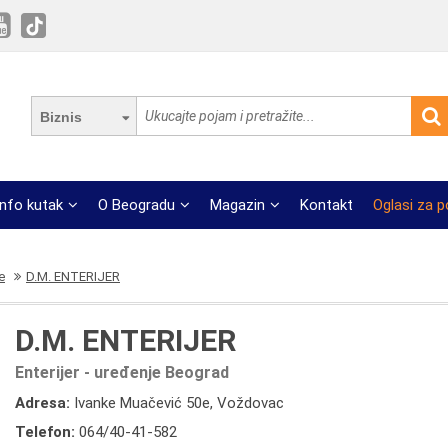
Biznis
Info kutak
O Beogradu
Magazin
Kontakt
Oglasi za 
e
D.M. ENTERIJER
D.M. ENTERIJER
Enterijer - uređenje Beograd
Adresa:
Ivanke Muačević 50e, Voždovac
Telefon:
064/40-41-582