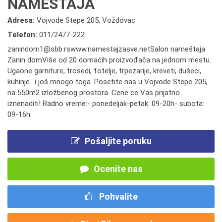
NAMEŠTAJA
Adresa:
Vojvode Stepe 205, Voždovac
Telefon:
011/2477-222
zanindom1@sbb.rswww.namestajzasve.netSalon nameštaja
Zanin domViše od 20 domaćih proizvođača na jednom mestu.
Ugaone garniture, trosedi, fotelje, trpezarije, kreveti, dušeci,
kuhinje.. i još mnogo toga. Posetite nas u Vojvode Stepe 205,
na 550m2 izložbenog prostora. Cene ce Vas prijatno
iznenaditi! Radno vreme:- ponedeljak-petak: 09-20h- subota:
09-16h.
Pošaljite poruku
Ocenite nas
Pohvalite