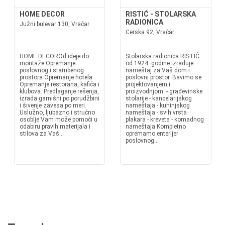
HOME DECOR
RISTIĆ - STOLARSKA
RADIONICA
Južni bulevar 130, Vračar
Cerska 92, Vračar
HOME DECOROd ideje do
Stolarska radionica RISTIĆ
montaže Opremanje
od 1924. godine izrađuje
poslovnog i stambenog
nameštaj za Vaš dom i
prostora Opremanje hotela
poslovni prostor. Bavimo se
Opremanje restorana, kafića i
projektovanjem i
klubova. Predlaganje rešenja,
proizvodnjom: - građevinske
izrada garnišni po porudžbini
stolarije - kancelarijskog
i šivenje zavesa po meri.
nameštaja - kuhinjskog
Uslužno, ljubazno i stručno
nameštaja - svih vrsta
osoblje Vam može pomoći u
plakara - kreveta - komadnog
odabiru pravih materijala i
nameštaja Kompletno
stilova za Vaš...
opremamo enterijer
poslovnog...