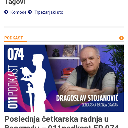
Tagovi
Komode
Trpezarijski sto
PODKAST
Poslednja četkarska radnja u