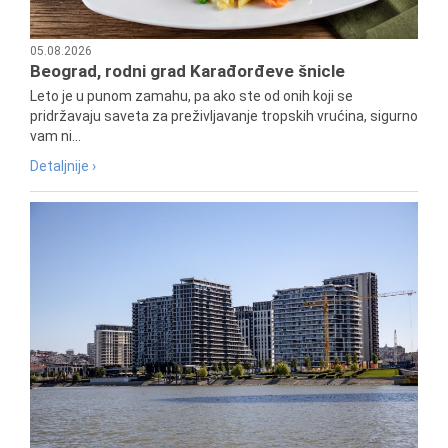
05.08.2026
Beograd, rodni grad Karađorđeve šnicle
Leto je u punom zamahu, pa ako ste od onih koji se
pridržavaju saveta za preživljavanje tropskih vrućina, sigurno
vam ni...
Detaljnije ›