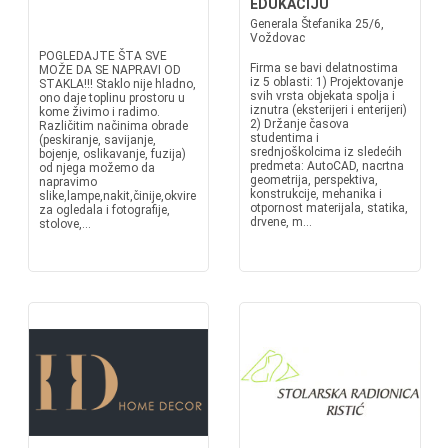
EDUKACIJU
Generala Štefanika 25/6,
Voždovac
POGLEDAJTE ŠTA SVE
Firma se bavi delatnostima
MOŽE DA SE NAPRAVI OD
iz 5 oblasti: 1) Projektovanje
STAKLA!!! Staklo nije hladno,
svih vrsta objekata spolja i
ono daje toplinu prostoru u
iznutra (eksterijeri i enterijeri)
kome živimo i radimo.
2) Držanje časova
Različitim načinima obrade
studentima i
(peskiranje, savijanje,
srednjoškolcima iz sledećih
bojenje, oslikavanje, fuzija)
predmeta: AutoCAD, nacrtna
od njega možemo da
geometrija, perspektiva,
napravimo
konstrukcije, mehanika i
slike,lampe,nakit,činije,okvire
otpornost materijala, statika,
za ogledala i fotografije,
drvene, m...
stolove,...