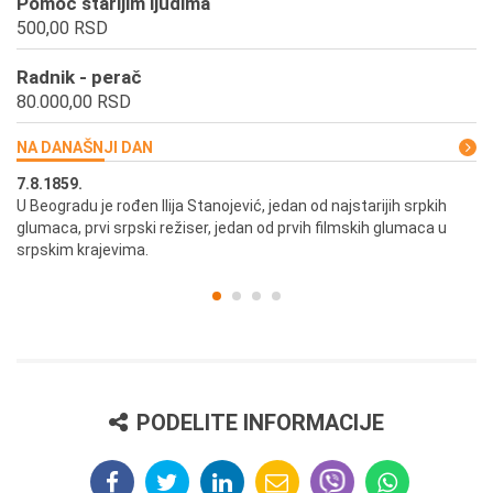
Pomoć starijim ljudima
500,00 RSD
Radnik - perač
80.000,00 RSD
NA DANAŠNJI DAN
7.8.1859.
7.
U Beogradu je rođen Ilija Stanojević, jedan od najstarijih srpkih
U 
glumaca, prvi srpski režiser, jedan od prvih filmskih glumaca u
re
srpskim krajevima.
PODELITE INFORMACIJE