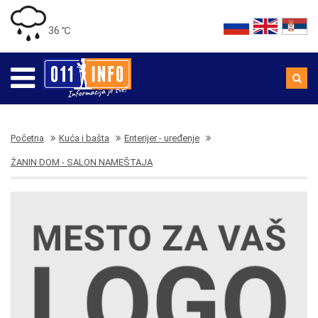
36 ℃
Početna
Kuća i bašta
Enterijer - uređenje
ŽANIN DOM - SALON NAMEŠTAJA