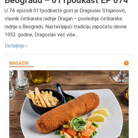
Beogradu – 011podkast EP 074
U 74. epizodi 011podkasta gost je Dragoslav Stojanović,
vlasnik četkarske radnje Dragan – poslednje četkarske
radnje u Beogradu. Nastavljajući tradiciju započetu davne
1953. godine, Dragoslav već više...
Detaljnije ›
MAGAZIN