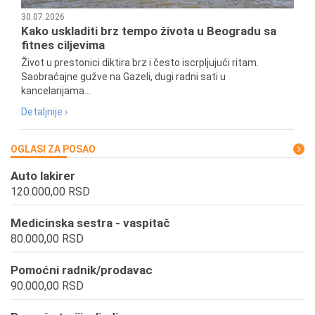
30.07.2026
Kako uskladiti brz tempo života u Beogradu sa
fitnes ciljevima
Život u prestonici diktira brz i često iscrpljujući ritam.
Saobraćajne gužve na Gazeli, dugi radni sati u
kancelarijama...
Detaljnije ›
OGLASI ZA POSAO
Auto lakirer
120.000,00 RSD
Medicinska sestra - vaspitač
80.000,00 RSD
Pomoćni radnik/prodavac
90.000,00 RSD