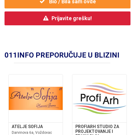
Bio / Bila sam ovde
Prijavite grešku!
011INFO PREPORUČUJE U BLIZINI
ATELJE SOFIJA
PROFIARH STUDIO ZA
PROJEKTOVANJE I
Darvinova 6a, Voždovac