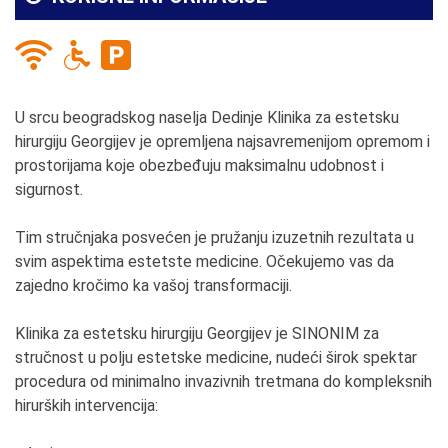
U srcu beogradskog naselja Dedinje Klinika za estetsku
hirurgiju Georgijev je opremljena najsavremenijom opremom i
prostorijama koje obezbeđuju maksimalnu udobnost i
sigurnost.
Tim stručnjaka posvećen je pružanju izuzetnih rezultata u
svim aspektima estetste medicine. Očekujemo vas da
zajedno kročimo ka vašoj transformaciji.
Klinika za estetsku hirurgiju Georgijev je SINONIM za
stručnost u polju estetske medicine, nudeći širok spektar
procedura od minimalno invazivnih tretmana do kompleksnih
hirurških intervencija: