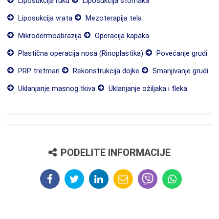
Liposukcija ruku
Liposukcija stomaka
Liposukcija vrata
Mezoterapija tela
Mikrodermoabrazija
Operacija kapaka
Plastična operacija nosa (Rinoplastika)
Povećanje grudi
PRP tretman
Rekonstrukcija dojke
Smanjivanje grudi
Uklanjanje masnog tkiva
Uklanjanje ožiljaka i fleka
PODELITE INFORMACIJE