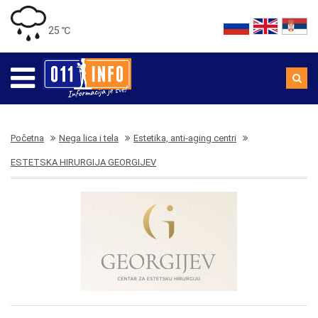
25 ℃
Početna
Nega lica i tela
Estetika, anti-aging centri
ESTETSKA HIRURGIJA GEORGIJEV