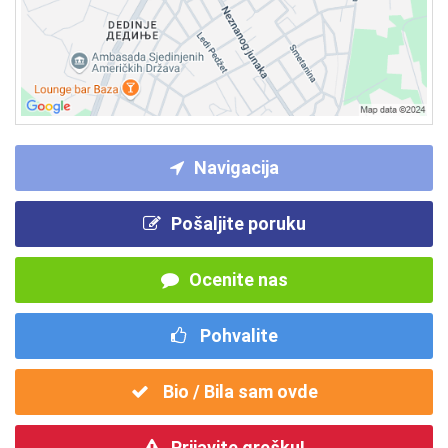
Navigacija
Pošaljite poruku
Ocenite nas
Pohvalite
Bio / Bila sam ovde
Prijavite grešku!