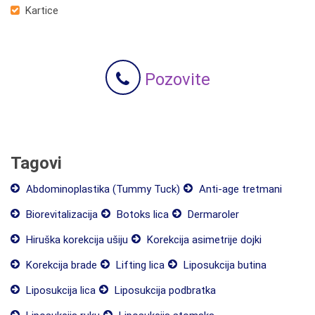
Kartice
Pozovite
Tagovi
Abdominoplastika (Tummy Tuck)
Anti-age tretmani
Biorevitalizacija
Botoks lica
Dermaroler
Hiruška korekcija ušiju
Korekcija asimetrije dojki
Korekcija brade
Lifting lica
Liposukcija butina
Liposukcija lica
Liposukcija podbratka