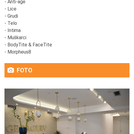
- Anti-age
- Lice
- Grudi
- Telo
- Intima
- Muškarci
- BodyTite & FaceTite
- Morpheus8
FOTO