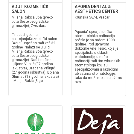
ADUT KOZMETIČKI
APONIA DENTAL &
SALON
AESTHETICS CENTER
Milana Rakića 36a (preko
Krunska 56/4, Vračar
puta Šeste beogradske
gimnazije), Zvezdara
"Aponia" specijalistička
Trideset godina
stomatološka ordinacija
postojanjaKozmetički salon
počela je sa radom 1998.
“Adut” uspešno radi već 32
godine. Pod upravom
godine. Nalazi se u ulici
doktorke Ane Tešić, koja je
Milana Rakića 36a (preko
specijalista u oblasti
puta Šeste beogradske
endodoncije, u našoj
gimnazije). Naš tim čine
ordinaciji radi tim vrhunskih
Ljiljana Vilotić (37 godina
stomatologa koji su
iskustva), Dragana Višnjić
specijalizovani u različitim
(27 godina iskustva), Bojana
oblastima stomatologije,
Glumac (18 godina iskustva)
tako da možemo da pružimo
i Marija Rakić (8 go...
svoj...