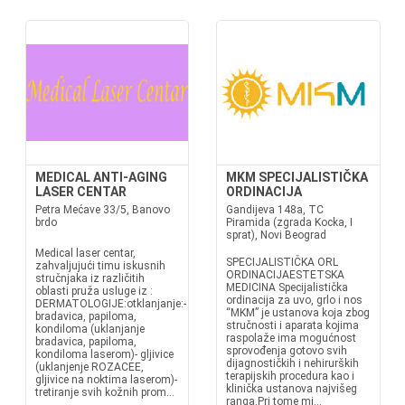
MEDICAL ANTI-AGING
MKM SPECIJALISTIČKA
LASER CENTAR
ORDINACIJA
Petra Mećave 33/5, Banovo
Gandijeva 148a, TC
brdo
Piramida (zgrada Kocka, I
sprat), Novi Beograd
Medical laser centar,
SPECIJALISTIČKA ORL
zahvaljujući timu iskusnih
ORDINACIJAESTETSKA
stručnjaka iz različitih
MEDICINA Specijalistička
oblasti pruža usluge iz :
ordinacija za uvo, grlo i nos
DERMATOLOGIJE:otklanjanje:-
“MKM” je ustanova koja zbog
bradavica, papiloma,
stručnosti i aparata kojima
kondiloma (uklanjanje
raspolaže ima mogućnost
bradavica, papiloma,
sprovođenja gotovo svih
kondiloma laserom)- gljivice
dijagnostičkih i nehirurških
(uklanjenje ROZACEE,
terapijskih procedura kao i
gljivice na noktima laserom)-
klinička ustanova najvišeg
tretiranje svih kožnih prom...
ranga.Pri tome mi...