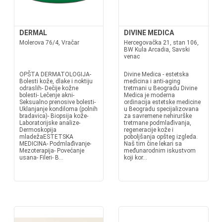
DERMAL
DIVINE MEDICA
Molerova 76/4, Vračar
Hercegovačka 21, stan 106,
BW Kula Arcadia, Savski
venac
OPŠTA DERMATOLOGIJA-
Divine Medica - estetska
Bolesti kože, dlake i noktiju
medicina i anti-aging
odraslih- Dečije kožne
tretmani u Beogradu Divine
bolesti- Lečenje akni-
Medica je moderna
Seksualno prenosive bolesti-
ordinacija estetske medicine
Uklanjanje kondiloma (polnih
u Beogradu specijalizovana
bradavica)- Biopsija kože-
za savremene nehirurške
Laboratorijske analize-
tretmane podmlađivanja,
Dermoskopija
regeneracije kože i
mladežaESTETSKA
poboljšanja opšteg izgleda.
MEDICINA- Podmlađivanje-
Naš tim čine lekari sa
Mezoterapija- Povećanje
međunarodnim iskustvom
usana- Fileri- B...
koji kor...