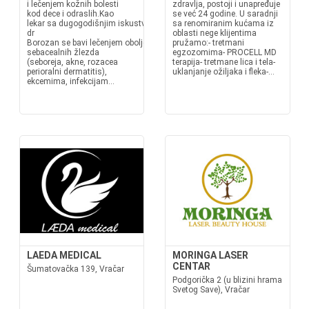
i lečenjem kožnih bolesti
zdravlja, postoji i unapređuje
kod dece i odraslih.Kao
se već 24 godine. U saradnji
lekar sa dugogodišnjim iskustvom,
sa renomiranim kućama iz
dr
oblasti nege klijentima
Borozan se bavi lečenjem oboljenja
pružamo:- tretmani
sebacealnih žlezda
egzozomima- PROCELL MD
(seboreja, akne, rozacea
terapija- tretmane lica i tela-
perioralni dermatitis),
uklanjanje ožiljaka i fleka-...
ekcemima, infekcijam...
LAEDA MEDICAL
MORINGA LASER
CENTAR
Šumatovačka 139, Vračar
Podgorička 2 (u blizini hrama
Svetog Save), Vračar