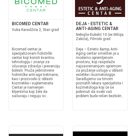
BICOMED CENTAR
DEJA - ESTETIC &
ANTI-AGING CENTAR
Vuka Karadžića 2, Stari grad
Nebojše Đukelić 10 (ex Miloja
Zakića), Filmski grad
Bicomed centar je
Deja – Estetic &amp; Anti-
specijalizovani holistički
Aging centar smešten je u
centar koji koristi kvantnu
moderno opremljenom
tehnologiju i znanje za
prostoru, koji raspolaže
očuvanje zdravlja i prevenciju
najsavremenijom opremom
bolesti. Pruža jedinstvene
za pružanje usluga u oblasti
holističke anti-age tretmane,
estetike i kozmetologije.
kao i proizvode iz oblasti
Sarađujemo sa timom
kozmetike i suplemenata.
poznatih lekara specijalista i
Centar je namenjen
kozmetologa koji će se
klijentima koji žele da
pobrinuti da svaki vaš
sačuvaju i neguju sv...
problem bude rešen bezboln...