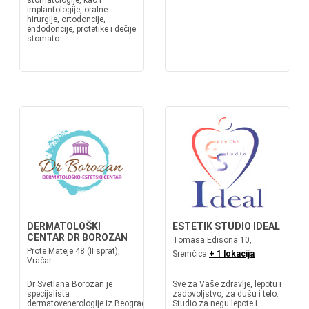
stomatologije, kao i
implantologije, oralne
hirurgije, ortodoncije,
endodoncije, protetike i dečije
stomato...
DERMATOLOŠKI
ESTETIK STUDIO IDEAL
CENTAR DR BOROZAN
Tomasa Edisona 10,
Prote Mateje 48 (II sprat),
Sremčica
+ 1 lokacija
Vračar
Dr Svetlana Borozan je
Sve za Vaše zdravlje, lepotu i
specijalista
zadovoljstvo, za dušu i telo.
dermatovenerologije iz Beograda.Bavi se dijagnostikom
Studio za negu lepote i