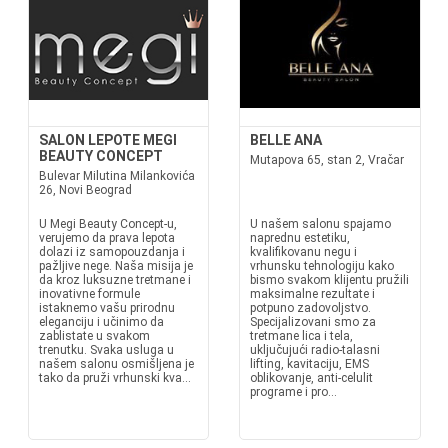
SALON LEPOTE MEGI
BELLE ANA
BEAUTY CONCEPT
Mutapova 65, stan 2, Vračar
Bulevar Milutina Milankovića
26, Novi Beograd
U Megi Beauty Concept-u,
U našem salonu spajamo
verujemo da prava lepota
naprednu estetiku,
dolazi iz samopouzdanja i
kvalifikovanu negu i
pažljive nege. Naša misija je
vrhunsku tehnologiju kako
da kroz luksuzne tretmane i
bismo svakom klijentu pružili
inovativne formule
maksimalne rezultate i
istaknemo vašu prirodnu
potpuno zadovoljstvo.
eleganciju i učinimo da
Specijalizovani smo za
zablistate u svakom
tretmane lica i tela,
trenutku. Svaka usluga u
uključujući radio-talasni
našem salonu osmišljena je
lifting, kavitaciju, EMS
tako da pruži vrhunski kva...
oblikovanje, anti-celulit
programe i pro...