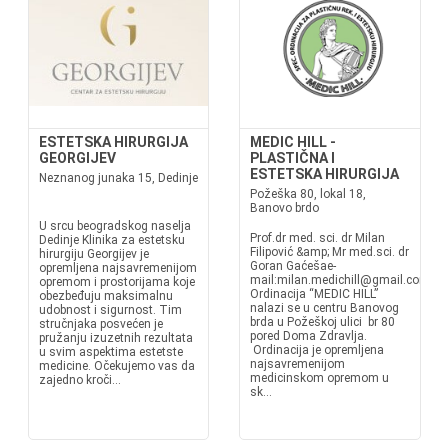
ESTETSKA HIRURGIJA
MEDIC HILL -
GEORGIJEV
PLASTIČNA I
ESTETSKA HIRURGIJA
Neznanog junaka 15, Dedinje
Požeška 80, lokal 18,
Banovo brdo
U srcu beogradskog naselja
Prof.dr med. sci. dr Milan
Dedinje Klinika za estetsku
Filipović &amp; Mr med.sci. dr
hirurgiju Georgijev je
Goran Gaćešae-
opremljena najsavremenijom
mail:milan.medichill@gmail.com, 
opremom i prostorijama koje
Ordinacija “MEDIC HILL”
obezbeđuju maksimalnu
nalazi se u centru Banovog
udobnost i sigurnost. Tim
brda u Požeškoj ulici br 80
stručnjaka posvećen je
pored Doma Zdravlja.
pružanju izuzetnih rezultata
Ordinacija je opremljena
u svim aspektima estetste
najsavremenijom
medicine. Očekujemo vas da
medicinskom opremom u
zajedno kroči...
sk...