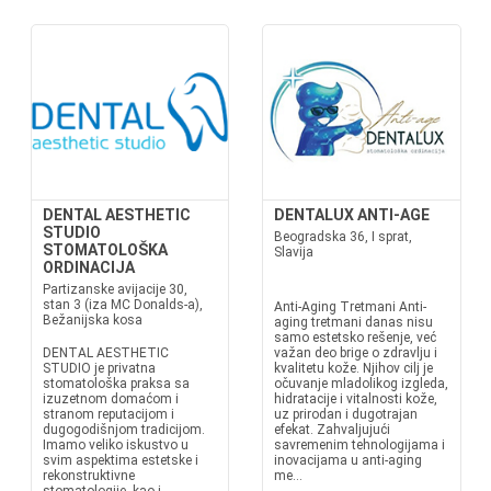
DENTAL AESTHETIC
DENTALUX ANTI-AGE
STUDIO
Beogradska 36, I sprat,
STOMATOLOŠKA
Slavija
ORDINACIJA
Partizanske avijacije 30,
stan 3 (iza MC Donalds-a),
Anti-Aging Tretmani Anti-
Bežanijska kosa
aging tretmani danas nisu
samo estetsko rešenje, već
DENTAL AESTHETIC
važan deo brige o zdravlju i
STUDIO je privatna
kvalitetu kože. Njihov cilj je
stomatološka praksa sa
očuvanje mladolikog izgleda,
izuzetnom domaćom i
hidratacije i vitalnosti kože,
stranom reputacijom i
uz prirodan i dugotrajan
dugogodišnjom tradicijom.
efekat. Zahvaljujući
Imamo veliko iskustvo u
savremenim tehnologijama i
svim aspektima estetske i
inovacijama u anti-aging
rekonstruktivne
me...