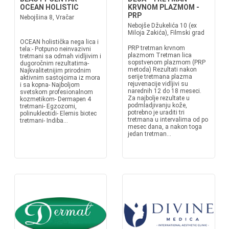
OCEAN HOLISTIC
KRVNOM PLAZMOM -
PRP
Nebojšina 8, Vračar
Nebojše Džukelića 10 (ex
Miloja Zakića), Filmski grad
OCEAN holistička nega lica i
PRP tretman krvnom
tela:- Potpuno neinvazivni
plazmom Tretman lica
tretmani sa odmah vidljivim i
sopstvenom plazmom (PRP
dugoročnim rezultatima-
metoda) Rezultati nakon
Najkvalitetnijim prirodnim
serije tretmana plazma
aktivnim sastojcima iz mora
rejuvenacije vidljivi su
i sa kopna- Najboljom
narednih 12 do 18 meseci.
svetskom profesionalnom
Za najbolje rezultate u
kozmetikom- Dermapen 4
podmladjivanju kože,
tretmani- Egzozomi,
potrebno je uraditi tri
polinukleotidi- Elemis biotec
tretmana u intervalima od po
tretmani- Indiba...
mesec dana, a nakon toga
jedan tretman...