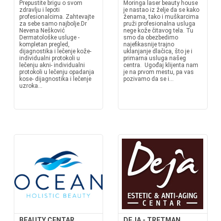
Prepustite brigu o svom
Moringa laser beauty house
zdravlju i lepoti
je nastao iz želje da se kako
profesionalcima. Zahtevajte
ženama, tako i muškarcima
za sebe samo najbolje.Dr
pruži profesionalna usluga
Nevena Nešković
nege kože čitavog tela. Tu
Dermatološke usluge -
smo da obezbedimo
kompletan pregled,
najefikasnije trajno
dijagnostika i lečenje kože-
uklanjanje dlačica, što je i
individualni protokoli u
primarna usluga našeg
lečenju akni- individualni
centra. Ugođaj klijenta nam
protokoli u lečenju opadanja
je na prvom mestu, pa vas
kose- dijagnostika i lečenje
pozivamo da se i...
uzroka...
BEAUTY CENTAR
DEJA - TRETMAN