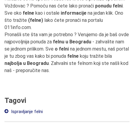
Voždovac ? Pomoću nas ćete lako pronaći
ponudu felni
.
Sve oko
felne
kao i ostale
informacije
na jedan klik. Ono
što tražite
(felne)
lako ćete pronaći na portalu
011info.com.
Pronašli ste šta vam je potrebno ? Verujemo da je baš ovde
najpovoljnija ponuda za
felnu u Beogradu
- zahvalite nam
se jednom prilikom. Sve
o felni
na jednom mestu, naš portal
je tu zbog vas kako bi ponuda
felne
koju tražite bila
najbolja u Beogradu
. Zahvalni ste felnom koji ste našli kod
naš - preporučite nas.
Tagovi
Ispravljanje felni