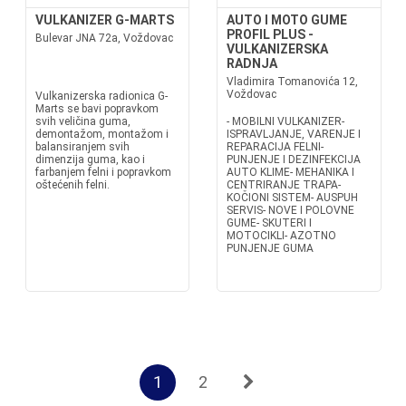
VULKANIZER G-MARTS
AUTO I MOTO GUME
PROFIL PLUS -
Bulevar JNA 72a, Voždovac
VULKANIZERSKA
RADNJA
Vladimira Tomanovića 12,
Voždovac
Vulkanizerska radionica G-
Marts se bavi popravkom
svih veličina guma,
- MOBILNI VULKANIZER-
demontažom, montažom i
ISPRAVLJANJE, VARENJE I
balansiranjem svih
REPARACIJA FELNI-
dimenzija guma, kao i
PUNJENJE I DEZINFEKCIJA
farbanjem felni i popravkom
AUTO KLIME- MEHANIKA I
oštećenih felni.
CENTRIRANJE TRAPA-
KOČIONI SISTEM- AUSPUH
SERVIS- NOVE I POLOVNE
GUME- SKUTERI I
MOTOCIKLI- AZOTNO
PUNJENJE GUMA
1
2