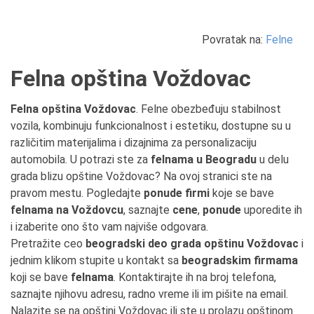
Povratak na:
Felne
Felna opština Voždovac
Felna opština Voždovac
. Felne obezbeđuju stabilnost
vozila, kombinuju funkcionalnost i estetiku, dostupne su u
različitim materijalima i dizajnima za personalizaciju
automobila. U potrazi ste za
felnama u Beogradu
u delu
grada blizu opštine Voždovac? Na ovoj stranici ste na
pravom mestu. Pogledajte
ponude firmi
koje se bave
felnama na Voždovcu
, saznajte
cene
,
ponude
uporedite ih
i izaberite ono što vam najviše odgovara.
Pretražite ceo
beogradski deo grada opštinu Voždovac
i
jednim klikom stupite u kontakt sa
beogradskim firmama
koji se bave
felnama
. Kontaktirajte ih na broj telefona,
saznajte njihovu adresu, radno vreme ili im pišite na email.
Nalazite se na opštini Voždovac ili ste u prolazu opštinom