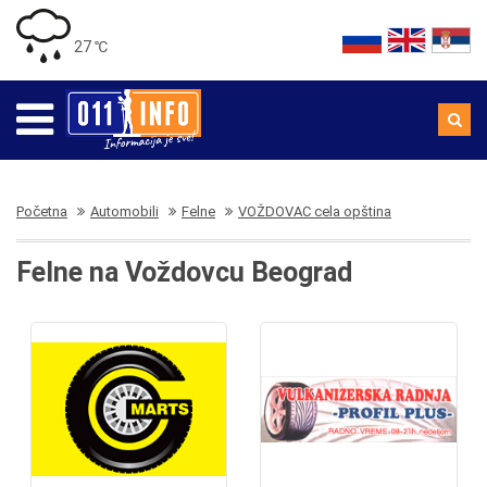
27 ℃
Početna
Automobili
Felne
VOŽDOVAC cela opština
Felne na Voždovcu Beograd