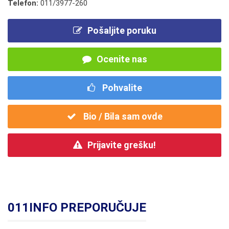
Telefon:
011/3977-260
Pošaljite poruku
Ocenite nas
Pohvalite
Bio / Bila sam ovde
Prijavite grešku!
011INFO PREPORUČUJE