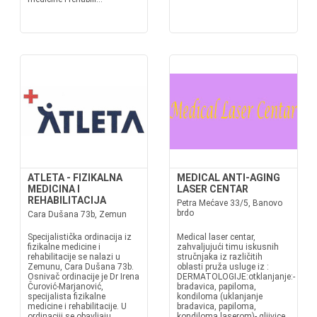
ATLETA - FIZIKALNA
MEDICAL ANTI-AGING
MEDICINA I
LASER CENTAR
REHABILITACIJA
Petra Mećave 33/5, Banovo
brdo
Cara Dušana 73b, Zemun
Specijalistička ordinacija iz
Medical laser centar,
fizikalne medicine i
zahvaljujući timu iskusnih
rehabilitacije se nalazi u
stručnjaka iz različitih
Zemunu, Cara Dušana 73b.
oblasti pruža usluge iz :
Osnivač ordinacije je Dr Irena
DERMATOLOGIJE:otklanjanje:-
Čurović-Marjanović,
bradavica, papiloma,
specijalista fizikalne
kondiloma (uklanjanje
medicine i rehabilitacije. U
bradavica, papiloma,
ordinaciji se obavljaju
kondiloma laserom)- gljivice