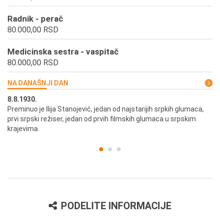
Radnik - perač
80.000,00 RSD
Medicinska sestra - vaspitač
80.000,00 RSD
NA DANAŠNJI DAN
8.8.1930.
8.
Preminuo je Ilija Stanojević, jedan od najstarijih srpkih glumaca,
U 
prvi srpski režiser, jedan od prvih filmskih glumaca u srpskim
krajevima.
PODELITE INFORMACIJE