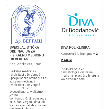
SPECIJALISTIČKA
DIVA POLIKLINIKA
ORDINACIJA ZA
Kosovska 34, Stari grad
+ 2
FIZIKALNU MEDICINU
DR VERGAŠ
lokacije
Bele Bartoka 24a, Borča
POLIKLINIKA DIVA -
Fizikalna medicina i
dermatologija - fizikalna
rehabilitacija Dr Vergaš
medicina - plastična hirurgija
Specijalistička ordinacija za
ww.divaclinic.com
fizikalnu medicinu i
rehabilitaciju Dr Vergaš
Stručno i
sveobuhvatno, kvalitetno,
jeftino,
komforno... Ordinaciju vode
dr Dušan Vergaš i dr Miloš
Vergaš specijalisti fizikalne
medicine i rehabili...