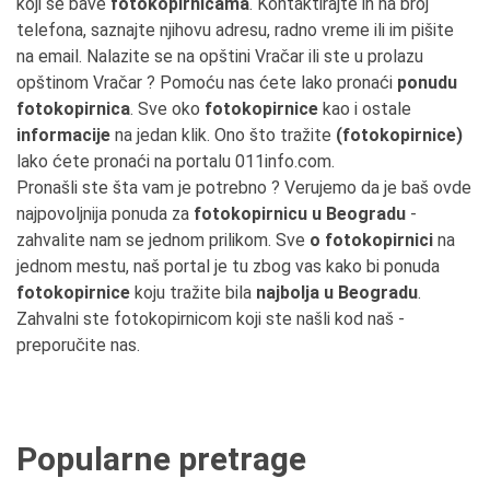
koji se bave
fotokopirnicama
. Kontaktirajte ih na broj
telefona, saznajte njihovu adresu, radno vreme ili im pišite
na email. Nalazite se na opštini Vračar ili ste u prolazu
opštinom Vračar ? Pomoću nas ćete lako pronaći
ponudu
fotokopirnica
. Sve oko
fotokopirnice
kao i ostale
informacije
na jedan klik. Ono što tražite
(fotokopirnice)
lako ćete pronaći na portalu 011info.com.
Pronašli ste šta vam je potrebno ? Verujemo da je baš ovde
najpovoljnija ponuda za
fotokopirnicu u Beogradu
-
zahvalite nam se jednom prilikom. Sve
o fotokopirnici
na
jednom mestu, naš portal je tu zbog vas kako bi ponuda
fotokopirnice
koju tražite bila
najbolja u Beogradu
.
Zahvalni ste fotokopirnicom koji ste našli kod naš -
preporučite nas.
Popularne pretrage