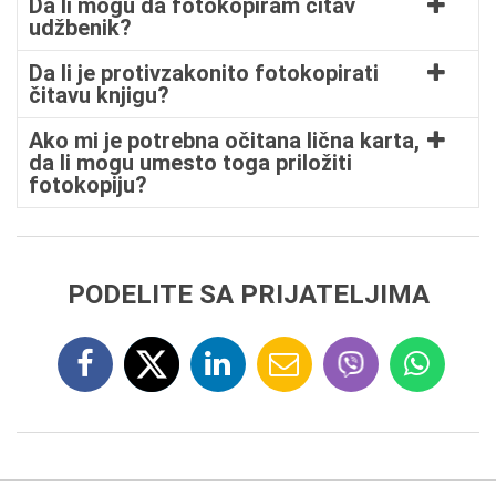
Da li mogu da fotokopiram čitav
udžbenik?
Da li je protivzakonito fotokopirati
čitavu knjigu?
Ako mi je potrebna očitana lična karta,
da li mogu umesto toga priložiti
fotokopiju?
PODELITE SA PRIJATELJIMA