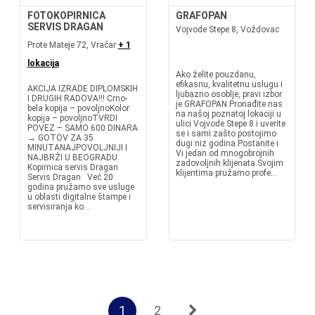
FOTOKOPIRNICA
GRAFOPAN
SERVIS DRAGAN
Vojvode Stepe 8, Voždovac
Prote Mateje 72, Vračar
+ 1
lokacija
Ako želite pouzdanu,
efikasnu, kvalitetnu uslugu i
AKCIJA IZRADE DIPLOMSKIH
ljubazno osoblje, pravi izbor
I DRUGIH RADOVA!!! Crno-
je GRAFOPAN.Pronađite nas
bela kopija – povoljnoKolor
na našoj poznatoj lokaciji u
kopija – povoljnoTVRDI
ulici Vojvode Stepe 8 i uverite
POVEZ – SAMO 600 DINARA
se i sami zašto postojimo
→ GOTOV ZA 35
dugi niz godina.Postanite i
MINUTANAJPOVOLJNIJI I
Vi jedan od mnogobrojnih
NAJBRŽI U BEOGRADU.
zadovoljnih klijenata.Svojim
Kopirnica servis Dragan
klijentima pružamo profe...
Servis Dragan Već 20
godina pružamo sve usluge
u oblasti digitalne štampe i
servisiranja ko...
1
2