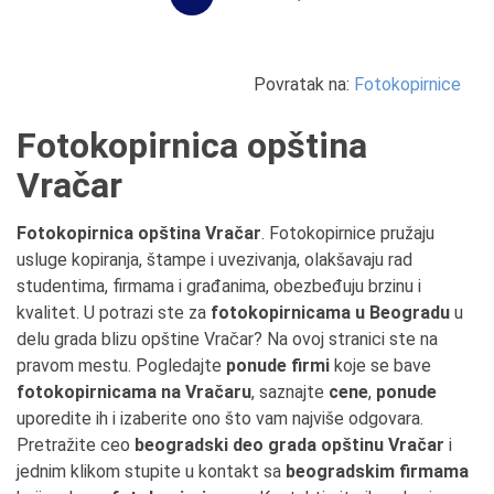
Povratak na:
Fotokopirnice
Fotokopirnica opština
Vračar
Fotokopirnica opština Vračar
. Fotokopirnice pružaju
usluge kopiranja, štampe i uvezivanja, olakšavaju rad
studentima, firmama i građanima, obezbeđuju brzinu i
kvalitet. U potrazi ste za
fotokopirnicama u Beogradu
u
delu grada blizu opštine Vračar? Na ovoj stranici ste na
pravom mestu. Pogledajte
ponude firmi
koje se bave
fotokopirnicama na Vračaru
, saznajte
cene
,
ponude
uporedite ih i izaberite ono što vam najviše odgovara.
Pretražite ceo
beogradski deo grada opštinu Vračar
i
jednim klikom stupite u kontakt sa
beogradskim firmama