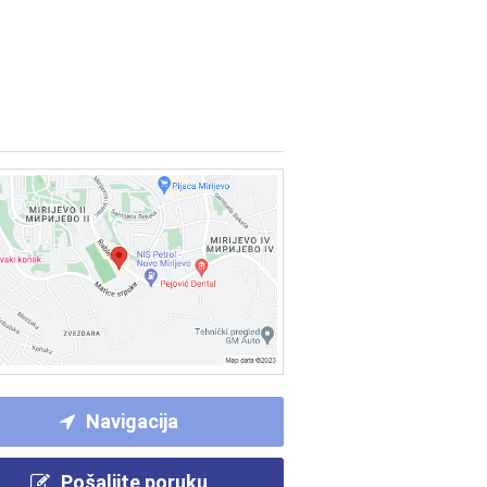
Navigacija
Pošaljite poruku