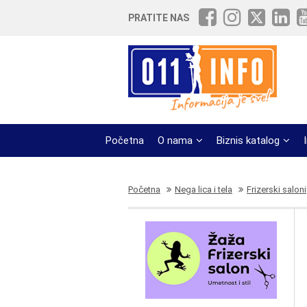
PRATITE NAS
Početna
O nama
Biznis katalog
Početna
Nega lica i tela
Frizerski saloni