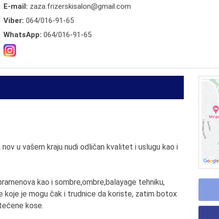
E-mail:
zaza.frizerskisalon@gmail.com
Viber:
064/016-91-65
WhatsApp:
064/016-91-65
ov u vašem kraju nudi odličan kvalitet i uslugu kao i
 pramenova kao i sombre,ombre,balayage tehniku,
e koje je mogu čak i trudnice da koriste, zatim botox
štećene kose.