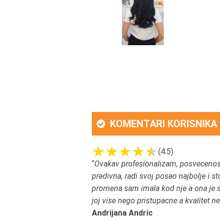
KOMENTARI KORISNIKA
(4.5)
“
Ovakav profesionalizam, posvecenost 
predivna, radi svoj posao najbolje i sto
promena sam imala kod nje a ona je 
joj vise nego pristupacne a kvalitet n
Andrijana Andric