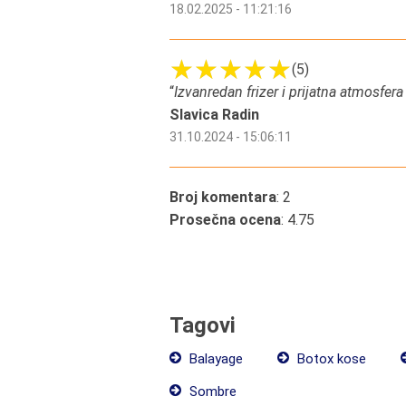
18.02.2025 - 11:21:16
(5)
“
Izvanredan frizer i prijatna atmosfer
Slavica Radin
31.10.2024 - 15:06:11
Broj komentara
: 2
Prosečna ocena
: 4.75
Tagovi
Balayage
Botox kose
Sombre