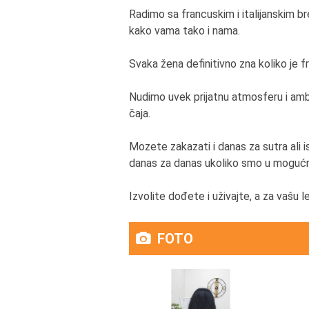
Radimo sa francuskim i italijanskim b
kako vama tako i nama.
Svaka žena definitivno zna koliko je fri
Nudimo uvek prijatnu atmosferu i ambij
čaja.
Mozete zakazati i danas za sutra ali 
danas za danas ukoliko smo u mogućn
Izvolite dođete i uživajte, a za vašu 
FOTO