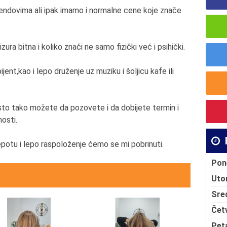
rendovima ali ipak imamo i normalne cene koje znače
zura bitna i koliko znači ne samo fizički već i psihički.
ent,kao i lepo druženje uz muziku i šoljicu kafe ili
isto tako možete da pozovete i da dobijete termin i
osti.
lepotu i lepo raspoloženje ćemo se mi pobrinuti.
Pon
Uto
Sre
Čet
Pet