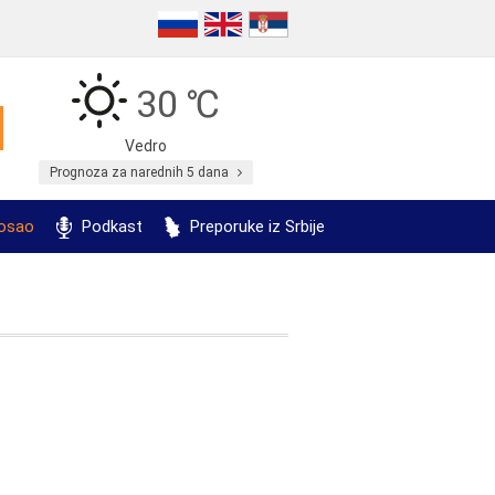
30 ℃
Vedro
Prognoza za narednih 5 dana
posao
Podkast
Preporuke iz Srbije