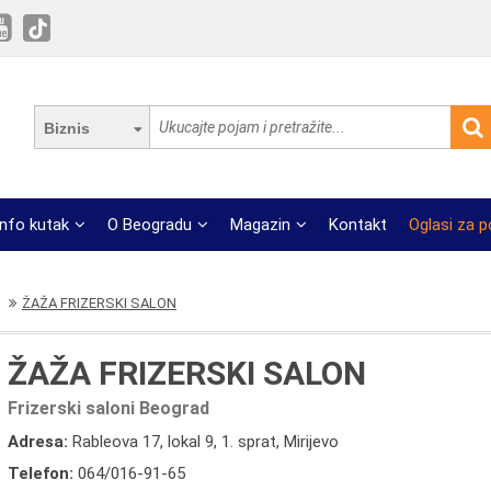
Biznis
Info kutak
O Beogradu
Magazin
Kontakt
Oglasi za 
ŽAŽA FRIZERSKI SALON
ŽAŽA FRIZERSKI SALON
Frizerski saloni Beograd
Adresa:
Rableova 17, lokal 9, 1. sprat, Mirijevo
Telefon:
064/016-91-65