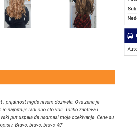
Sub
Ned
Auto
i prijatnost nigde nisam dozivela. Ova zena je
 je najbitnije radi ono sto voli. Toliko zahteva i
svaki put uspela da nadmasi moja ocekivanja. Cene su
eopisiv. Bravo, bravo, bravo 🥰
”