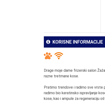
KORISNE INFORMACIJE
Drage moje dame frizerski salon Žaža n
razne tretmane kose.
Pratimo trendove i radimo sve vrste
radimo bio keratinsko ispravljanje kos
kose, kao i ampule za regeneraciju o