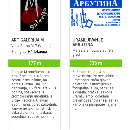
ART GALERIJA M
URAMLJIVANJE
ARBUTINA
Vase Čarapića 7 (Vasina),
Maršala Birjuzova 35, Stari
Stari grad
+ 1 lokacija
grad
177 m
336 m
Galerija M smeštena je u
Kuća umetnosti "Arbutina" je
srcu Zemuna, u tržnom
pravo mesto za sve ljubitelje
centru Zemunikum, na
umetnosti. Naša glavna
adresi Glavna 18a. Od
delatnost je uramljivanje:
osnivanja, 15. februara 2001.
fotografija, slika, papirusa,
godine, posvećena je
akvarela, grafika. Takođe
promovisanju umetnika iz
uramljujemo i ogledala i
Srbije i regiona. U svom
pravimo raznovrsne plišane i
asortimanu, pored izuzetnih,
kartonske parspatue, lajsne
vanvremenskih umetničkih
itd.
slika diplomiranih slikara,
poseduje i radove neafirmis...