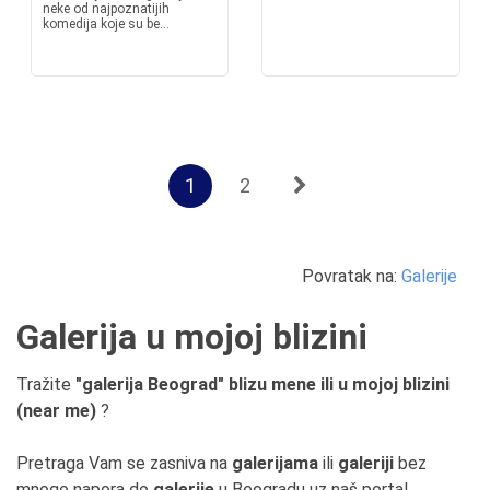
neke od najpoznatijih
komedija koje su be...
1
2
Povratak na:
Galerije
Galerija u mojoj blizini
Tražite
"galerija Beograd" blizu mene ili u mojoj blizini
(near me)
?
Pretraga Vam se zasniva na
galerijama
ili
galeriji
bez
mnogo napora do
galerije
u Beogradu uz naš portal