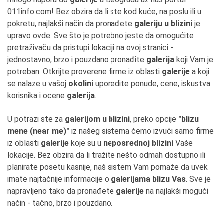
011info.com! Bez obzira da li ste kod kuće, na poslu ili u
pokretu, najlakši način da pronađete
galeriju u blizini
je
upravo ovde. Sve što je potrebno jeste da omogućite
pretraživaču da pristupi lokaciji na ovoj stranici -
jednostavno, brzo i pouzdano pronađite
galerija
koji Vam je
potreban. Otkrijte proverene firme iz oblasti
galerije
a koji
se nalaze u vašoj
okolini
uporedite ponude, cene, iskustva
korisnika i ocene
galerija
.
U potrazi ste za
galerijom u blizini
, preko opcije
"blizu
mene (near me)"
iz našeg sistema ćemo izvući samo firme
iz oblasti
galerije
koje su u
neposrednoj blizini
Vaše
lokacije. Bez obzira da li tražite nešto odmah dostupno ili
planirate posetu kasnije, naš sistem Vam pomaže da uvek
imate najtačnije informacije o
galerijama blizu Vas
. Sve je
napravljeno tako da pronađete
galerije
na najlakši mogući
način - tačno, brzo i pouzdano.