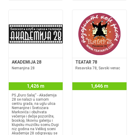
AKADEMIJA 28
TEATAR 78
Nemanjina 28
Resavska 78, Savski venac
1,426 m
1,646 m
PS „Đuro Salaj“ - Akademija
28 se nalazi u samom
centru grada, na uglu ulica
Nemanjine i Svetozara
Markovića i obuhvata
večernje i dečije pozorište,
bioskop, likovnu galeriju i
klupsku muzičku scenu.Dugi
niz godina na Velikoj sceni
Akademije 28 odigravaju se