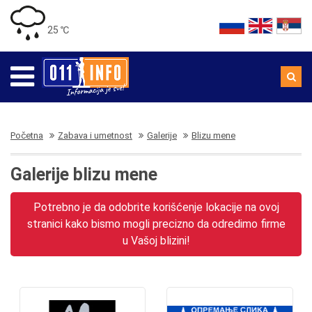
25 ℃
Početna
Zabava i umetnost
Galerije
Blizu mene
Galerije blizu mene
Potrebno je da odobrite korišćenje lokacije na ovoj
stranici kako bismo mogli precizno da odredimo firme
u Vašoj blizini!