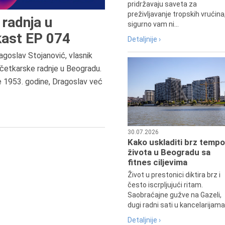
pridržavaju saveta za
preživljavanje tropskih vrućina
radnja u
sigurno vam ni...
ast EP 074
Detaljnije ›
agoslav Stojanović, vlasnik
7.8.2015.
četkarske radnje u Beogradu.
Preminula je Đurđija Cvetić,
e 1953. godine, Dragoslav već
pozorišna, filmska i TV glumica.
30.07.2026
Kako uskladiti brz tempo
života u Beogradu sa
fitnes ciljevima
Život u prestonici diktira brz i
često iscrpljujući ritam.
Saobraćajne gužve na Gazeli,
dugi radni sati u kancelarijama.
Detaljnije ›