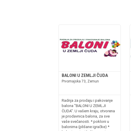
BALONI U ZEMLJI ČUDA
Prvomajska 73, Zemun
Radnja za prodaju i pakovanje
balona "BALONI U ZEMLJI
ČUDA". U vašem kraju, otvorena
je prodavnica balona, za sve
vaše svečanosti. * pokloni u
balonima (plišane igračke) *