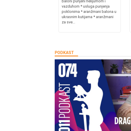
baloni punjeni helijumom i
vazduhom * usluga punjenja
poklonima * aranžmani balona u
ukrasnim kutijama * aranžmani
za sve...
PODKAST