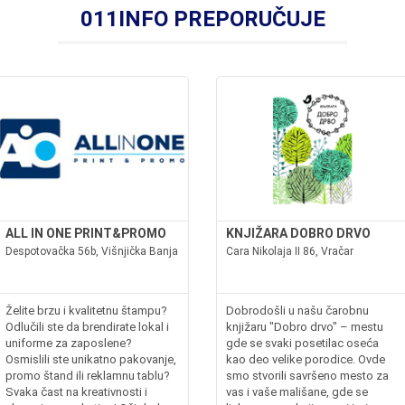
011INFO PREPORUČUJE
ALL IN ONE PRINT&PROMO
KNJIŽARA DOBRO DRVO
Despotovačka 56b, Višnjička Banja
Cara Nikolaja II 86, Vračar
Želite brzu i kvalitetnu štampu?
Dobrodošli u našu čarobnu
Odlučili ste da brendirate lokal i
knjižaru "Dobro drvo" – mestu
uniforme za zaposlene?
gde se svaki posetilac oseća
Osmislili ste unikatno pakovanje,
kao deo velike porodice. Ovde
promo štand ili reklamnu tablu?
smo stvorili savršeno mesto za
Svaka čast na kreativnosti i
vas i vaše mališane, gde se