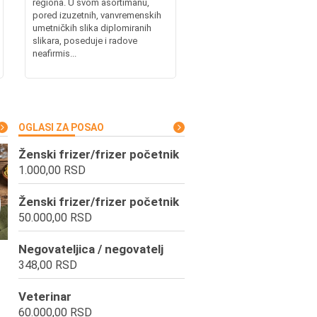
regiona. U svom asortimanu,
pored izuzetnih, vanvremenskih
umetničkih slika diplomiranih
slikara, poseduje i radove
neafirmis...
OGLASI ZA POSAO
Ženski frizer/frizer početnik
1.000,00 RSD
Ženski frizer/frizer početnik
50.000,00 RSD
Negovateljica / negovatelj
348,00 RSD
Veterinar
60.000,00 RSD