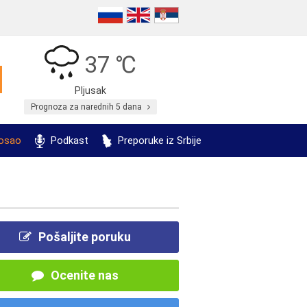
37 ℃
Pljusak
Prognoza za narednih 5 dana
posao
Podkast
Preporuke iz Srbije
Pošaljite poruku
Ocenite nas