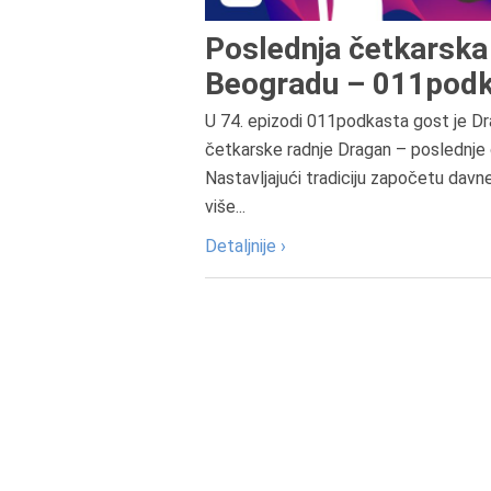
Poslednja četkarska 
Beogradu – 011podk
U 74. epizodi 011podkasta gost je Dr
četkarske radnje Dragan – poslednje 
Nastavljajući tradiciju započetu davn
više...
Detaljnije ›