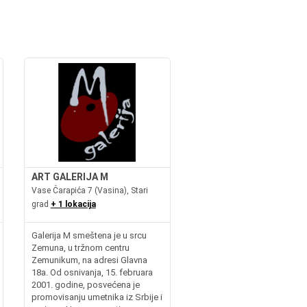
ART GALERIJA M
Vase Čarapića 7 (Vasina), Stari
grad
+ 1 lokacija
Galerija M smeštena je u srcu
Zemuna, u tržnom centru
Zemunikum, na adresi Glavna
18a. Od osnivanja, 15. februara
2001. godine, posvećena je
promovisanju umetnika iz Srbije i