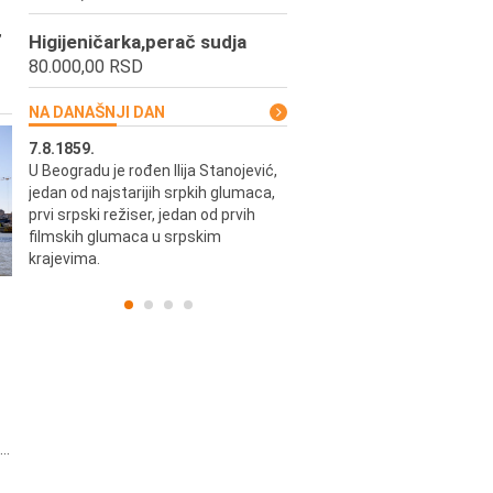
,
Higijeničarka,perač sudja
80.000,00 RSD
NA DANAŠNJI DAN
7.8.1859.
7.8.1855.
U Beogradu je rođen Ilija Stanojević,
U Beogradu je rođen Svetisla
jedan od najstarijih srpkih glumaca,
Dinulović, pozorišni glumac i r
prvi srpski režiser, jedan od prvih
filmskih glumaca u srpskim
krajevima.
..