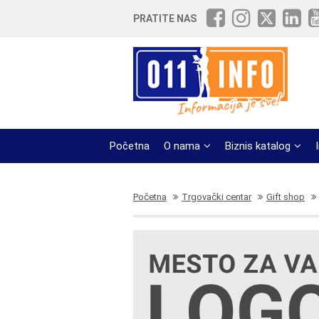
PRATITE NAS
Početna
O nama
Biznis katalog
Početna
Trgovački centar
Gift shop