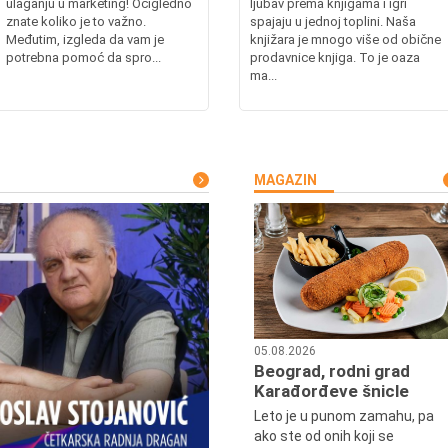
ulaganju u marketing! Očigledno
ljubav prema knjigama i igri
znate koliko je to važno.
spajaju u jednoj toplini. Naša
Međutim, izgleda da vam je
knjižara je mnogo više od obične
potrebna pomoć da spro...
prodavnice knjiga. To je oaza
ma...
MAGAZIN
05.08.2026
Beograd, rodni grad
Karađorđeve šnicle
Leto je u punom zamahu, pa
ako ste od onih koji se