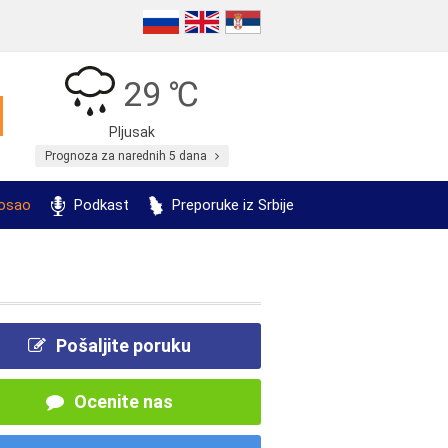
29 ℃
Pljusak
Prognoza za narednih 5 dana
posao
Podkast
Preporuke iz Srbije
Pošaljite poruku
Ocenite nas