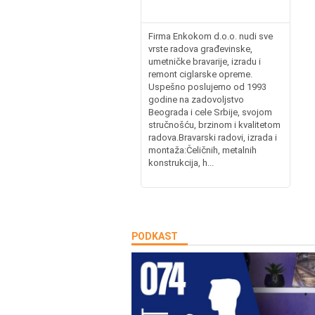
Firma Enkokom d.o.o. nudi sve
vrste radova građevinske,
umetničke bravarije, izradu i
remont ciglarske opreme.
Uspešno poslujemo od 1993
godine na zadovoljstvo
Beograda i cele Srbije, svojom
stručnošću, brzinom i kvalitetom
radova.Bravarski radovi, izrada i
montaža:Čeličnih, metalnih
konstrukcija, h...
PODKAST