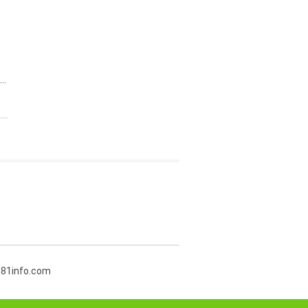
..
381info.com