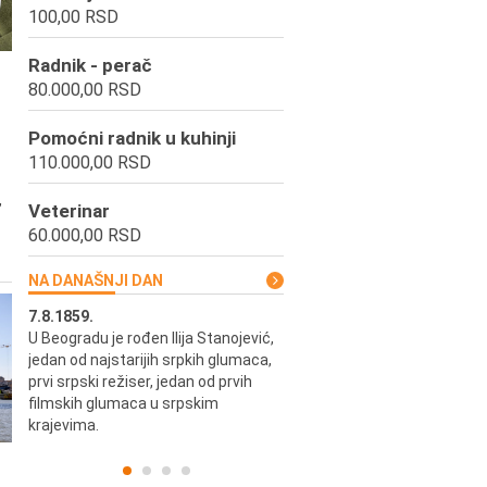
100,00 RSD
Radnik - perač
80.000,00 RSD
Pomoćni radnik u kuhinji
110.000,00 RSD
,
Veterinar
60.000,00 RSD
NA DANAŠNJI DAN
7.8.1859.
7.8.1855.
U Beogradu je rođen Ilija Stanojević,
U Beogradu je rođen Svetisla
jedan od najstarijih srpkih glumaca,
Dinulović, pozorišni glumac i r
prvi srpski režiser, jedan od prvih
filmskih glumaca u srpskim
krajevima.