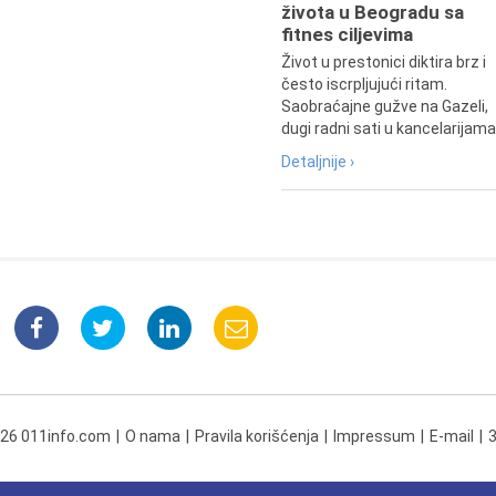
života u Beogradu sa
fitnes ciljevima
Život u prestonici diktira brz i
često iscrpljujući ritam.
Saobraćajne gužve na Gazeli,
dugi radni sati u kancelarijama.
Detaljnije ›
026 011info.com
O nama
Pravila korišćenja
Impressum
E-mail