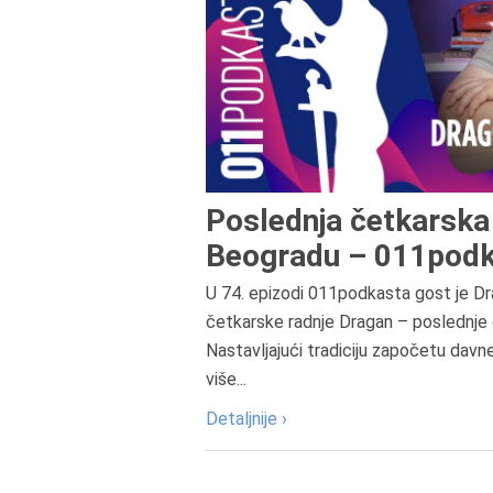
Poslednja četkarska 
Beogradu – 011podk
U 74. epizodi 011podkasta gost je Dr
četkarske radnje Dragan – poslednje 
Nastavljajući tradiciju započetu davn
više...
Detaljnije ›