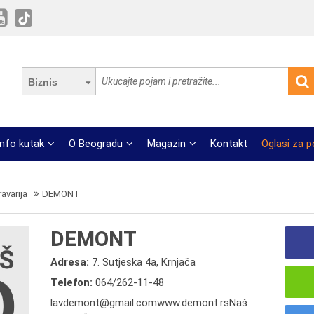
Biznis
Info kutak
O Beogradu
Magazin
Kontakt
Oglasi za 
avarija
DEMONT
DEMONT
Adresa:
7. Sutjeska 4a, Krnjača
Telefon:
064/262-11-48
lavdemont@gmail.comwww.demont.rsNaš