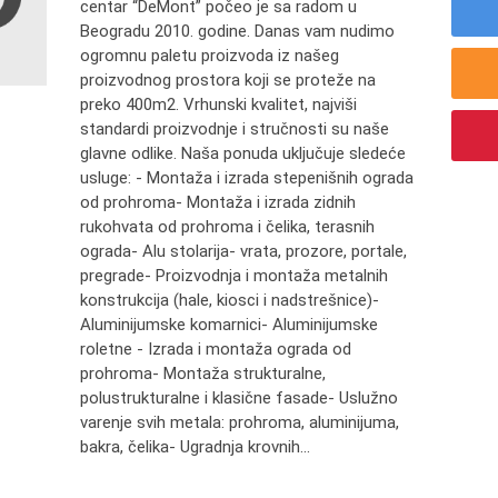
centar “DeMont” počeo je sa radom u
Beogradu 2010. godine. Danas vam nudimo
ogromnu paletu proizvoda iz našeg
proizvodnog prostora koji se proteže na
preko 400m2. Vrhunski kvalitet, najviši
standardi proizvodnje i stručnosti su naše
glavne odlike. Naša ponuda uključuje sledeće
usluge: - Montaža i izrada stepenišnih ograda
od prohroma- Montaža i izrada zidnih
rukohvata od prohroma i čelika, terasnih
ograda- Alu stolarija- vrata, prozore, portale,
pregrade- Proizvodnja i montaža metalnih
konstrukcija (hale, kiosci i nadstrešnice)-
Aluminijumske komarnici- Aluminijumske
roletne - Izrada i montaža ograda od
prohroma- Montaža strukturalne,
polustrukturalne i klasične fasade- Uslužno
varenje svih metala: prohroma, aluminijuma,
bakra, čelika- Ugradnja krovnih...