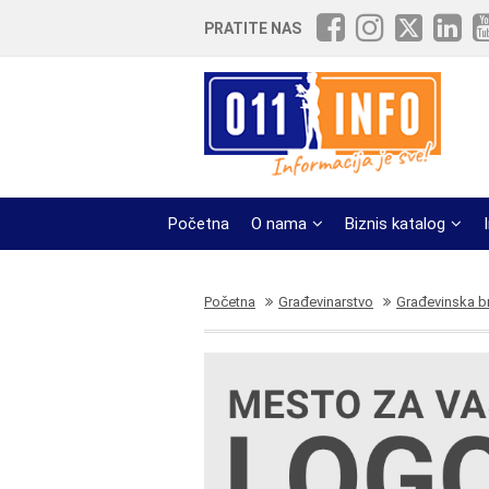
PRATITE NAS
Početna
O nama
Biznis katalog
Početna
Građevinarstvo
Građevinska br