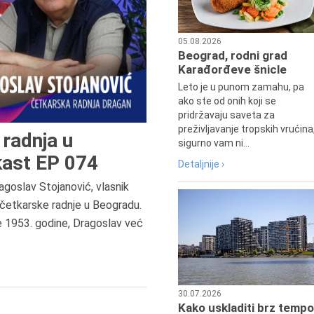
05.08.2026
Beograd, rodni grad
Karađorđeve šnicle
Leto je u punom zamahu, pa
ako ste od onih koji se
pridržavaju saveta za
preživljavanje tropskih vrućina
radnja u
sigurno vam ni...
ast EP 074
Detaljnije ›
agoslav Stojanović, vlasnik
7.8.2015.
četkarske radnje u Beogradu.
Preminula je Đurđija Cvetić,
e 1953. godine, Dragoslav već
pozorišna, filmska i TV glumica.
30.07.2026
Kako uskladiti brz tempo