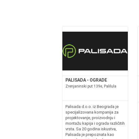
PALISADA - OGRADE
Zrenjaninski put 139e, Palilula
Palisada d.o.o. iz Beograda je
specijalizovana kompanija za
projektovanje, proizvodnju i
montažu kapija i ograda različitih
vrsta. Sa 20 godina iskustva,
Palisada je prepoznata kao