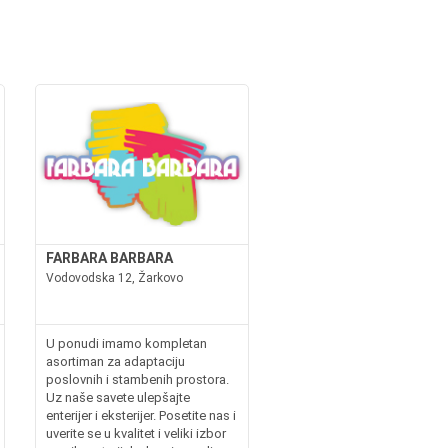
FARBARA BARBARA
Vodovodska 12, Žarkovo
U ponudi imamo kompletan
asortiman za adaptaciju
poslovnih i stambenih prostora.
Uz naše savete ulepšajte
enterijer i eksterijer. Posetite nas i
uverite se u kvalitet i veliki izbor