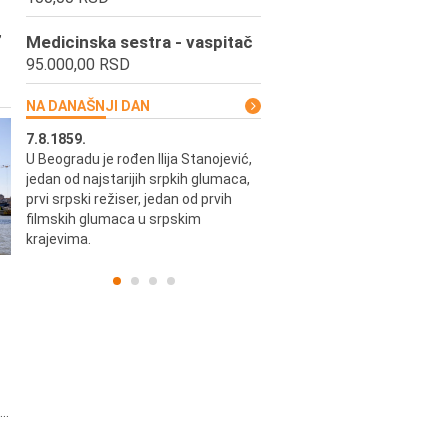
,
Medicinska sestra - vaspitač
95.000,00 RSD
NA DANAŠNJI DAN
7.8.1859.
7.8.1855.
U Beogradu je rođen Ilija Stanojević,
U Beogradu je rođen Svetisla
jedan od najstarijih srpkih glumaca,
Dinulović, pozorišni glumac i r
prvi srpski režiser, jedan od prvih
filmskih glumaca u srpskim
krajevima.
..