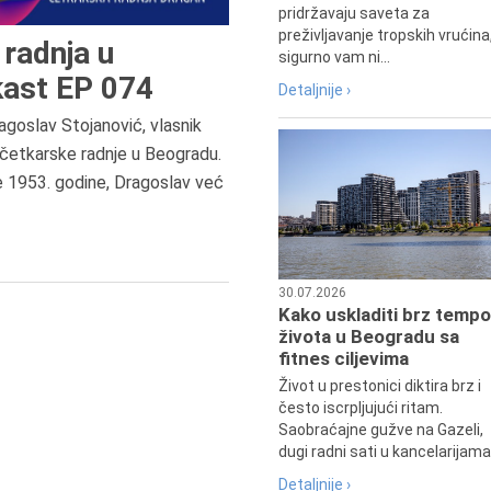
pridržavaju saveta za
preživljavanje tropskih vrućina
radnja u
sigurno vam ni...
ast EP 074
Detaljnije ›
agoslav Stojanović, vlasnik
7.8.2015.
četkarske radnje u Beogradu.
Preminula je Đurđija Cvetić,
e 1953. godine, Dragoslav već
pozorišna, filmska i TV glumica.
30.07.2026
Kako uskladiti brz tempo
života u Beogradu sa
fitnes ciljevima
Život u prestonici diktira brz i
često iscrpljujući ritam.
Saobraćajne gužve na Gazeli,
dugi radni sati u kancelarijama.
Detaljnije ›