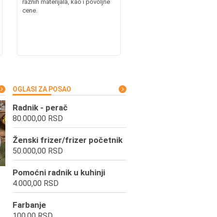
raznih materijala, kao i povoljne
cene.
OGLASI ZA POSAO
Radnik - perač
80.000,00 RSD
Ženski frizer/frizer početnik
50.000,00 RSD
Pomoćni radnik u kuhinji
4.000,00 RSD
Farbanje
100,00 RSD