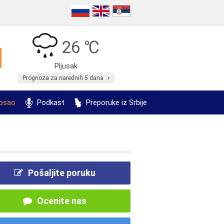
26 ℃
Pljusak
Prognoza za narednih 5 dana
posao
Podkast
Preporuke iz Srbije
Pošaljite poruku
Ocenite nas