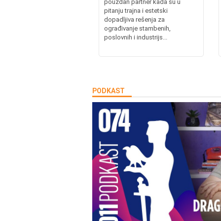
pouzdan partner kada su u
pitanju trajna i estetski
dopadljiva rešenja za
ograđivanje stambenih,
poslovnih i industrijs...
PODKAST