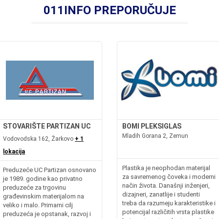
011INFO PREPORUČUJE
STOVARIŠTE PARTIZAN UC
BOMI PLEKSIGLAS
Mladih Gorana 2, Zemun
Vodovodska 162, Žarkovo
+ 1
lokacija
Plastika je neophodan materijal
Preduzeće UC Partizan osnovano
za savremenog čoveka i moderni
je 1989. godine kao privatno
način života. Današnji inženjeri,
preduzeće za trgovinu
dizajneri, zanatlije i studenti
građevinskim materijalom na
treba da razumeju karakteristike i
veliko i malo. Primarni cilj
potencijal različitih vrsta plastike
preduzeća je opstanak, razvoj i