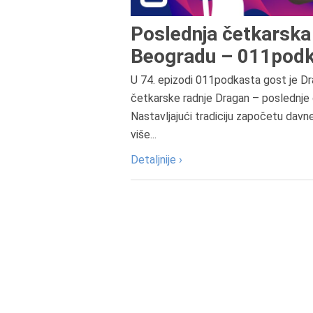
Poslednja četkarska 
Beogradu – 011podk
U 74. epizodi 011podkasta gost je Dr
četkarske radnje Dragan – poslednje 
Nastavljajući tradiciju započetu davn
više...
Detaljnije ›