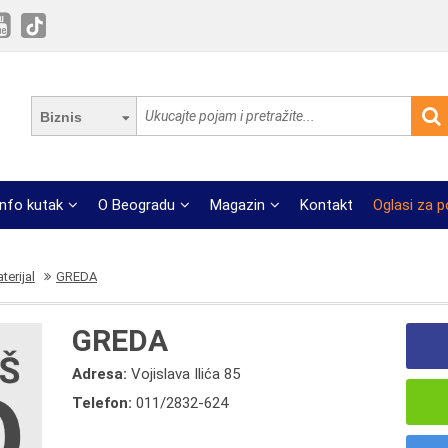
Biznis
Info kutak
O Beogradu
Magazin
Kontakt
Oglasi za 
terijal
GREDA
GREDA
Adresa:
Vojislava Ilića 85
Telefon:
011/2832-624