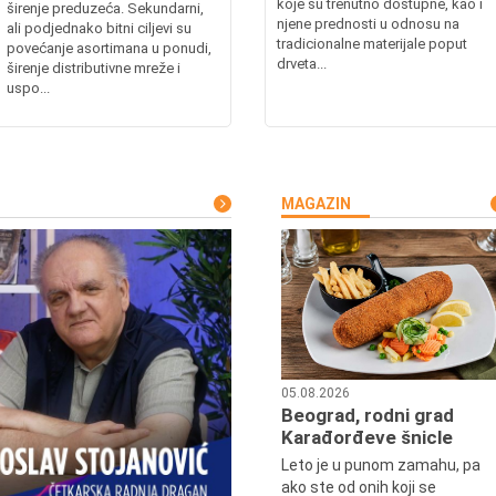
koje su trenutno dostupne, kao i
širenje preduzeća. Sekundarni,
njene prednosti u odnosu na
ali podjednako bitni ciljevi su
tradicionalne materijale poput
povećanje asortimana u ponudi,
drveta...
širenje distributivne mreže i
uspo...
MAGAZIN
05.08.2026
Beograd, rodni grad
Karađorđeve šnicle
Leto je u punom zamahu, pa
ako ste od onih koji se