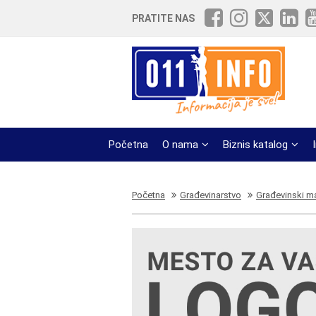
PRATITE NAS
Početna
O nama
Biznis katalog
Početna
Građevinarstvo
Građevinski ma