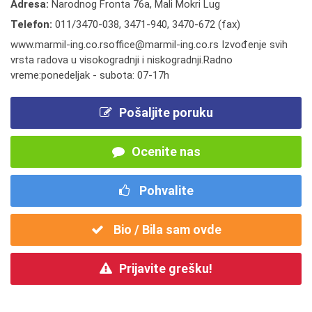
Adresa:
Narodnog Fronta 76a, Mali Mokri Lug
Telefon:
011/3470-038
,
3471-940
,
3470-672 (fax)
www.marmil-ing.co.rsoffice@marmil-ing.co.rs Izvođenje svih
vrsta radova u visokogradnji i niskogradnji.Radno
vreme:ponedeljak - subota: 07-17h
Pošaljite poruku
Ocenite nas
Pohvalite
Bio / Bila sam ovde
Prijavite grešku!