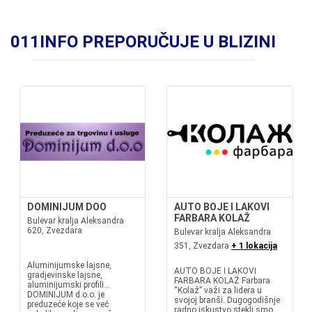
011INFO PREPORUČUJE U BLIZINI
DOMINIJUM DOO
AUTO BOJE I LAKOVI
FARBARA KOLAŽ
Bulevar kralja Aleksandra
620, Zvezdara
Bulevar kralja Aleksandra
351, Zvezdara
+ 1 lokacija
Aluminijumske lajsne,
AUTO BOJE I LAKOVI
gradjevinske lajsne,
FARBARA KOLAŽ Farbara
aluminijumski profili...
“Kolaž” važi za lidera u
DOMINIJUM d.o.o. je
svojoj branši. Dugogodišnje
preduzeće koje se već
radno iskustvo stekli smo