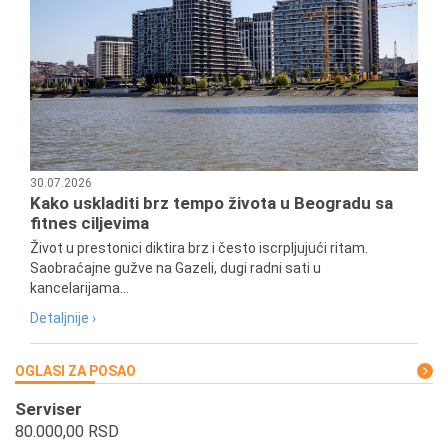
30.07.2026
Kako uskladiti brz tempo života u Beogradu sa
fitnes ciljevima
Život u prestonici diktira brz i često iscrpljujući ritam.
Saobraćajne gužve na Gazeli, dugi radni sati u
kancelarijama...
Detaljnije ›
OGLASI ZA POSAO
Serviser
80.000,00 RSD