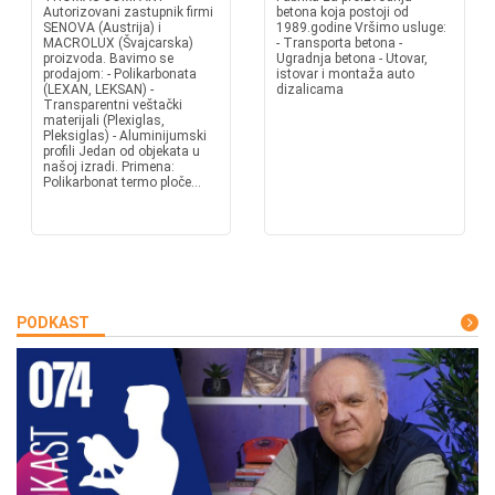
Autorizovani zastupnik firmi
betona koja postoji od
SENOVA (Austrija) i
1989.godine Vršimo usluge:
MACROLUX (Švajcarska)
- Transporta betona -
proizvoda. Bavimo se
Ugradnja betona - Utovar,
prodajom: - Polikarbonata
istovar i montaža auto
(LEXAN, LEKSAN) -
dizalicama
Transparentni veštački
materijali (Plexiglas,
Pleksiglas) - Aluminijumski
profili Jedan od objekata u
našoj izradi. Primena:
Polikarbonat termo ploče...
PODKAST