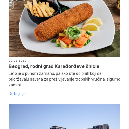
05.08.2026
Beograd, rodni grad Karađorđeve šnicle
Leto je u punom zamahu, pa ako ste od onih koji se
pridržavaju saveta za preživljavanje tropskih vrućina, sigurno
vam ni...
Detaljnije ›