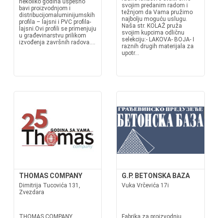
nekoliko godina uspešno
svojim predanim radom i
bavi proizvodnjom i
težnjom da Vama pružimo
distribucijomaluminijumskih
najbolju moguću uslugu.
profila – lajsni i PVC profila-
Naša str. KOLAŽ pruža
lajsni.Ovi profili se primenjuju
svojim kupcima odličnu
u građevinarstvu prilikom
selekciju:- LAKOVA- BOJA- I
izvođenja završnih radova....
raznih drugih materijala za
upotr...
THOMAS COMPANY
G.P. BETONSKA BAZA
Dimitrija Tucovića 131,
Vuka Vrčevića 17i
Zvezdara
THOMAS COMPANY
Fabrika za proizvodnju