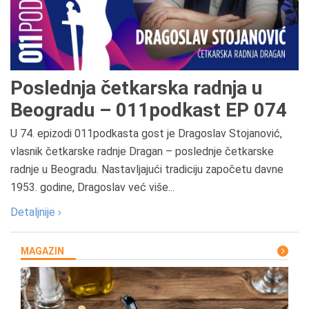
Poslednja četkarska radnja u
Beogradu – 011podkast EP 074
U 74. epizodi 011podkasta gost je Dragoslav Stojanović,
vlasnik četkarske radnje Dragan – poslednje četkarske
radnje u Beogradu. Nastavljajući tradiciju započetu davne
1953. godine, Dragoslav već više...
Detaljnije ›
MAGAZIN