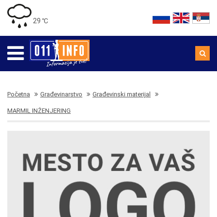
29 ℃
Početna
Građevinarstvo
Građevinski materijal
MARMIL INŽENJERING