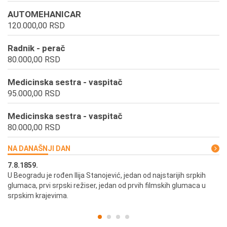
AUTOMEHANICAR
120.000,00 RSD
Radnik - perač
80.000,00 RSD
Medicinska sestra - vaspitač
95.000,00 RSD
Medicinska sestra - vaspitač
80.000,00 RSD
NA DANAŠNJI DAN
7.8.1859.
7.
U Beogradu je rođen Ilija Stanojević, jedan od najstarijih srpkih
U 
glumaca, prvi srpski režiser, jedan od prvih filmskih glumaca u
re
srpskim krajevima.