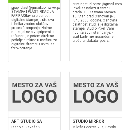
printingstudiopixel@gmail.comwww.s
ppapirplast@gmail.comwww.papirplast.rsDIGITALNA
Pixeli se nalazi u centru
ŠTAMPA I PLASTIFIKACIJA
grada u ul. Stevana Sremca
PAPIRA!Glavna prednost
13, Stari grad.Osnovan je u
digitalne štampe je što ova
junu 2003. godine. Osnovna
tehnika znatno olakšava
delatnost studija je digitalna
proces štampanja. Naime,
štampa. Studio Pixeli Vam
materijal se prvo pripremi u
nudi izradu i štampanje: -
računaru, a potom direktno
vizit karti- memoranduma-
pošalje direktno u mašinu za
brošura- plakata- poziv...
digitalnu štampu i izvrsi se
fotokopiranje....
ART STUDIO SA
STUDIO MIRROR
Stanoja Glavaša 9
Miloša Pocerca 23a, Savski