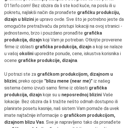
011info.com! Bez obzira da li ste kod kuće, na poslu ili u
pokretu, najlakši način da pronađete
grafičku produkciju,
dizajn u blizini
je upravo ovde. Sve što je potrebno jeste da
omogućite pretraživaču da pristupi lokaciji na ovoj stranici -
jednostavno, brzo i pouzdano pronađite
grafička
produkcija, dizajn
koji Vam je potreban. Otkrijte proverene
firme iz oblasti
grafička produkcija, dizajn
a koji se nalaze
u vašoj
okolini
uporedite ponude, cene, iskustva korisnika i
ocene
grafičke produkcije, dizajna
.
U potrazi ste za
grafičkom produkcijom, dizajnom u
blizini
, preko opcije
"blizu mene (near me)"
iz našeg
sistema ćemo izvući samo firme iz oblasti
grafička
produkcija, dizajn
koje su u
neposrednoj blizini
Vaše
lokacije. Bez obzira da li tražite nešto odmah dostupno ili
planirate posetu kasnije, naš sistem Vam pomaže da uvek
imate najtačnije informacije o
grafičkom produkcijom,
dizajnom blizu Vas
. Sve je napravljeno tako da pronađete