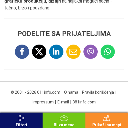
grafičku produkciju, dizajn
na najlakši mogući način -
tačno, brzo i pouzdano.
PODELITE SA PRIJATELJIMA
© 2001 - 2026 011info.com
O nama
Pravila korišćenja
Impressum
E-mail
381info.com
Filteri
Blizu mene
Prikaži na mapi