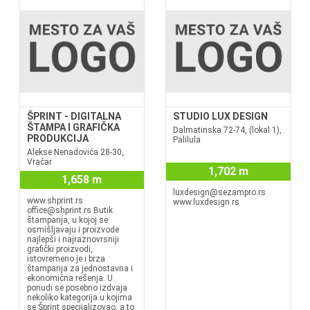
ŠPRINT - DIGITALNA
STUDIO LUX DESIGN
ŠTAMPA I GRAFIČKA
Dalmatinska 72-74, (lokal 1),
PRODUKCIJA
Palilula
Alekse Nenadovića 28-30,
Vračar
1,702 m
1,658 m
luxdesign@sezampro.rs
www.shprint.rs
www.luxdesign.rs
office@shprint.rs Butik
štamparija, u kojoj se
osmišljavaju i proizvode
najlepši i najraznovrsniji
grafički proizvodi,
istovremeno je i brza
štamparija za jednostavna i
ekonomična rešenja. U
ponudi se posebno izdvaja
nekoliko kategorija u kojima
se Šprint specijalizovao, a to