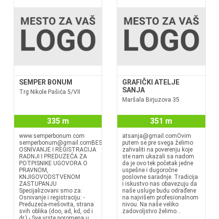
SEMPER BONUM
GRAFIČKI ATELJE
SANJA
Trg Nikole Pašića 5/VII
Maršala Birjuzova 35
335 m
351 m
www.semperbonum.com
atsanja@gmail.comOvim
semperbonum@gmail.comBESPLATNO
putem se pre svega želimo
OSNIVANJE I REGISTRACIJA
zahvaliti na poverenju koje
RADNJI I PREDUZEĆA ZA
ste nam ukazali sa nadom
POTPISNIKE UGOVORA O
da je ovo tek početak jedne
PRAVNOM,
uspešne i dugoročne
KNJIGOVODSTVENOM
poslovne saradnje. Tradicija
ZASTUPANJU
i iskustvo nas obavezuju da
Specijalizovani smo za:
naše usluge budu odrađene
Osnivanje i registraciju: -
na najvišem profesionalnom
Preduzeća-mešovita, strana
nivou. Na naše veliko
svih oblika (doo, ad, kd, od i
zadovoljstvo želimo...
dr.) - Sve vrste poromena u