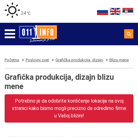
24 ℃
Početna
Poslovni svet
Grafička produkcija, dizajn
Blizu mene
Grafička produkcija, dizajn blizu
mene
Potrebno je da odobrite korišćenje lokacije na ovoj
stranici kako bismo mogli precizno da odredimo firme
u Vašoj blizini!