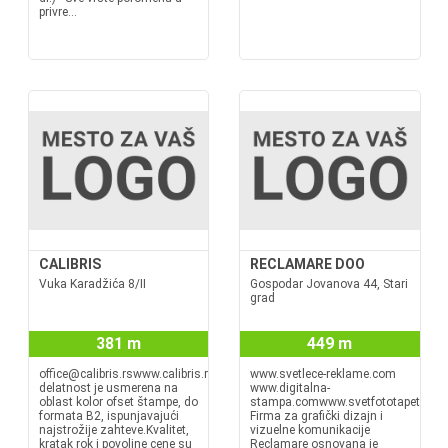
privre...
CALIBRIS
RECLAMARE DOO
Vuka Karadžića 8/II
Gospodar Jovanova 44, Stari
grad
381 m
449 m
office@calibris.rswww.calibris.rsNaša
www.svetlece-reklame.com
delatnost je usmerena na
www.digitalna-
oblast kolor ofset štampe, do
stampa.comwww.svetfototapeta.co
formata B2, ispunjavajući
Firma za grafički dizajn i
najstrožije zahteve.Kvalitet,
vizuelne komunikacije
kratak rok i povoljne cene su
Reclamare osnovana je