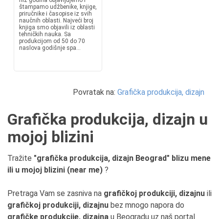
niz godina objavljujemo i
štampamo udžbenike, knjige,
priručnike i časopise iz svih
naučnih oblasti. Najveći broj
knjiga smo objavili iz oblasti
tehničkih nauka. Sa
produkcijom od 50 do 70
naslova godišnje spa...
Povratak na:
Grafička produkcija, dizajn
Grafička produkcija, dizajn u
mojoj blizini
Tražite
"grafička produkcija, dizajn Beograd" blizu mene
ili u mojoj blizini (near me)
?
Pretraga Vam se zasniva na
grafičkoj produkciji, dizajnu
ili
grafičkoj produkciji, dizajnu
bez mnogo napora do
grafičke produkcije, dizajna
u Beogradu uz naš portal