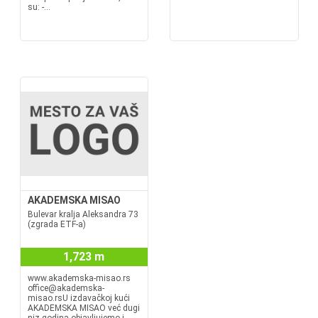
su: -...
AKADEMSKA MISAO
Bulevar kralja Aleksandra 73
(zgrada ETF-a)
1,723 m
www.akademska-misao.rs
office@akademska-
misao.rsU izdavačkoj kući
AKADEMSKA MISAO već dugi