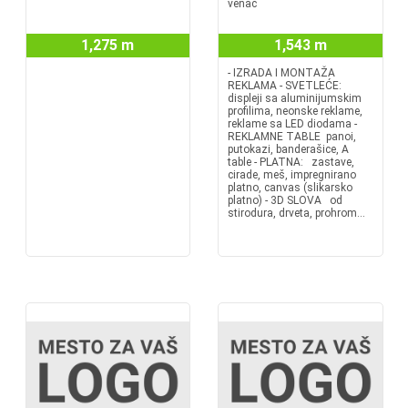
venac
1,275 m
1,543 m
- IZRADA I MONTAŽA
REKLAMA - SVETLEĆE:
displeji sa aluminijumskim
profilima, neonske reklame,
reklame sa LED diodama -
REKLAMNE TABLE panoi,
putokazi, banderašice, A
table - PLATNA: zastave,
cirade, meš, impregnirano
platno, canvas (slikarsko
platno) - 3D SLOVA od
stirodura, drveta, prohrom...