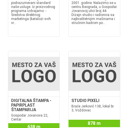
podrazumevani standard
2001. godine. Nalazimo se u
naše usluge. Iz proizvodnog
centru Beograda, u Gospodar
programa izdvajamo: -
Jovanovoj ulici broj 44.
Sredstva direktnog
Dizajn studio i radionica sa
marketinga (katalozi svih
najkvalitetnijim mašinama i
vr...
stručnim kadrom po...
DIGITALNA ŠTAMPA -
STUDIO PIXELI
PAPIRPLAST
Braće Jerković 138, lokal br.
ŠTAMPARIJA
3, Voždovac
Gospodar Jovanova 22,
Centar
878 m
638 m