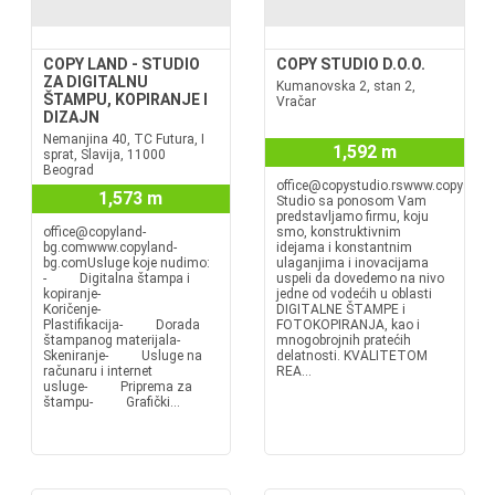
COPY LAND - STUDIO
COPY STUDIO D.O.O.
ZA DIGITALNU
Kumanovska 2, stan 2,
ŠTAMPU, KOPIRANJE I
Vračar
DIZAJN
Nemanjina 40, TC Futura, I
1,592 m
sprat, Slavija, 11000
Beograd
office@copystudio.rswww.copystudi
1,573 m
Studio sa ponosom Vam
predstavljamo firmu, koju
office@copyland-
smo, konstruktivnim
bg.comwww.copyland-
idejama i konstantnim
bg.comUsluge koje nudimo:
ulaganjima i inovacijama
- Digitalna štampa i
uspeli da dovedemo na nivo
kopiranje-
jedne od vodećih u oblasti
Koričenje-
DIGITALNE ŠTAMPE i
Plastifikacija- Dorada
FOTOKOPIRANJA, kao i
štampanog materijala-
mnogobrojnih pratećih
Skeniranje- Usluge na
delatnosti. KVALITETOM
računaru i internet
REA...
usluge- Priprema za
štampu- Grafički...