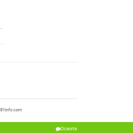
..
381info.com
Ocenite