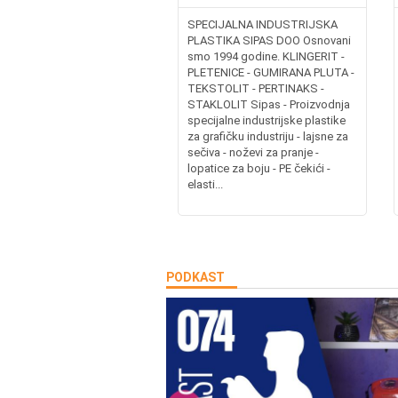
SPECIJALNA INDUSTRIJSKA
PLASTIKA SIPAS DOO Osnovani
smo 1994 godine. KLINGERIT -
PLETENICE - GUMIRANA PLUTA -
TEKSTOLIT - PERTINAKS -
STAKLOLIT Sipas - Proizvodnja
specijalne industrijske plastike
za grafičku industriju - lajsne za
sečiva - noževi za pranje -
lopatice za boju - PE čekići -
elasti...
PODKAST