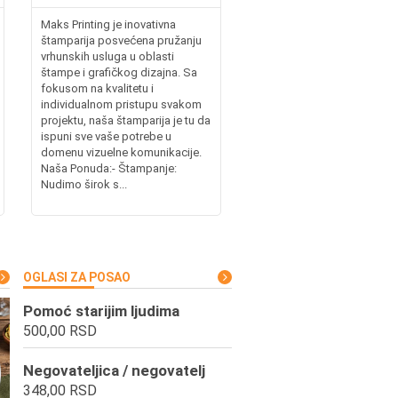
Maks Printing je inovativna
štamparija posvećena pružanju
vrhunskih usluga u oblasti
štampe i grafičkog dizajna. Sa
fokusom na kvalitetu i
individualnom pristupu svakom
projektu, naša štamparija je tu da
ispuni sve vaše potrebe u
domenu vizuelne komunikacije.
Naša Ponuda:- Štampanje:
Nudimo širok s...
OGLASI ZA POSAO
Pomoć starijim ljudima
500,00 RSD
Negovateljica / negovatelj
348,00 RSD