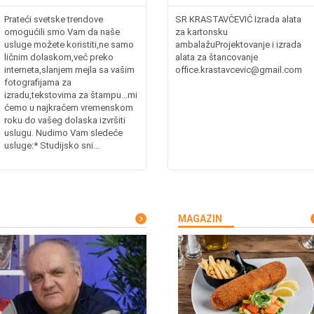
Prateći svetske trendove
SR KRASTAVČEVIĆ Izrada alata
omogućili smo Vam da naše
za kartonsku
usluge možete koristiti,ne samo
ambalažuProjektovanje i izrada
ličnim dolaskom,već preko
alata za štancovanje
interneta,slanjem mejla sa vašim
office.krastavcevic@gmail.com
fotografijama za
izradu,tekstovima za štampu...mi
ćemo u najkraćem vremenskom
roku do vašeg dolaska izvršiti
uslugu. Nudimo Vam sledeće
usluge:* Studijsko sni...
MAGAZIN