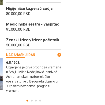
Higijeničarka,perač sudja
80.000,00 RSD
Medicinska sestra - vaspitač
95.000,00 RSD
,
Ženski frizer/frizer početnik
50.000,00 RSD
NA DANAŠNJI DAN
6.8.1902.
6.8.2004.
Objavljena je prva prognoza vremena
Odigrana je košarkaška prijat
ik
u Srbiji - Milan Nedeljković, osnivač
utakmica između SCG i SAD 
e.
Astronomske i meteorološke
Beogradskoj Areni.
opservatorije u Beogradu objavio u
"Srpskim novinama" prognozu
vremena.