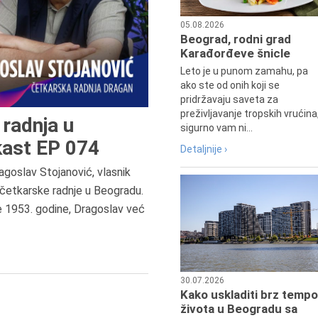
05.08.2026
Beograd, rodni grad
Karađorđeve šnicle
Leto je u punom zamahu, pa
ako ste od onih koji se
pridržavaju saveta za
preživljavanje tropskih vrućina
radnja u
sigurno vam ni...
ast EP 074
Detaljnije ›
agoslav Stojanović, vlasnik
6.8.2013.
četkarske radnje u Beogradu.
Preminula je Zorka Boljanović,
e 1953. godine, Dragoslav već
vazduhoplovni inženjer, predsedn
Udruženja žena pilota Jugoslavij
30.07.2026
Kako uskladiti brz tempo
života u Beogradu sa