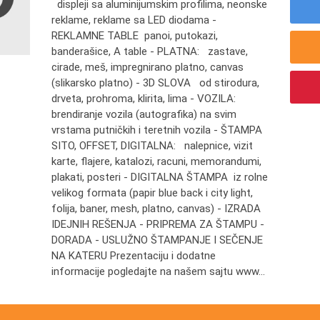
displeji sa aluminijumskim profilima, neonske
reklame, reklame sa LED diodama -
REKLAMNE TABLE panoi, putokazi,
banderašice, A table - PLATNA: zastave,
cirade, meš, impregnirano platno, canvas
(slikarsko platno) - 3D SLOVA od stirodura,
drveta, prohroma, klirita, lima - VOZILA:
brendiranje vozila (autografika) na svim
vrstama putničkih i teretnih vozila - ŠTAMPA
SITO, OFFSET, DIGITALNA: nalepnice, vizit
karte, flajere, katalozi, racuni, memorandumi,
plakati, posteri - DIGITALNA ŠTAMPA iz rolne
velikog formata (papir blue back i city light,
folija, baner, mesh, platno, canvas) - IZRADA
IDEJNIH REŠENJA - PRIPREMA ZA ŠTAMPU -
DORADA - USLUŽNO ŠTAMPANJE I SEČENJE
NA KATERU Prezentaciju i dodatne
informacije pogledajte na našem sajtu www...