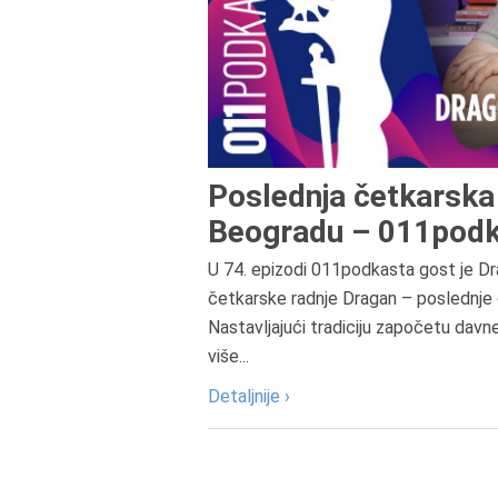
Poslednja četkarska 
Beogradu – 011podk
U 74. epizodi 011podkasta gost je Dr
četkarske radnje Dragan – poslednje 
Nastavljajući tradiciju započetu davn
više...
Detaljnije ›