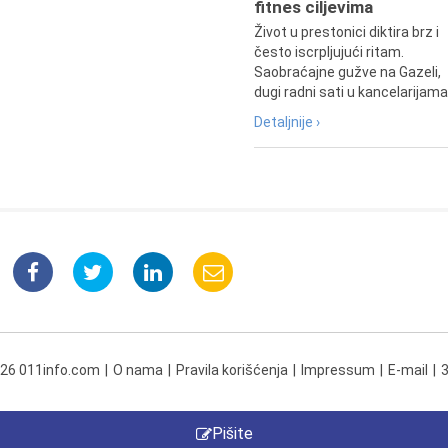
fitnes ciljevima
Život u prestonici diktira brz i
često iscrpljujući ritam.
Saobraćajne gužve na Gazeli,
dugi radni sati u kancelarijama.
Detaljnije ›
026 011info.com
O nama
Pravila korišćenja
Impressum
E-mail
Pišite