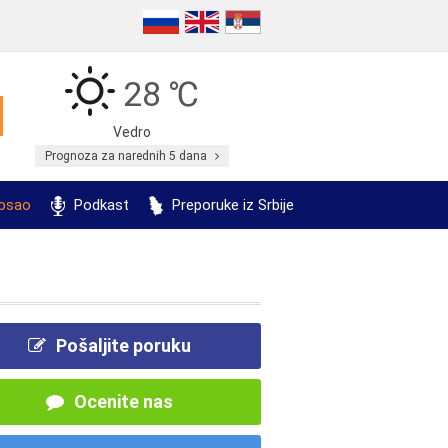
28 ℃
Vedro
Prognoza za narednih 5 dana
posao
Podkast
Preporuke iz Srbije
Pošaljite poruku
Ocenite nas