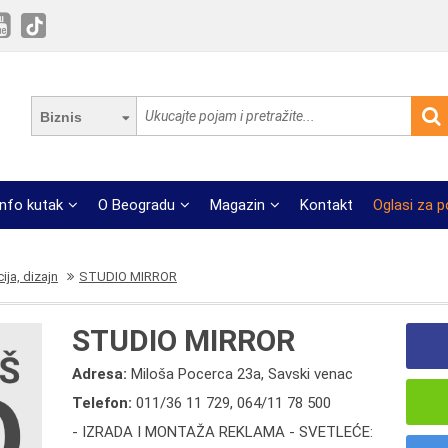
Biznis
Info kutak
O Beogradu
Magazin
Kontakt
Oglasi za 
ija, dizajn
STUDIO MIRROR
STUDIO MIRROR
Adresa:
Miloša Pocerca 23a, Savski venac
Telefon:
011/36 11 729
,
064/11 78 500
- IZRADA I MONTAŽA REKLAMA - SVETLEĆE: