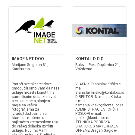
IMAGE NET DOO
KONTAL D.O.O.
Marijane Gregoran 81,
Bulevar Peka Dapčevića 21,
Karaburma
Voždovac
Prateći svetske trendove
VLASNIK: Stanislav Kriško e-
omogućili smo Vam da naše
mail:
usluge možete koristiti,ne
stanislav.krisko@kontal.co.rs
samo ličnim dolaskom,već
DIREKTOR: Nemanja Kriško
preko interneta,slanjem
e-mail:
mejla sa vašim
nemanja.krisko@kontal.co.rs
fotografijama za
ADMINISTRACIJA I OPŠTI
izradu,tekstovima za
POSLOVI e-mail:
štampu...mi ćemo u
grafika@kontal.co.rs
najkraćem vremenskom roku
TEHNIĆKA PODRŠKA
do vašeg dolaska izvršiti
GRAFIČKOG MATERIJALA I
uslugu. Nudimo Vam
OPREME Dragan Gagić e-
sledeće usluge:* Studijsko
mail: