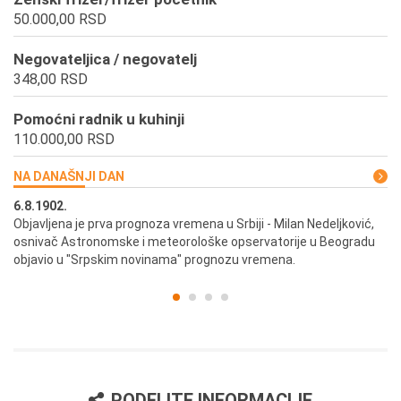
50.000,00 RSD
Negovateljica / negovatelj
348,00 RSD
Pomoćni radnik u kuhinji
110.000,00 RSD
NA DANAŠNJI DAN
6.8.1902.
6.
ik
Objavljena je prva prognoza vremena u Srbiji - Milan Nedeljković,
Od
osnivač Astronomske i meteorološke opservatorije u Beogradu
Be
objavio u "Srpskim novinama" prognozu vremena.
PODELITE INFORMACIJE