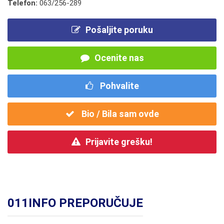
Telefon:
063/256-289
Pošaljite poruku
Ocenite nas
Pohvalite
Bio / Bila sam ovde
Prijavite grešku!
011INFO PREPORUČUJE