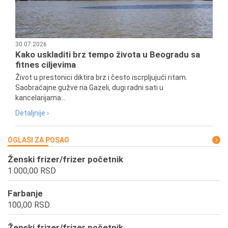
30.07.2026
Kako uskladiti brz tempo života u Beogradu sa
fitnes ciljevima
Život u prestonici diktira brz i često iscrpljujući ritam.
Saobraćajne gužve na Gazeli, dugi radni sati u
kancelarijama...
Detaljnije ›
OGLASI ZA POSAO
Ženski frizer/frizer početnik
1.000,00 RSD
Farbanje
100,00 RSD
Ženski frizer/frizer početnik