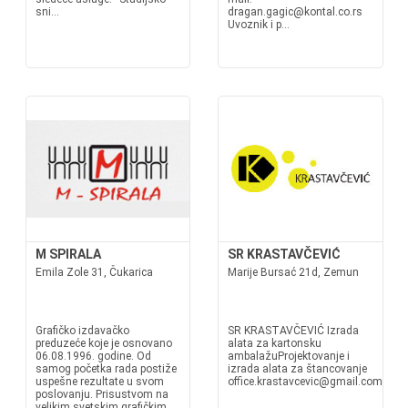
sni...
dragan.gagic@kontal.co.rs
Uvoznik i p...
M SPIRALA
SR KRASTAVČEVIĆ
Emila Zole 31, Čukarica
Marije Bursać 21d, Zemun
Grafičko izdavačko
SR KRASTAVČEVIĆ Izrada
preduzeće koje je osnovano
alata za kartonsku
06.08.1996. godine. Od
ambalažuProjektovanje i
samog početka rada postiže
izrada alata za štancovanje
uspešne rezultate u svom
office.krastavcevic@gmail.com
poslovanju. Prisustvom na
velikim svetskim grafičkim