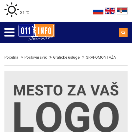
31 ℃
Početna
Poslovni svet
Grafičke usluge
GRAFOMONTAŽA