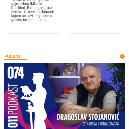
sajmovima (Milano,
Diseldorf, Birmingem) prati
svetske tokove u delatnosti
kojom se bavi. Iz godine u
godinu investira u mo...
PODKAST