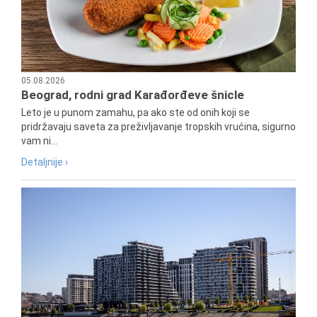
05.08.2026
Beograd, rodni grad Karađorđeve šnicle
Leto je u punom zamahu, pa ako ste od onih koji se
pridržavaju saveta za preživljavanje tropskih vrućina, sigurno
vam ni...
Detaljnije ›