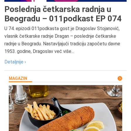
Poslednja četkarska radnja u
Beogradu – 011podkast EP 074
U 74. epizodi 011podkasta gost je Dragoslav Stojanović,
vlasnik četkarske radnje Dragan – poslednje četkarske
radnje u Beogradu. Nastavljajući tradiciju započetu davne
1953. godine, Dragoslav već više...
Detaljnije ›
MAGAZIN