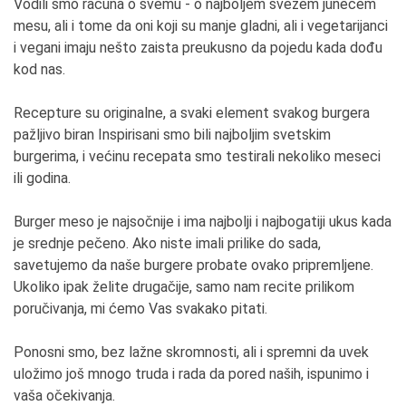
Vodili smo računa o svemu - o najboljem svežem junećem
mesu, ali i tome da oni koji su manje gladni, ali i vegetarijanci
i vegani imaju nešto zaista preukusno da pojedu kada dođu
kod nas.
Recepture su originalne, a svaki element svakog burgera
pažljivo biran Inspirisani smo bili najboljim svetskim
burgerima, i većinu recepata smo testirali nekoliko meseci
ili godina.
Burger meso je najsočnije i ima najbolji i najbogatiji ukus kada
je srednje pečeno. Ako niste imali prilike do sada,
savetujemo da naše burgere probate ovako pripremljene.
Ukoliko ipak želite drugačije, samo nam recite prilikom
poručivanja, mi ćemo Vas svakako pitati.
Ponosni smo, bez lažne skromnosti, ali i spremni da uvek
uložimo još mnogo truda i rada da pored naših, ispunimo i
vaša očekivanja.