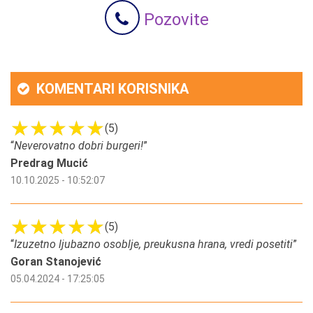
Pozovite
KOMENTARI KORISNIKA
(5)
“
Neverovatno dobri burgeri!
”
Predrag Mucić
10.10.2025 - 10:52:07
(5)
“
Izuzetno ljubazno osoblje, preukusna hrana, vredi posetiti
”
Goran Stanojević
05.04.2024 - 17:25:05