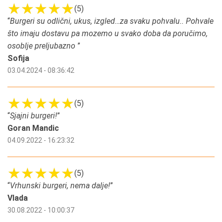
(5)
“
Burgeri su odlični, ukus, izgled…za svaku pohvalu.. Pohvale
što imaju dostavu pa mozemo u svako doba da poručimo,
osoblje preljubazno
”
Sofija
03.04.2024 - 08:36:42
(5)
“
Sjajni burgeri!
”
Goran Mandic
04.09.2022 - 16:23:32
(5)
“
Vrhunski burgeri, nema dalje!
”
Vlada
30.08.2022 - 10:00:37