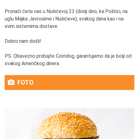
Pronaći ćete nas u Nušićevoj 23 (donji deo, ka Politici, na
uglu Majke Jevrosime i Nušićeve), svakog dana kao i na
svim sistemima dostave.
Dobro nam došli!
P.S. Obavezno probajte Corndog, garantujemo da je bolji od
svakog Američkog dinera.
FOTO