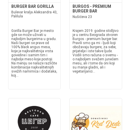
BURGER BAR GORILLA
BURGOS - PREMIUM
BURGER BAR
Bulevar kralja Aleksandra 43,
Palilula
Nušićeva 23
Gorilla Burger Bar je mesto
Krajem 2019. godine stidljivo
gde se može uživati u
je u centru Beograda otvoren
najboljim burgerima u gradu.
Burgos - premium burger bar.
Naši burgeri se prave od
Pravili smo ga mi - ljudi koji
100% black angus mesa,
obožavaju burgere, za sebe,
koje je najkvalitetnija vrsta
prijatelje i iste takve ljude.
govedine i samim tim i
Vodili smo računa o svemu -
najbolje meso koje postoji.
o najboljem svežem junećem
Na meniju se nalaze različite
mesu, ali i tome da oni koji
kombinacije najkvalitetnijih
su manje gladni, ali i
svežih namirnica i dodataka,
vegetarijanci...
koj...