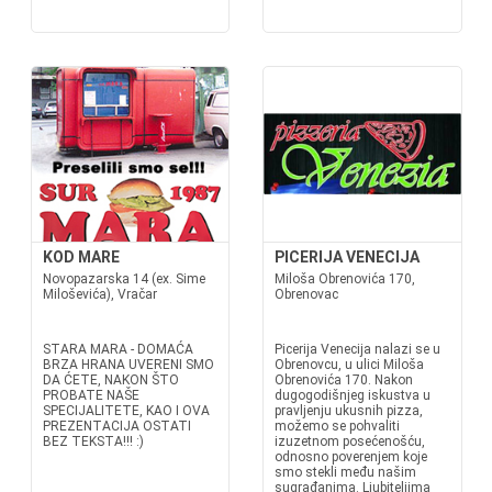
KOD MARE
PICERIJA VENECIJA
Novopazarska 14 (ex. Sime
Miloša Obrenovića 170,
Miloševića), Vračar
Obrenovac
STARA MARA - DOMAĆA
Picerija Venecija nalazi se u
BRZA HRANA UVERENI SMO
Obrenovcu, u ulici Miloša
DA ĆETE, NAKON ŠTO
Obrenovića 170. Nakon
PROBATE NAŠE
dugogodišnjeg iskustva u
SPECIJALITETE, KAO I OVA
pravljenju ukusnih pizza,
PREZENTACIJA OSTATI
možemo se pohvaliti
BEZ TEKSTA!!! :)
izuzetnom posećenošću,
odnosno poverenjem koje
smo stekli među našim
sugrađanima. Ljubiteljima