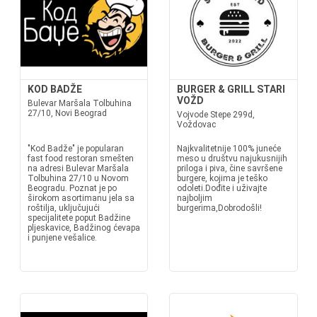
KOD BADŽE
BURGER & GRILL STARI
VOŽD
Bulevar Maršala Tolbuhina
27/10, Novi Beograd
Vojvode Stepe 299d,
Voždovac
"Kod Badže" je popularan
Najkvalitetnije 100% juneće
fast food restoran smešten
meso u društvu najukusnijih
na adresi Bulevar Maršala
priloga i piva, čine savršene
Tolbuhina 27/10 u Novom
burgere, kojima je teško
Beogradu. Poznat je po
odoleti.Dođite i uživajte
širokom asortimanu jela sa
najboljim
roštilja, uključujući
burgerima,Dobrodošli!
specijalitete poput Badžine
pljeskavice, Badžinog ćevapa
i punjene vešalice.