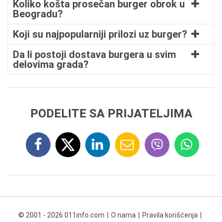
Koliko košta prosečan burger obrok u
Beogradu?
Koji su najpopularniji prilozi uz burger?
Da li postoji dostava burgera u svim
delovima grada?
PODELITE SA PRIJATELJIMA
© 2001 - 2026 011info.com
O nama
Pravila korišćenja