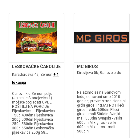
LESKOVAČKE ČAROLIJE
MC GIROS
Kirovljeva 5b, Banovo brdo
Karađorđeva 4a, Zemun
+ 1
lokacija
Nalazimo se na Banovom
Cenovnik u Zemun polju
brdu, osnovani smo 2010.
(Jeremije Stanojevića 1)
godine, pravimo tradicionalni
možete pogledati OVDE
grčki giros. PRIJATNO Pileći
ROŠTILJ NA PORCIJE
giros - veliki 600din Pileći
Pljeskavice: Pljeskavica
giros - mali 500din Svinjki -
150g 430din Pljeskavica
mali 500din Svinjski - veliki
200g 500din Pljeskavica
600din Mix giros - veliki
250g 580din Pljeskavica
600din Mix giros - mali
300g 650din Leskovačka
500din...
pljeskavica 250g 58...