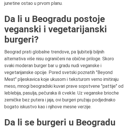
junetine ostao u prvom planu.
Da li u Beogradu postoje
veganski i vegetarijanski
burgeri?
Beograd prati globalne trendove, pa ljubitelji biljnih
alternativa više nisu ograničeni na obične priloge. Skoro
svaki moderan burger bar u gradu nudi veganske i
vegetarijanske opcije. Pored svetski poznatih "Beyond
Meat" pljeskavica koje ukusom i teksturom verno imitiraju
meso, mnogi beogradski kuvari prave sopstvene "pattije" od
leblebija, pasulja, pečuraka ili cvekle. Uz veganske brioche
zemičke bez putera i jaja, ovi burgeri pružaju podjednako
bogato iskustvo kao i njihove mesne verzije.
Da li se burgeri u Beogradu