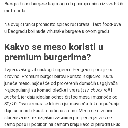
Beograd nudi burgere koji mogu da pariraju onima iz svetskih
metropola.
Na ovoj stranici pronađite spisak restorana i fast food-ova
u Beogradu koji nude vrhunske burgere u ovom gradu.
Kakvo se meso koristi u
premium burgerima?
Tajna svakog vrhunskog burgera u Beogradu počinje od
sirovine. Premium burger barovi koriste isključivo 100%
juneće meso, najčešće od proverenih domaćih uzgajivača.
Najpopularniji su komadi plećke i vrata (tzv.
chuck roll
i
brisket
), jer daju idealan odnos čistog mesa i masnoće od
80/20. Ova razmera je ključna jer masnoća tokom pečenja
daje sočnost i karakterističnu aromu. Meso se u većini
slučajeva ne tretira jakim začinima pre pečenja, već se
samo posoli i pobiberi na samom kraju kako bi prirodni ukus