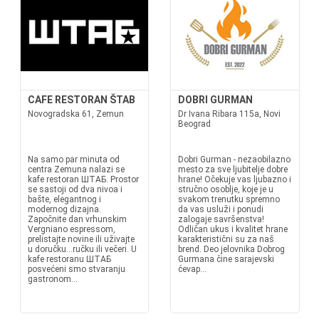
CAFE RESTORAN ŠTAB
DOBRI GURMAN
Novogradska 61, Zemun
Dr Ivana Ribara 115a, Novi
Beograd
Na samo par minuta od
Dobri Gurman - nezaobilazno
centra Zemuna nalazi se
mesto za sve ljubitelje dobre
kafe restoran ШТАБ. Prostor
hrane! Očekuje vas ljubazno i
se sastoji od dva nivoa i
stručno osoblje, koje je u
bašte, elegantnog i
svakom trenutku spremno
modernog dizajna.
da vas usluži i ponudi
Započnite dan vrhunskim
zalogaje savršenstva!
Vergniano espressom,
Odličan ukus i kvalitet hrane
prelistajte novine ili uživajte
karakteristični su za naš
u doručku…ručku ili večeri. U
brend. Deo jelovnika Dobrog
kafe restoranu ШТАБ
Gurmana čine sarajevski
posvećeni smo stvaranju
ćevap...
gastronom...