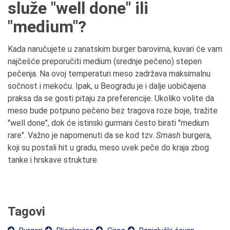
služe "well done" ili
"medium"?
Kada naručujete u zanatskim burger barovima, kuvari će vam
najčešće preporučiti medium (srednje pečeno) stepen
pečenja. Na ovoj temperaturi meso zadržava maksimalnu
sočnost i mekoću. Ipak, u Beogradu je i dalje uobičajena
praksa da se gosti pitaju za preferencije. Ukoliko volite da
meso bude potpuno pečeno bez tragova roze boje, tražite
"well done", dok će istinski gurmani često birati "medium
rare". Važno je napomenuti da se kod tzv.
Smash
burgera,
koji su postali hit u gradu, meso uvek peče do kraja zbog
tanke i hrskave strukture.
Tagovi