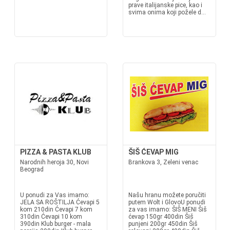
prave italijanske pice, kao i
svima onima koji požele d...
PIZZA & PASTA KLUB
ŠIŠ ĆEVAP MIG
Narodnih heroja 30, Novi
Brankova 3, Zeleni venac
Beograd
U ponudi za Vas imamo:
Našu hranu možete poručiti
JELA SA ROŠTILJA Ćevapi 5
putem Wolt i GlovoU ponudi
kom 210din Ćevapi 7 kom
za vas imamo: ŠIŠ MENI Šiš
310din Ćevapi 10 kom
ćevap 150gr 400din Šiš
390din Klub burger - mala
punjeni 200gr 450din Šiš