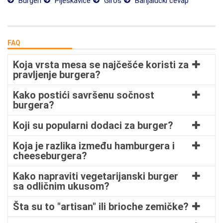
Burgeri
Pljeskavice
Giros
Banjalučki ćevap
FAQ
Koja vrsta mesa se najčešće koristi za
pravljenje burgera?
Kako postići savršenu sočnost
burgera?
Koji su popularni dodaci za burger?
Koja je razlika između hamburgera i
cheeseburgera?
Kako napraviti vegetarijanski burger
sa odličnim ukusom?
Šta su to "artisan" ili brioche zemičke?