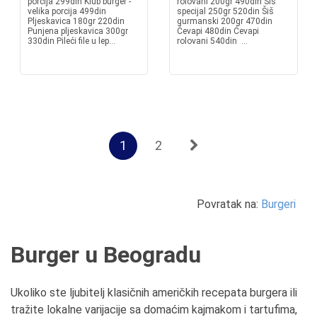
porcija 299din Klub burger -
rolovani 200gr 490din Šiš
velika porcija 499din
specijal 250gr 520din Šiš
Pljeskavica 180gr 220din
gurmanski 200gr 470din
Punjena pljeskavica 300gr
Ćevapi 480din Ćevapi
330din Pileći file u lep...
rolovani 540din ...
1
2
Povratak na:
Burgeri
Burger u Beogradu
Ukoliko ste ljubitelj klasičnih američkih recepata burgera ili
tražite lokalne varijacije sa domaćim kajmakom i tartufima,