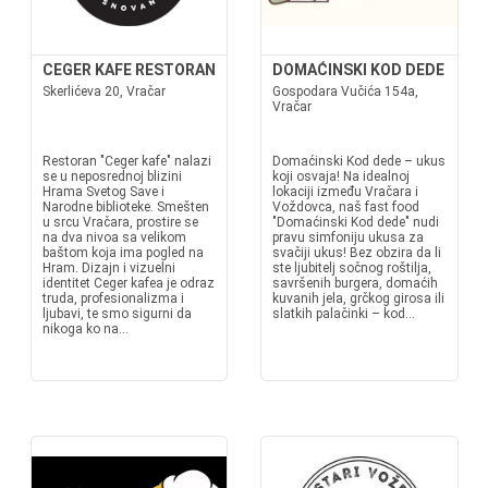
CEGER KAFE RESTORAN
DOMAĆINSKI KOD DEDE
Skerlićeva 20, Vračar
Gospodara Vučića 154a,
Vračar
Restoran "Ceger kafe" nalazi
Domaćinski Kod dede – ukus
se u neposrednoj blizini
koji osvaja! Na idealnoj
Hrama Svetog Save i
lokaciji između Vračara i
Narodne biblioteke. Smešten
Voždovca, naš fast food
u srcu Vračara, prostire se
"Domaćinski Kod dede" nudi
na dva nivoa sa velikom
pravu simfoniju ukusa za
baštom koja ima pogled na
svačiji ukus! Bez obzira da li
Hram. Dizajn i vizuelni
ste ljubitelj sočnog roštilja,
identitet Ceger kafea je odraz
savršenih burgera, domaćih
truda, profesionalizma i
kuvanih jela, grčkog girosa ili
ljubavi, te smo sigurni da
slatkih palačinki – kod...
nikoga ko na...