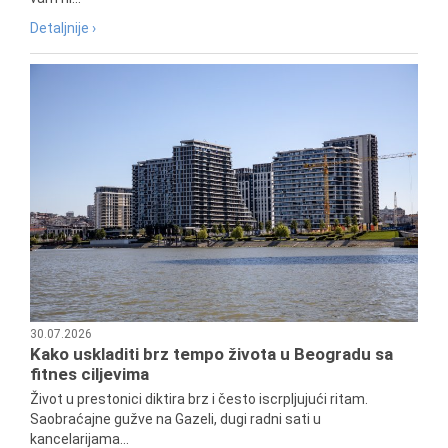
Detaljnije ›
30.07.2026
Kako uskladiti brz tempo života u Beogradu sa
fitnes ciljevima
Život u prestonici diktira brz i često iscrpljujući ritam.
Saobraćajne gužve na Gazeli, dugi radni sati u
kancelarijama...