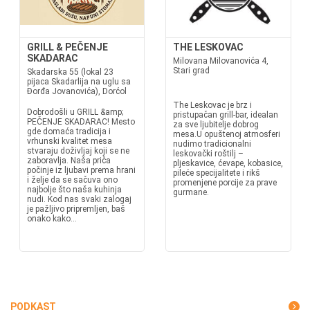
GRILL & PEČENJE
THE LESKOVAC
SKADARAC
Milovana Milovanovića 4,
Stari grad
Skadarska 55 (lokal 23
pijaca Skadarlija na uglu sa
Đorđa Jovanovića), Dorćol
The Leskovac je brz i
Dobrodošli u GRILL &amp;
pristupačan grill-bar, idealan
PEČENJE SKADARAC! Mesto
za sve ljubitelje dobrog
gde domaća tradicija i
mesa.U opuštenoj atmosferi
vrhunski kvalitet mesa
nudimo tradicionalni
stvaraju doživljaj koji se ne
leskovački roštilj –
zaboravlja. Naša priča
pljeskavice, ćevape, kobasice,
počinje iz ljubavi prema hrani
pileće specijalitete i rikš
i želje da se sačuva ono
promenjene porcije za prave
najbolje što naša kuhinja
gurmane.
nudi. Kod nas svaki zalogaj
je pažljivo pripremljen, baš
onako kako...
PODKAST