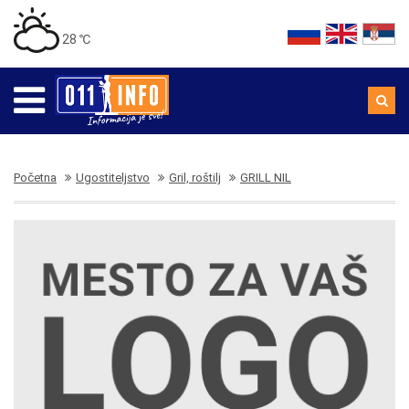
28 ℃
Početna
Ugostiteljstvo
Gril, roštilj
GRILL NIL