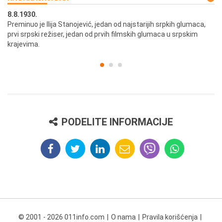
8.8.1930.
8.
Preminuo je Ilija Stanojević, jedan od najstarijih srpkih glumaca,
U 
prvi srpski režiser, jedan od prvih filmskih glumaca u srpskim
krajevima.
PODELITE INFORMACIJE
© 2001 - 2026 011info.com
O nama
Pravila korišćenja