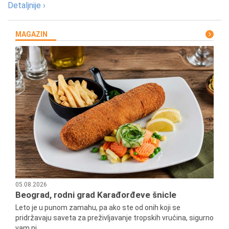
Detaljnije ›
MAGAZIN
05.08.2026
Beograd, rodni grad Karađorđeve šnicle
Leto je u punom zamahu, pa ako ste od onih koji se
pridržavaju saveta za preživljavanje tropskih vrućina, sigurno
vam ni...