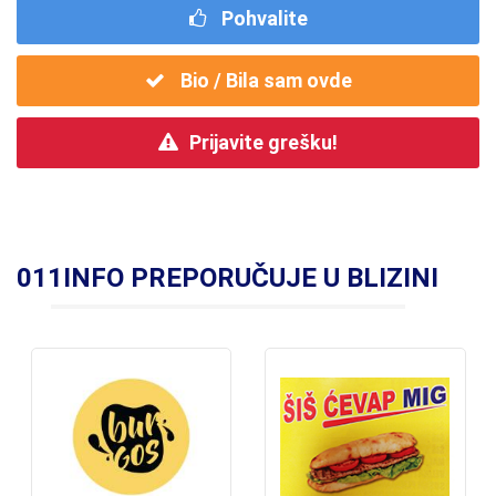
Pohvalite
Bio / Bila sam ovde
Prijavite grešku!
011INFO PREPORUČUJE U BLIZINI