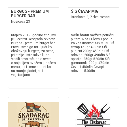
BURGOS - PREMIUM
ŠIŠ ĆEVAP MIG
BURGER BAR
Brankova 3, Zeleni venac
Nušićeva 23
Krajem 2019. godine stidljivo
Našu hranu možete poručiti
je u centru Beograda otvoren
putem Wolt i GlovoU ponudi
Burgos - premium burger bar.
za vas imamo: ŠIŠ MENI Šiš
Pravili smo ga mi - ljudi koji
ćevap 150gr 400din Šiš
obožavaju burgere, za sebe,
punjeni 200gr 450din Šiš
prijatelje i iste takve ljude.
rolovani 200gr 490din Šiš
Vodili smo računa o svemu -
specijal 250gr 520din Šiš
o najboljem svežem junećem
gurmanski 200gr 470din
mesu, ali i tome da oni koji
Ćevapi 480din Ćevapi
su manje gladni, ali i
rolovani 540din ...
vegetarijanci...