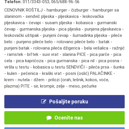
Telefon:
011/3343-053
,
065/688-96-56
CENOVNIK ROŠTILJ - hamburger - čizburger - hamburger sa
slaninom - sendvič pljeska - pljeskavica - leskovačka
pljeskavica - ćevapi - susam pljeska - kobasica - gurmanski
ćevap - gurmanska pljeska - pica pljeska - punjena pljeskavica -
leskovački uštipak - punjeni ćevap - šumadinka pljeska - pileće
belo - punjeno pileće belo - rolovano pileće belo - batak -
punjeni batak - rolovana pileća džigerica - bela vešalica - ražnjić
- ramstek - biftek - suvi vrat - slanina PICE - pica parče - pica
cela - pica kaprićoza - pica gurmanska - pica nil - pica posna -
viršla u testu - kobasica u testu SENDVIČI - pileća prsa - šunka
- kulen - pečenica - kraški vrat - posni (oslić) PALAČINKE -
krem - nutela - džem - prilozi (orah, lešnik, kokos, voće,
plazma) PITE - sir, krompir, zelje - meso, pečurke
Pošaljite poruku
Ocenite nas