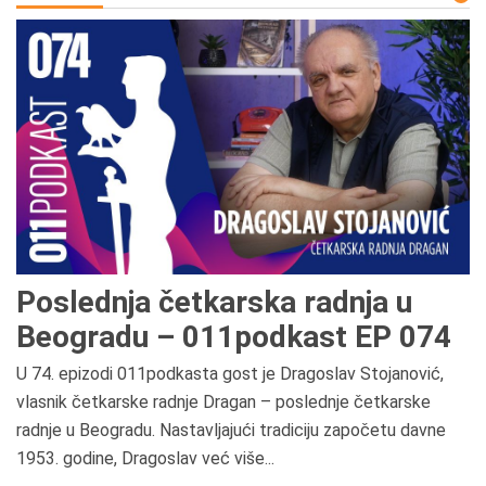
Poslednja četkarska radnja u
Beogradu – 011podkast EP 074
U 74. epizodi 011podkasta gost je Dragoslav Stojanović,
vlasnik četkarske radnje Dragan – poslednje četkarske
radnje u Beogradu. Nastavljajući tradiciju započetu davne
1953. godine, Dragoslav već više...