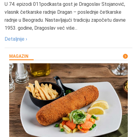
U 74. epizodi 011podkasta gost je Dragoslav Stojanović,
vlasnik četkarske radnje Dragan – poslednje četkarske
radnje u Beogradu. Nastavljajući tradiciju započetu davne
1953. godine, Dragoslav već više...
Detaljnije ›
MAGAZIN