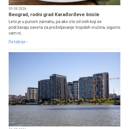
05.08.2026
Beograd, rodni grad Karađorđeve šnicle
Leto je u punom zamahu, pa ako ste od onih koji se
pridržavaju saveta za preživljavanje tropskih vrućina, sigurno
vam ni...
Detaljnije ›