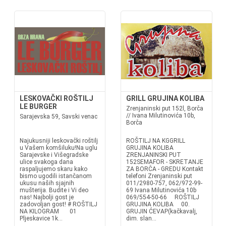
LESKOVAČKI ROŠTILJ
GRILL GRUJINA KOLIBA
LE BURGER
Zrenjaninski put 152l, Borča
// Ivana Milutinovića 10b,
Sarajevska 59, Savski venac
Borča
Najukusniji leskovački roštilj
ROŠTILJ NA KGGRILL
u Vašem komšiluku!Na uglu
GRUJINA KOLIBA
Sarajevske i Višegradske
ZRENJANINSKI PUT
ulice svakoga dana
152SEMAFOR - SKRETANJE
raspaljujemo skaru kako
ZA BORČA - GREDU Kontakt
bismo ugodili istančanom
telefoni Zrenjaninski put
ukusu naših sjajnih
011/2980-757, 062/972-99-
mušterija. Budite i Vi deo
69 Ivana Milutinovića 10b
nas! Najbolji gost je
069/554-50-66 ROŠTILJ
zadovoljan gost! # ROŠTILJ
GRUJINA KOLIBA 00.
NA KILOGRAM 01
GRUJIN ĆEVAP(kačkavalj,
Pljeskavice 1k...
dim. slan...