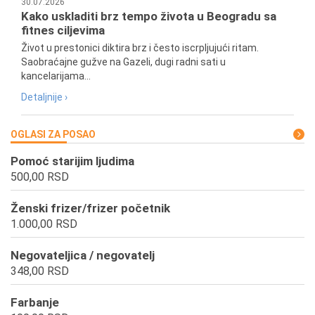
30.07.2026
Kako uskladiti brz tempo života u Beogradu sa
fitnes ciljevima
Život u prestonici diktira brz i često iscrpljujući ritam.
Saobraćajne gužve na Gazeli, dugi radni sati u
kancelarijama...
Detaljnije ›
OGLASI ZA POSAO
Pomoć starijim ljudima
500,00 RSD
Ženski frizer/frizer početnik
1.000,00 RSD
Negovateljica / negovatelj
348,00 RSD
Farbanje