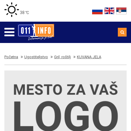
38 ℃
Početna
Ugostiteljstvo
Gril, roštilj
KUVANA JELA