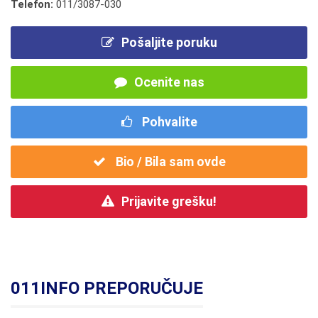
Telefon:
011/3087-030
Pošaljite poruku
Ocenite nas
Pohvalite
Bio / Bila sam ovde
Prijavite grešku!
011INFO PREPORUČUJE