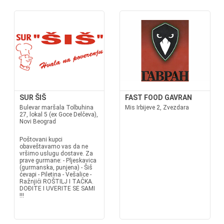
SUR ŠIŠ
FAST FOOD GAVRAN
Bulevar maršala Tolbuhina
Mis Irbijeve 2, Zvezdara
27, lokal 5 (ex Goce Delčeva),
Novi Beograd
Poštovani kupci
obaveštavamo vas da ne
vršimo uslugu dostave. Za
prave gurmane: - Pljeskavica
(gurmanska, punjena) - Šiš
ćevapi - Piletina - Vešalice -
Ražnjići ROŠTILJ I TAČKA.
DOĐITE I UVERITE SE SAMI
!!!