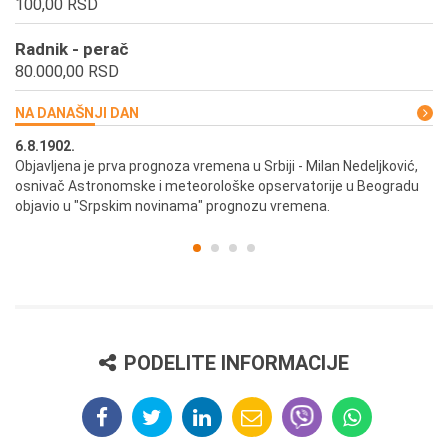
100,00 RSD
Radnik - perač
80.000,00 RSD
NA DANAŠNJI DAN
6.8.1902.
6.
ik
Objavljena je prva prognoza vremena u Srbiji - Milan Nedeljković,
Od
osnivač Astronomske i meteorološke opservatorije u Beogradu
Be
objavio u "Srpskim novinama" prognozu vremena.
PODELITE INFORMACIJE