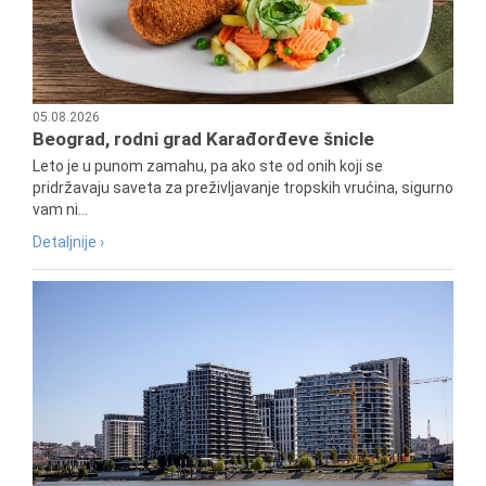
05.08.2026
Beograd, rodni grad Karađorđeve šnicle
Leto je u punom zamahu, pa ako ste od onih koji se
pridržavaju saveta za preživljavanje tropskih vrućina, sigurno
vam ni...
Detaljnije ›