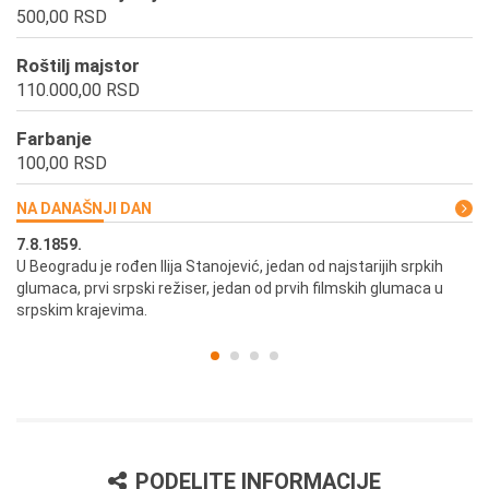
500,00 RSD
Roštilj majstor
110.000,00 RSD
Farbanje
100,00 RSD
NA DANAŠNJI DAN
7.8.1859.
7.
U Beogradu je rođen Ilija Stanojević, jedan od najstarijih srpkih
U 
glumaca, prvi srpski režiser, jedan od prvih filmskih glumaca u
re
srpskim krajevima.
PODELITE INFORMACIJE