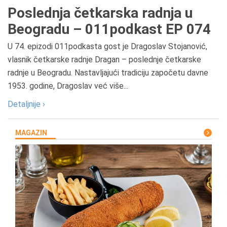
Poslednja četkarska radnja u
Beogradu – 011podkast EP 074
U 74. epizodi 011podkasta gost je Dragoslav Stojanović,
vlasnik četkarske radnje Dragan – poslednje četkarske
radnje u Beogradu. Nastavljajući tradiciju započetu davne
1953. godine, Dragoslav već više...
Detaljnije ›
MAGAZIN