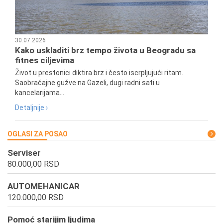
30.07.2026
Kako uskladiti brz tempo života u Beogradu sa
fitnes ciljevima
Život u prestonici diktira brz i često iscrpljujući ritam.
Saobraćajne gužve na Gazeli, dugi radni sati u
kancelarijama...
Detaljnije ›
OGLASI ZA POSAO
Serviser
80.000,00 RSD
AUTOMEHANICAR
120.000,00 RSD
Pomoć starijim ljudima