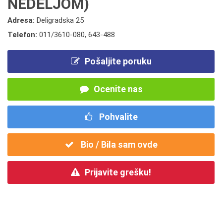
NEDELJOM)
Adresa:
Deligradska 25
Telefon:
011/3610-080
,
643-488
Pošaljite poruku
Ocenite nas
Pohvalite
Bio / Bila sam ovde
Prijavite grešku!