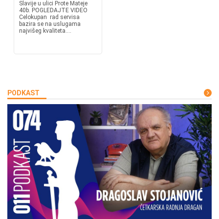
Slavije u ulici Prote Mateje
40b. POGLEDAJTE VIDEO
Celokupan rad servisa
bazira se na uslugama
najvišeg kvaliteta....
PODKAST