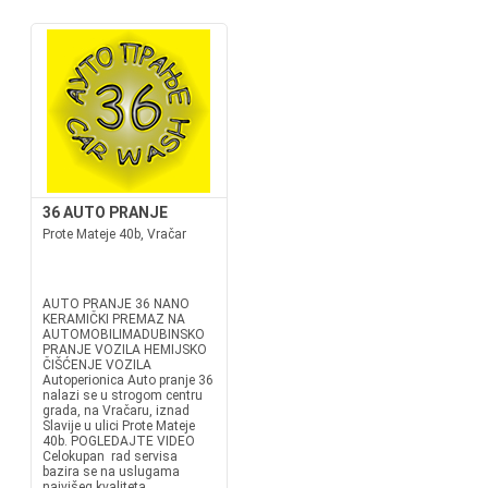
36 AUTO PRANJE
Prote Mateje 40b, Vračar
AUTO PRANJE 36 NANO
KERAMIČKI PREMAZ NA
AUTOMOBILIMADUBINSKO
PRANJE VOZILA HEMIJSKO
ČIŠĆENJE VOZILA
Autoperionica Auto pranje 36
nalazi se u strogom centru
grada, na Vračaru, iznad
Slavije u ulici Prote Mateje
40b. POGLEDAJTE VIDEO
Celokupan rad servisa
bazira se na uslugama
najvišeg kvaliteta....