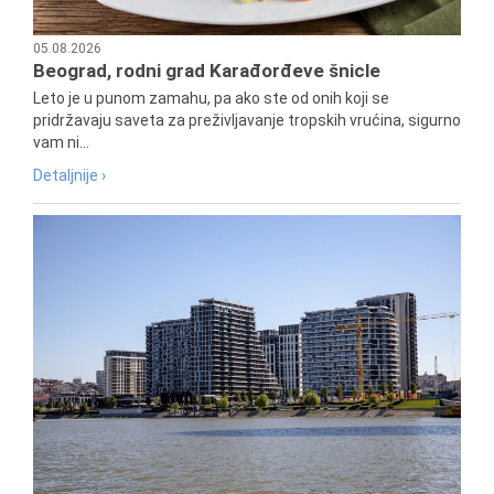
05.08.2026
Beograd, rodni grad Karađorđeve šnicle
Leto je u punom zamahu, pa ako ste od onih koji se
pridržavaju saveta za preživljavanje tropskih vrućina, sigurno
vam ni...
Detaljnije ›