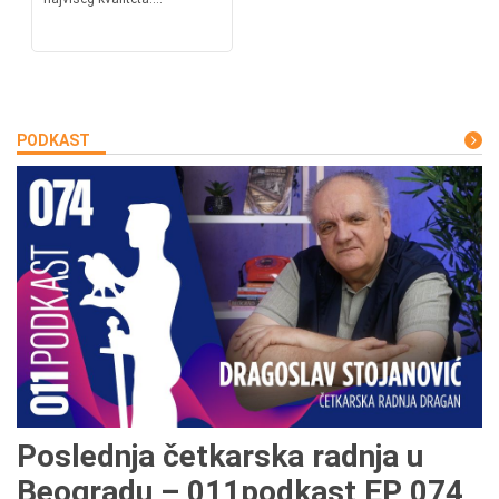
PODKAST
Poslednja četkarska radnja u
Beogradu – 011podkast EP 074