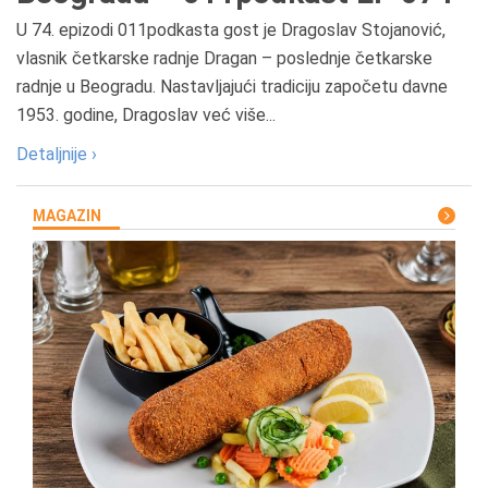
U 74. epizodi 011podkasta gost je Dragoslav Stojanović,
vlasnik četkarske radnje Dragan – poslednje četkarske
radnje u Beogradu. Nastavljajući tradiciju započetu davne
1953. godine, Dragoslav već više...
Detaljnije ›
MAGAZIN