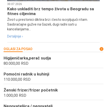
30.07.2026
Kako uskladiti brz tempo života u Beogradu sa
fitnes ciljevima
Život u prestonici diktira brz i često iscrpljujući ritam.
Saobraćajne gužve na Gazeli, dugi radni sati u
kancelarijama...
Detaljnije ›
OGLASI ZA POSAO
Higijeničarka,perač sudja
80.000,00 RSD
Pomoćni radnik u kuhinji
110.000,00 RSD
Ženski frizer/frizer početnik
1.000,00 RSD
Negovateljica / negovatelj