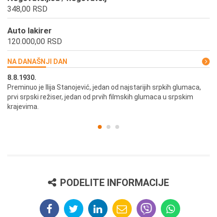
348,00 RSD
Auto lakirer
120.000,00 RSD
NA DANAŠNJI DAN
8.8.1930.
8.
Preminuo je Ilija Stanojević, jedan od najstarijih srpkih glumaca,
U 
prvi srpski režiser, jedan od prvih filmskih glumaca u srpskim
krajevima.
PODELITE INFORMACIJE