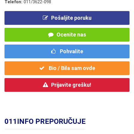
Telefon:
011/3622-098
Pošaljite poruku
Ocenite nas
Pohvalite
Bio / Bila sam ovde
Prijavite grešku!
011INFO PREPORUČUJE