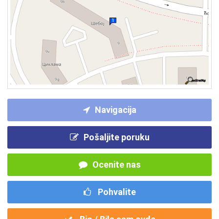
Navigacija
Pošaljite poruku
Ocenite nas
Pohvalite