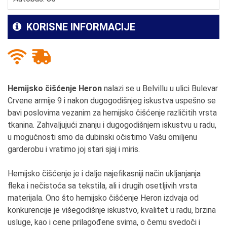
KORISNE INFORMACIJE
Hemijsko čišćenje Heron
nalazi se u Belvillu u ulici Bulevar
Crvene armije 9 i nakon dugogodišnjeg iskustva uspešno se
bavi poslovima vezanim za hemijsko čišćenje različitih vrsta
tkanina. Zahvaljujući znanju i dugogodišnjem iskustvu u radu,
u mogućnosti smo da dubinski očistimo Vašu omiljenu
garderobu i vratimo joj stari sjaj i miris.
Hemijsko čišćenje je i dalje najefikasniji način ukljanjanja
fleka i nečistoća sa tekstila, ali i drugih osetljivih vrsta
materijala. Ono što hemijsko čišćenje Heron izdvaja od
konkurencije je višegodišnje iskustvo, kvalitet u radu, brzina
usluge, kao i cene prilagođene svima, o čemu svedoči i