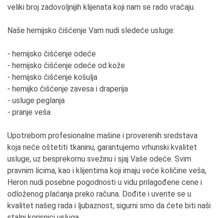
veliki broj zadovoljnijih klijenata koji nam se rado vraćaju.
Naše hemijsko čišćenje Vam nudi sledeće usluge:
- hemijsko čišćenje odeće
- hemijsko čišćenje odeće od kože
- hemijsko čišćenje košulja
- hemijko čišćenje zavesa i draperija
- usluge peglanja
- pranje veša
Upotrebom profesionalne mašine i proverenih sredstava
koja neće oštetiti tkaninu, garantujemo vrhunski kvalitet
usluge, uz besprekornu svežinu i sjaj Vaše odeće. Svim
pravnim licima, kao i klijentima koji imaju veće količine veša,
Heron nudi posebne pogodnosti u vidu prilagođene cene i
odloženog plaćanja preko računa. Dođite i uverite se u
kvalitet našeg rada i ljubaznost, sigurni smo da ćete biti naši
stalni korisnici usluga.