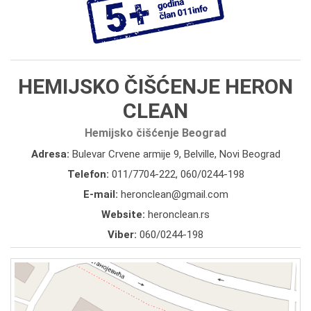
HEMIJSKO ČIŠĆENJE HERON
CLEAN
Hemijsko čišćenje Beograd
Adresa:
Bulevar Crvene armije 9, Belville, Novi Beograd
Telefon:
011/7704-222
,
060/0244-198
E-mail:
heronclean@gmail.com
Website:
heronclean.rs
Viber:
060/0244-198