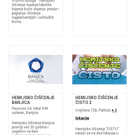
Vršimo usluge: - hemijsko
čišćenje- bojenje tekstila-
bojenje kože- bojenje- pranje i
peglanje- čišćenje
najplemenitijih i veštačkih
krzna...
HEMIJSKO ČIŠĆENJE
HEMIJSKO ČIŠĆENJE
BANJICA
ČISTO 2
Paunova 24, lokal 049
Cvijićeva 72b, Palilula
+ 1
suteren, Banjica
lokacija
Hemijsko čišćenje Banjica
postoji već 30 godina i
Hemijsko čišćenje "ČISTO"
uspešno se bavi
nalazi se na dve lokacije u