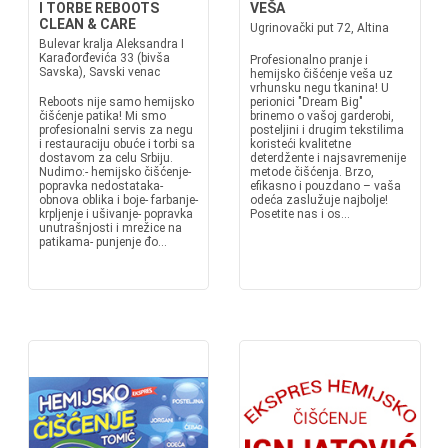
I TORBE REBOOTS
VEŠA
CLEAN & CARE
Ugrinovački put 72, Altina
Bulevar kralja Aleksandra I
Karađorđevića 33 (bivša
Profesionalno pranje i
Savska), Savski venac
hemijsko čišćenje veša uz
vrhunsku negu tkanina! U
Reboots nije samo hemijsko
perionici "Dream Big"
čišćenje patika! Mi smo
brinemo o vašoj garderobi,
profesionalni servis za negu
posteljini i drugim tekstilima
i restauraciju obuće i torbi sa
koristeći kvalitetne
dostavom za celu Srbiju.
deterdžente i najsavremenije
Nudimo:- hemijsko čišćenje-
metode čišćenja. Brzo,
popravka nedostataka-
efikasno i pouzdano – vaša
obnova oblika i boje- farbanje-
odeća zaslužuje najbolje!
krpljenje i ušivanje- popravka
Posetite nas i os...
unutrašnjosti i mrežice na
patikama- punjenje đo...