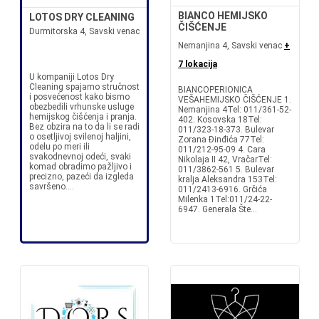
BIANCO HEMIJSKO
LOTOS DRY CLEANING
ČIŠĆENJE
Durmitorska 4, Savski venac
Nemanjina 4, Savski venac
+
7 lokacija
U kompaniji Lotos Dry
Cleaning spajamo stručnost
BIANCOPERIONICA
i posvećenost kako bismo
VEŠAHEMIJSKO ČIŠĆENJE 1.
obezbedili vrhunske usluge
Nemanjina 4Tel: 011/361-52-
hemijskog čišćenja i pranja.
402. Kosovska 18Tel:
Bez obzira na to da li se radi
011/323-18-373. Bulevar
o osetljivoj svilenoj haljini,
Zorana Đinđića 77Tel:
odelu po meri ili
011/212-95-09 4. Cara
svakodnevnoj odeći, svaki
Nikolaja II 42, VračarTel:
komad obradimo pažljivo i
011/3862-561 5. Bulevar
precizno, pazeći da izgleda
kralja Aleksandra 153Tel:
savršeno....
011/2413-6916. Grčića
Milenka 1Tel:011/24-22-
6947. Generala Šte...