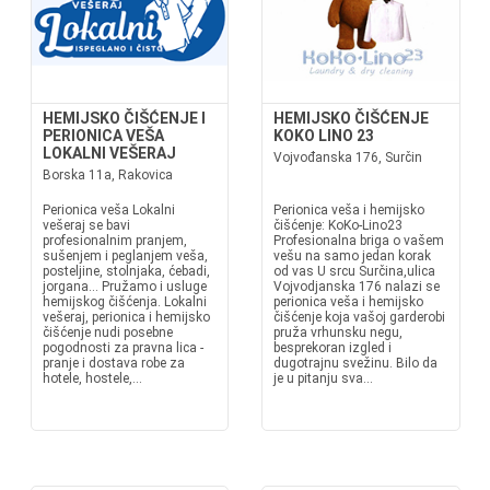
HEMIJSKO ČIŠĆENJE I
HEMIJSKO ČIŠĆENJE
PERIONICA VEŠA
KOKO LINO 23
LOKALNI VEŠERAJ
Vojvođanska 176, Surčin
Borska 11a, Rakovica
Perionica veša Lokalni
Perionica veša i hemijsko
vešeraj se bavi
čišćenje: KoKo-Lino23
profesionalnim pranjem,
Profesionalna briga o vašem
sušenjem i peglanjem veša,
vešu na samo jedan korak
posteljine, stolnjaka, ćebadi,
od vas U srcu Surčina,ulica
jorgana... Pružamo i usluge
Vojvodjanska 176 nalazi se
hemijskog čišćenja. Lokalni
perionica veša i hemijsko
vešeraj, perionica i hemijsko
čišćenje koja vašoj garderobi
čišćenje nudi posebne
pruža vrhunsku negu,
pogodnosti za pravna lica -
besprekoran izgled i
pranje i dostava robe za
dugotrajnu svežinu. Bilo da
hotele, hostele,...
je u pitanju sva...