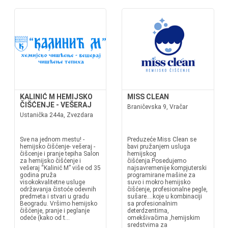
KALINIĆ M HEMIJSKO
MISS CLEAN
ČIŠĆENJE - VEŠERAJ
Braničevska 9, Vračar
Ustanička 244a, Zvezdara
Sve na jednom mestu! -
Preduzeće Miss Clean se
hemijsko čišćenje- vešeraj -
bavi pružanjem usluga
čišcenje i pranje tepiha Salon
hemijskog
za hemijsko čišćenje i
čišćenja.Posedujemo
vešeraj “Kalinić M” više od 35
najsavremenije kompjuterski
godina pruža
programirane mašine za
visokokvalitetne usluge
suvo i mokro hemijsko
održavanja čistoće odevnih
čišćenje, profesionalne pegle,
predmeta i stvari u gradu
sušare....koje u kombinaciji
Beogradu. Vršimo hemijsko
sa profesionalnim
čišćenje, pranje i peglanje
deterdzentima,
odeće (kako od t...
omekšivačima ,hemijskim
sredstvima za