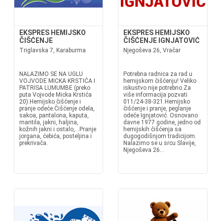
EKSPRES HEMIJSKO
EKSPRES HEMIJSKO
ČIŠĆENJE
ČIŠĆENJE IGNJATOVIĆ
Triglavska 7, Karaburma
Njegoševa 26, Vračar
NALAZIMO SE NA UGLU
Potrebna radnica za rad u
VOJVODE MICKA KRSTIĆA I
hemijskom čišćenju! Veliko
PATRISA LUMUMBE (preko
iskustvo nije potrebno.Za
puta Vojvode Micka Krstića
više informacija pozvati
20).Hemijsko čišćenje i
011/24-38-321.Hemijsko
pranje odeće.Čišćenje odela,
čišćenje i pranje, peglanje
sakoa, pantalona, kaputa,
odeće Ignjatović. Osnovano
mantila, jakni, haljina,
davne 1977 godine, jedno od
kožnih jakni i ostalo,...Pranje
hemijskih čišćenja sa
jorgana, ćebića, posteljina i
dugogodišnjom tradicijom.
prekrivača.
Nalazimo se u srcu Slavije,
Njegoševa 26...