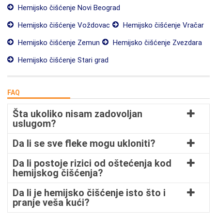
Hemijsko čišćenje Novi Beograd
Hemijsko čišćenje Voždovac
Hemijsko čišćenje Vračar
Hemijsko čišćenje Zemun
Hemijsko čišćenje Zvezdara
Hemijsko čišćenje Stari grad
FAQ
Šta ukoliko nisam zadovoljan
uslugom?
Da li se sve fleke mogu ukloniti?
Da li postoje rizici od oštećenja kod
hemijskog čišćenja?
Da li je hemijsko čišćenje isto što i
pranje veša kući?