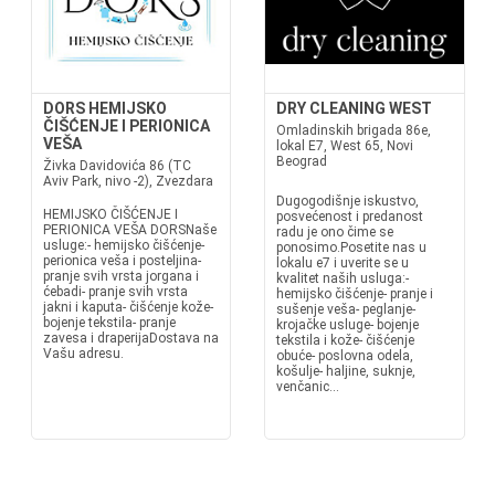
DORS HEMIJSKO
DRY CLEANING WEST
ČIŠĆENJE I PERIONICA
Omladinskih brigada 86e,
VEŠA
lokal E7, West 65, Novi
Beograd
Živka Davidovića 86 (TC
Aviv Park, nivo -2), Zvezdara
Dugogodišnje iskustvo,
HEMIJSKO ČIŠĆENJE I
posvećenost i predanost
PERIONICA VEŠA DORSNaše
radu je ono čime se
usluge:- hemijsko čišćenje-
ponosimo.Posetite nas u
perionica veša i posteljina-
lokalu e7 i uverite se u
pranje svih vrsta jorgana i
kvalitet naših usluga:-
ćebadi- pranje svih vrsta
hemijsko čišćenje- pranje i
jakni i kaputa- čišćenje kože-
sušenje veša- peglanje-
bojenje tekstila- pranje
krojačke usluge- bojenje
zavesa i draperijaDostava na
tekstila i kože- čišćenje
Vašu adresu.
obuće- poslovna odela,
košulje- haljine, suknje,
venčanic...