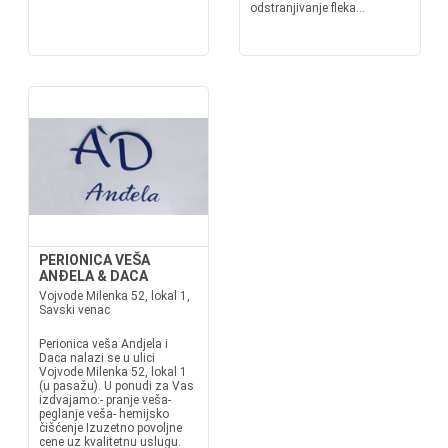
odstranjivanje fleka...
PERIONICA VEŠA
ANĐELA & DACA
Vojvode Milenka 52, lokal 1,
Savski venac
Perionica veša Andjela i
Daca nalazi se u ulici
Vojvode Milenka 52, lokal 1
(u pasažu). U ponudi za Vas
izdvajamo:- pranje veša-
peglanje veša- hemijsko
čišćenje Izuzetno povoljne
cene uz kvalitetnu uslugu.