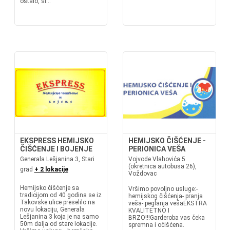
ostalo, ši...
EKSPRESS HEMIJSKO
HEMIJSKO ČIŠĆENJE -
ČIŠĆENJE I BOJENJE
PERIONICA VEŠA
Generala Lešjanina 3, Stari
Vojvode Vlahovića 5
(okretnica autobusa 26),
grad
+ 2 lokacije
Voždovac
Hemijsko čišćenje sa
Vršimo povoljno usluge:-
tradicijom od 40 godina se iz
hemijskog čišćenja- pranja
Takovske ulice preselilo na
veša- peglanja vešaEKSTRA
novu lokaciju, Generala
KVALITETNO I
Lešjanina 3 koja je na samo
BRZO!!!Garderoba vas čeka
50m dalja od stare lokacije.
spremna i očišćena.