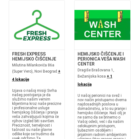
FRESH EXPRESS
HEMIJSKO ČIŠĆENJE I
HEMIJSKO ČIŠĆENJE
PERIONICA VEŠA WASH
CENTER
Milutina Milankovića 86a
Dragiše Brašovana 1,
(Super Vero), Novi Beograd
+
Bežanijska kosa
+ 1
4 lokacije
lokacija
Izjava o našoj misiji Svrha
našeg postojanja je da
U našoj perionici na svež i
služimo našim vernim
nov način pristupamo dvema
klijentima kroz naše precizne
najdosadnijih poslova u
i profesionalne usluge
domaćinstvu, a to su pranje i
hemijskog čišćenja i pranja
hemijsko čišćenje. Naš cilj je
veša zahvaljujući kojima će
ne samo da se brinemo o
njihov izgled biti savršen.
Vašoj odeći, već i da našim
Preciznost, temeljnost i
celokupnim pristupom,
tačnost su naše glavne
ljubaznim osobljem i
odlike koje se trudimo da
prijatnim radnim ambijentom
uvek održimo.Ta...