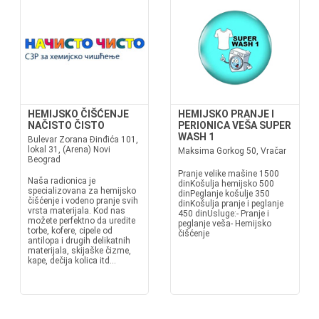
HEMIJSKO ČIŠĆENJE
HEMIJSKO PRANJE I
NAČISTO ČISTO
PERIONICA VEŠA SUPER
WASH 1
Bulevar Zorana Đinđića 101,
lokal 31, (Arena) Novi
Maksima Gorkog 50, Vračar
Beograd
Pranje velike mašine 1500
Naša radionica je
dinKošulja hemijsko 500
specializovana za hemijsko
dinPeglanje košulje 350
čišćenje i vodeno pranje svih
dinKošulja pranje i peglanje
vrsta materijala. Kod nas
450 dinUsluge:- Pranje i
možete perfektno da uredite
peglanje veša- Hemijsko
torbe, kofere, cipele od
čišćenje
antilopa i drugih delikatnih
materijala, skijaške čizme,
kape, dečija kolica itd...