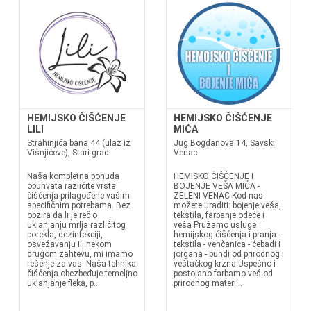
HEMIJSKO ČIŠĆENJE
HEMIJSKO ČIŠĆENJE
LILI
MIĆA
Strahinjića bana 44 (ulaz iz
Jug Bogdanova 14, Savski
Višnjićeve), Stari grad
Venac
Naša kompletna ponuda
HEMISKO ČIŠĆENJE I
obuhvata različite vrste
BOJENJE VEŠA MIĆA -
čišćenja prilagođene vašim
ZELENI VENAC Kod nas
specifičnim potrebama. Bez
možete uraditi: bojenje veša,
obzira da li je reč o
tekstila, farbanje odeće i
uklanjanju mrlja različitog
veša Pružamo usluge
porekla, dezinfekciji,
hemijskog čišćenja i pranja: -
osvežavanju ili nekom
tekstila - venčanica - ćebadi i
drugom zahtevu, mi imamo
jorgana - bundi od prirodnog i
rešenje za vas. Naša tehnika
veštačkog krzna Uspešno i
čišćenja obezbeđuje temeljno
postojano farbamo veš od
uklanjanje fleka, p...
prirodnog materi...