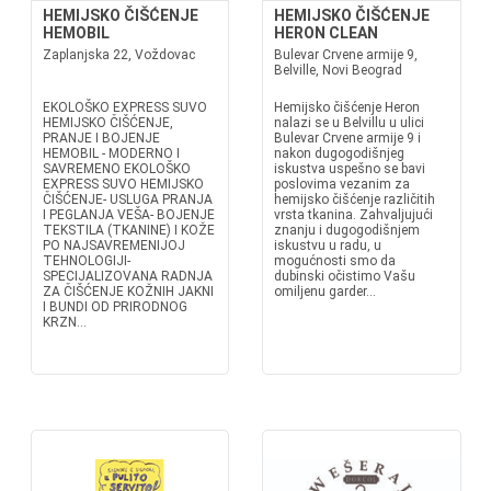
HEMIJSKO ČIŠĆENJE
HEMIJSKO ČIŠĆENJE
HEMOBIL
HERON CLEAN
Zaplanjska 22, Voždovac
Bulevar Crvene armije 9,
Belville, Novi Beograd
EKOLOŠKO EXPRESS SUVO
Hemijsko čišćenje Heron
HEMIJSKO ČIŠĆENJE,
nalazi se u Belvillu u ulici
PRANJE I BOJENJE
Bulevar Crvene armije 9 i
HEMOBIL - MODERNO I
nakon dugogodišnjeg
SAVREMENO EKOLOŠKO
iskustva uspešno se bavi
EXPRESS SUVO HEMIJSKO
poslovima vezanim za
ČIŠĆENJE- USLUGA PRANJA
hemijsko čišćenje različitih
I PEGLANJA VEŠA- BOJENJE
vrsta tkanina. Zahvaljujući
TEKSTILA (TKANINE) I KOŽE
znanju i dugogodišnjem
PO NAJSAVREMENIJOJ
iskustvu u radu, u
TEHNOLOGIJI-
mogućnosti smo da
SPECIJALIZOVANA RADNJA
dubinski očistimo Vašu
ZA ČIŠĆENJE KOŽNIH JAKNI
omiljenu garder...
I BUNDI OD PRIRODNOG
KRZN...