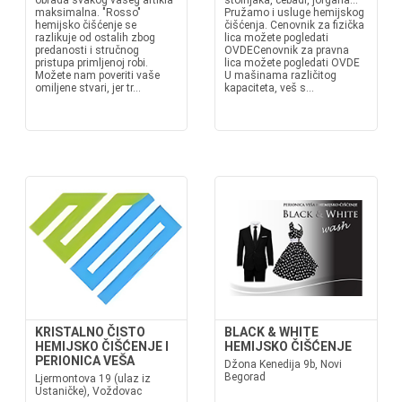
obrada svakog vašeg artikla
stolnjaka, ćebadi, jorgana...
maksimalna. "Rosso"
Pružamo i usluge hemijskog
hemijsko čišćenje se
čišćenja. Cenovnik za fizička
razlikuje od ostalih zbog
lica možete pogledati
predanosti i stručnog
OVDECenovnik za pravna
pristupa primljenoj robi.
lica možete pogledati OVDE
Možete nam poveriti vaše
U mašinama različitog
omiljene stvari, jer tr...
kapaciteta, veš s...
KRISTALNO ČISTO
BLACK & WHITE
HEMIJSKO ČIŠĆENJE I
HEMIJSKO ČIŠĆENJE
PERIONICA VEŠA
Džona Kenedija 9b, Novi
Begorad
Ljermontova 19 (ulaz iz
Ustaničke), Voždovac