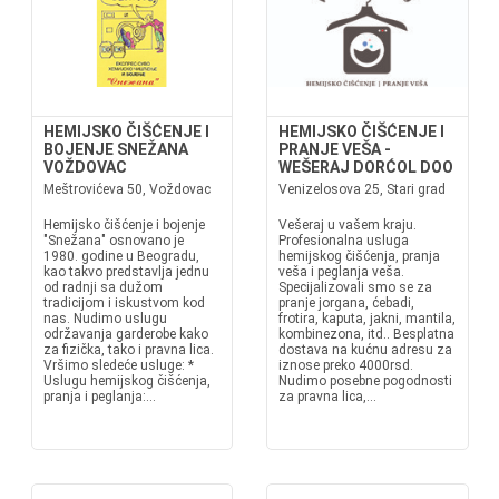
HEMIJSKO ČIŠĆENJE I
HEMIJSKO ČIŠĆENJE I
BOJENJE SNEŽANA
PRANJE VEŠA -
VOŽDOVAC
WEŠERAJ DORĆOL DOO
Meštrovićeva 50, Voždovac
Venizelosova 25, Stari grad
Hemijsko čišćenje i bojenje
Vešeraj u vašem kraju.
"Snežana" osnovano je
Profesionalna usluga
1980. godine u Beogradu,
hemijskog čišćenja, pranja
kao takvo predstavlja jednu
veša i peglanja veša.
od radnji sa dužom
Specijalizovali smo se za
tradicijom i iskustvom kod
pranje jorgana, ćebadi,
nas. Nudimo uslugu
frotira, kaputa, jakni, mantila,
održavanja garderobe kako
kombinezona, itd.. Besplatna
za fizička, tako i pravna lica.
dostava na kućnu adresu za
Vršimo sledeće usluge: *
iznose preko 4000rsd.
Uslugu hemijskog čišćenja,
Nudimo posebne pogodnosti
pranja i peglanja:...
za pravna lica,...