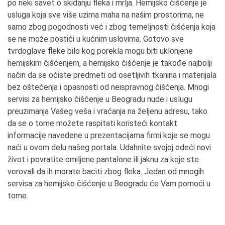
po neki savet o skidanju fleka i mrlja. Hemijsko čišćenje je
usluga koja sve više uzima maha na našim prostorima, ne
samo zbog pogodnosti već i zbog temeljnosti čišćenja koja
se ne može postići u kućnim uslovima. Gotovo sve
tvrdoglave fleke bilo kog porekla mogu biti uklonjene
hemijskim čišćenjem, a hemijsko čišćenje je takođe najbolji
način da se očiste predmeti od osetljivih tkanina i materijala
bez oštećenja i opasnosti od neispravnog čišćenja. Mnogi
servisi za hemijsko čišćenje u Beogradu nude i uslugu
preuzimanja Vašeg veša i vraćanja na željenu adresu, tako
da se o tome možete raspitati koristeći kontakt
informacije navedene u prezentacijama firmi koje se mogu
naći u ovom delu našeg portala. Udahnite svojoj odeći novi
život i povratite omiljene pantalone ili jaknu za koje ste
verovali da ih morate baciti zbog fleka. Jedan od mnogih
servisa za hemijsko čišćenje u Beogradu će Vam pomoći u
tome.