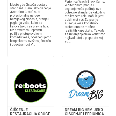
Perionica Wash Black &amp;
Mesto gde čistoća postaje
White tokom pranja i
standard ! Hemijsko čišćenje
peglanja veša poštuje sve
„Kristalno Čisto“ nudi
potrebne standarde kako bi u
profesionalne usluge
sto kracem roku naši klijenti
hemijskog čiščenja, pranja i
dobili cist veš.Za pranje i
peglanja veša, kako za
susenje veša koristimo
fizička tako i za pravna lica.
profesionalne mašine
Uz savremenu opremu i
različitih kapaciteta. Takođe
pažljiv pristup svakom
za uklanjanje fleka koristimo
komadu veša, obezbeđujemo
najkvalitetnije preparate koji
besprekornu svežinu, čistoću
su...
i dugotrajnost V...
ČIŠĆENJE I
DREAM BIG HEMIJSKO
RESTAURACIJA OBUĆE
ČIŠĆENJE I PERIONICA