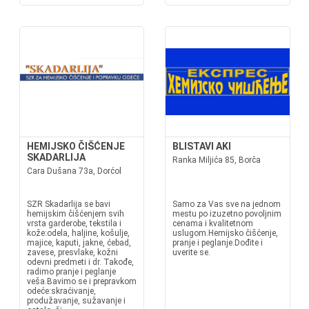
HEMIJSKO ČIŠĆENJE
BLISTAVI AKI
SKADARLIJA
Ranka Miljića 85, Borča
Cara Dušana 73a, Dorćol
SZR Skadarlija se bavi
Samo za Vas sve na jednom
hemijskim čišćenjem svih
mestu po izuzetno povoljnim
vrsta garderobe, tekstila i
cenama i kvalitetnom
kože:odela, haljine, košulje,
uslugom.Hemijsko čišćenje,
majice, kaputi, jakne, ćebad,
pranje i peglanje.Dođite i
zavese, presvlake, kožni
uverite se.
odevni predmeti i dr. Takođe,
radimo pranje i peglanje
veša.Bavimo se i prepravkom
odeće:skraćivanje,
produžavanje, sužavanje i