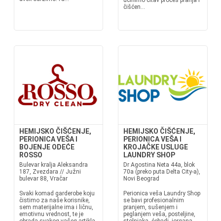
učinimo čitav proces pranja i
čišćen...
HEMIJSKO ČIŠĆENJE,
HEMIJSKO ČIŠĆENJE,
PERIONICA VEŠA I
PERIONICA VEŠA I
BOJENJE ODEĆE
KROJAČKE USLUGE
ROSSO
LAUNDRY SHOP
Bulevar kralja Aleksandra
Dr Agostina Neta 44a, blok
187, Zvezdara // Južni
70a (preko puta Delta City-a),
bulevar 88, Vračar
Novi Beograd
Svaki komad garderobe koju
Perionica veša Laundry Shop
čistimo za naše korisnike,
se bavi profesionalnim
sem materijalne ima i ličnu,
pranjem, sušenjem i
emotivnu vrednost, te je
peglanjem veša, posteljine,