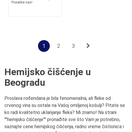
Posetite nas!
1
2
3
Hemijsko čišćenje u
Beogradu
Proslava rođendana je bila fenomenalna, ali fleke od
crvenog vina su ostale na Vašoj omiljenoj košulji? Pitate se
ko radi kvalitetno uklanjanje fleka? Mi znamo! Na strani
""hemijsko čišćenje"" pronađite sve što Vam je potrebno,
saznajte cene hemijskog čišćenja, radno vreme čistionica i