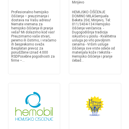
Mirijevo
Profesionalno hemijsko
HEMIJSKO ČIŠĆENJE
čišćenje – preuzimanje i
DOMINO MILASemjuela
dostava na Vašu adresu!
Beketa 20d, Mirijevo, Tel:
Nemate vremena za
011/3434-134 Hemijsko
hemijsko čišćenje ili pranje
čišćenje venčanica. -
veša? Mi dolazimo kod vas!
Dugogodišnja tradicija
Preuzimamo vaše stvari,
iskustvo u poslu - Kvalitetna
peremo ili čistimo, i vraćamo
usluga po vrlo povoljnim
ih besprekorno sveže.
cenama - Vršim usluge
Besplatan prevoz za
čišćenja sve vrste odeće od
porudžbine iznad 4.000
materijala kože i tekstila -
RSDPosebne pogodnosti za
Hemijsko čišćenje i pranje
firme –...
ćebad...