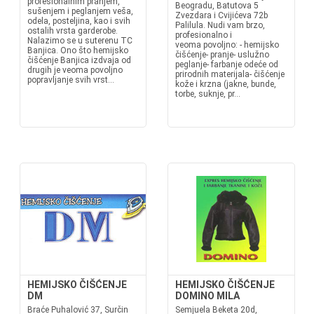
profesionalnim pranjem,
Beogradu, Batutova 5
sušenjem i peglanjem veša,
Zvezdara i Cvijićeva 72b
odela, posteljina, kao i svih
Palilula. Nudi vam brzo,
ostalih vrsta garderobe.
profesionalno i
Nalazimo se u suterenu TC
veoma povoljno: - hemijsko
Banjica. Ono što hemijsko
čišćenje- pranje- uslužno
čišćenje Banjica izdvaja od
peglanje- farbanje odeće od
drugih je veoma povoljno
prirodnih materijala- čišćenje
popravljanje svih vrst...
kože i krzna (jakne, bunde,
torbe, suknje, pr...
HEMIJSKO ČIŠĆENJE
HEMIJSKO ČIŠĆENJE
DM
DOMINO MILA
Braće Puhalović 37, Surčin
Semjuela Beketa 20d,