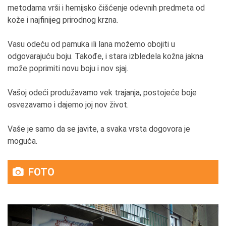
metodama vrši i hemijsko čišćenje odevnih predmeta od
kože i najfinijeg prirodnog krzna.
Vasu odeću od pamuka ili lana možemo obojiti u
odgovarajuću boju. Takođe, i stara izbledela kožna jakna
može poprimiti novu boju i nov sjaj.
Vašoj odeći produžavamo vek trajanja, postojeće boje
osvezavamo i dajemo joj nov život.
Vaše je samo da se javite, a svaka vrsta dogovora je
moguća.
FOTO