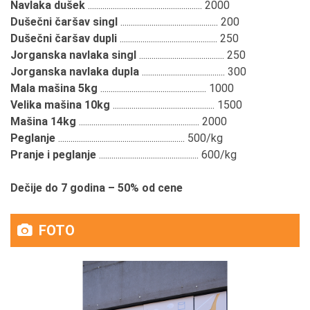
Navlaka dušek
....................................................... 2000
Dušečni čaršav singl
............................................... 200
Dušečni čaršav dupli
............................................... 250
Jorganska navlaka singl
......................................... 250
Jorganska navlaka dupla
........................................ 300
Mala mašina 5kg
................................................... 1000
Velika mašina 10kg
................................................. 1500
Mašina 14kg
.......................................................... 2000
Peglanje
............................................................. 500/kg
Pranje i peglanje
................................................ 600/kg
Dečije do 7 godina – 50% od cene
FOTO