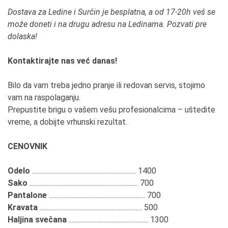
Dostava za Ledine i Surčin je besplatna, a od 17-20h veš se
može doneti i na drugu adresu na Ledinama. Pozvati pre
dolaska!
Kontaktirajte nas već danas!
Bilo da vam treba jedno pranje ili redovan servis, stojimo
vam na raspolaganju.
Prepustite brigu o vašem vešu profesionalcima – uštedite
vreme, a dobijte vrhunski rezultat.
CENOVNIK
Odelo
.................................................................... 1400
Sako
....................................................................... 700
Pantalone
............................................................... 700
Kravata
................................................................... 500
Haljina svečana
.................................................... 1300