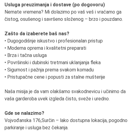
Usluga preuzimanja i dostave (po dogovoru)
Nemate vremena? Mi dolazimo po vaš veš i vraćamo ga
čistog, osušenog i savršeno složenog – brzo i pouzdano.
Zašto da izaberete baš nas?
• Dugogodišnje iskustvo i profesionalan pristup
• Moderna oprema i kvalitetni preparati
• Brza i tačna usluga
• Površinski i dubinski tretmani uklanjanja fleka
• Sigurnost i pažnja prema svakom komadu
• Pristupačne cene i popusti za stalne mušterije
Naša misija je da vam olakšamo svakodnevicu i učinimo da
vaša garderoba uvek izgleda čisto, sveže i uredno.
Gde se nalazimo?
Vojvođanska 176,Surčin – lako dostupna lokacija, pogodno
parkiranje i usluga bez čekanja.