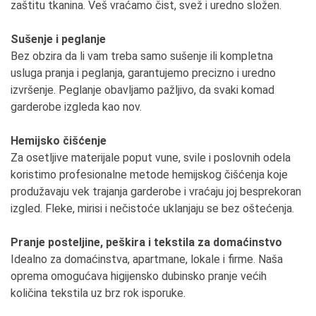
zaštitu tkanina. Veš vraćamo čist, svež i uredno složen.
Sušenje i peglanje
Bez obzira da li vam treba samo sušenje ili kompletna
usluga pranja i peglanja, garantujemo precizno i uredno
izvršenje. Peglanje obavljamo pažljivo, da svaki komad
garderobe izgleda kao nov.
Hemijsko čišćenje
Za osetljive materijale poput vune, svile i poslovnih odela
koristimo profesionalne metode hemijskog čišćenja koje
produžavaju vek trajanja garderobe i vraćaju joj besprekoran
izgled. Fleke, mirisi i nečistoće uklanjaju se bez oštećenja.
Pranje posteljine, peškira i tekstila za domaćinstvo
Idealno za domaćinstva, apartmane, lokale i firme. Naša
oprema omogućava higijensko dubinsko pranje većih
količina tekstila uz brz rok isporuke.