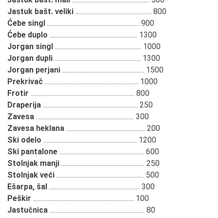
Jastuk bašt. veliki
.................................................... 800
Ćebe singl
............................................................... 900
Ćebe duplo
............................................................ 1300
Jorgan singl
........................................................... 1000
Jorgan dupli
........................................................... 1300
Jorgan perjani
........................................................ 1500
Prekrivač
................................................................ 1000
Frotir
....................................................................... 800
Draperija
................................................................. 250
Zavesa
................................................................... 300
Zavesa heklana
...................................................... 200
Ski odelo
................................................................ 1200
Ski pantalone
.......................................................... 600
Stolnjak manji
......................................................... 250
Stolnjak veći
............................................................ 500
Ešarpa, šal
.............................................................. 300
Peškir
..................................................................... 100
Jastučnica
................................................................. 80