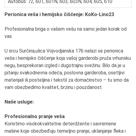
Autobus: 72, 601, 601N, 603, 603N, 604, 605, 610
Perionica veša i hemijsko čišćenje: KoKo-Lino23
Profesionalna briga o vašem vešu na samo jedan korak od
vas
U srcu Surčina,ulica Vojvodjanska 176 nalazi se perionica
veša i hemijsko čišćenje koja vašoj garderobi pruža vrhunsku
negu, besprekoran izgled i dugotrajnu svežinu. Bilo da je u
pitanju svakodnevna odeća, poslovna garderoba, osetljivi
materijali ili posteljina i tekstil za domaćinstvo – tu smo da
vam obezbedimo kvalitet, brzinu i pouzdanost.
Naše usluge:
Profesionalno pranje veša
Koristimo visokokvalitetne deterdžente i savremene
mašine koje obezbeđuju temeljno pranje, uklanjanje fleka i