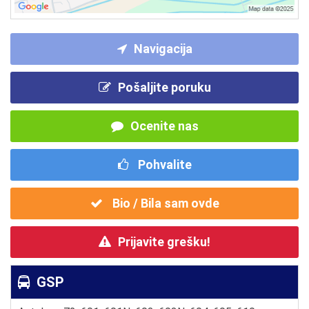
Navigacija
Pošaljite poruku
Ocenite nas
Pohvalite
Bio / Bila sam ovde
Prijavite grešku!
GSP