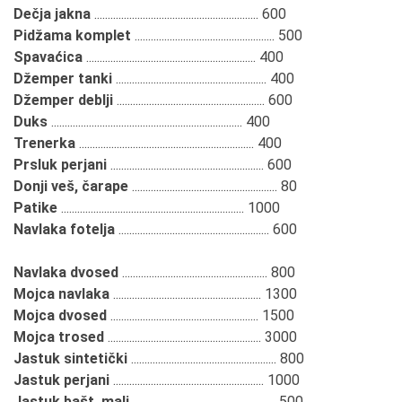
Dečja jakna
............................................................. 600
Pidžama komplet
.................................................... 500
Spavaćica
............................................................... 400
Džemper tanki
........................................................ 400
Džemper deblji
....................................................... 600
Duks
....................................................................... 400
Trenerka
................................................................. 400
Prsluk perjani
......................................................... 600
Donji veš, čarape
...................................................... 80
Patike
.................................................................... 1000
Navlaka fotelja
........................................................ 600
Navlaka dvosed
...................................................... 800
Mojca navlaka
....................................................... 1300
Mojca dvosed
....................................................... 1500
Mojca trosed
......................................................... 3000
Jastuk sintetički
...................................................... 800
Jastuk perjani
........................................................ 1000
Jastuk bašt. mali
..................................................... 500