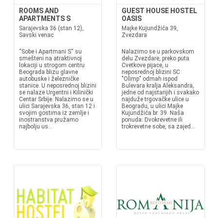
ROOMS AND
GUEST HOUSE HOSTEL
APARTMENTS S
OASIS
Sarajevska 36 (stan 12),
Majke Kujundžića 39,
Savski venac
Zvezdara
“Sobe i Apartmani S“ su
Nalazimo se u parkovskom
smešteni na atraktivnoj
delu Zvezdare, preko puta
lokaciji u strogom centru
Cvetkove pijace, u
Beograda blizu glavne
neposrednoj blizini SC
autobuske i železničke
"Olimp" odmah ispod
stanice. U neposrednoj blizini
Bulevara kralja Aleksandra,
se nalaze Urgentni i Kilinički
jedne od najstarijih i svakako
Centar Srbije. Nalazimo se u
najduže trgovačke ulice u
ulici Sarajevska 36, stan 12 i
Beogradu, u ulici Majke
svojim gostima iz zemlje i
Kujundžića br. 39. Naša
inostranstva pružamo
ponuda: Dvokrevetne ili
najbolju us...
trokrevetne sobe, sa zajed...