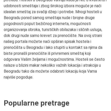
udobnosti smeštaja i zbog širokog izbora moguće je naći
idealan smeštaj za svačiji džep i potrebe. Mnogi hosteli u
Beogradu pored samog smeštaja nude i brojne druge
pogodnosti poput bežičnog interneta, mogućnosti
organizovanja obroka, turističkih obilazaka i sličnih usluga,
dok drugi nude samo krevet za prenoćište. Na ovoj strani
našeg portala možete naći opširan spisak hostela i
prenoćišta u Beogradu i lako stupiti u kontakt sa njima da
biste pronašli prenoćište ili privremeni smeštaj koji
odgovara Vašim željama i mogućnostima. Hosteli se često
nalaze u blizini makar nekoliko važnih lokacija i atrakcija u
Beogradu tako da možete odabrati lokaciju koja Vama
najviše pogoduje.
Popularne pretrage