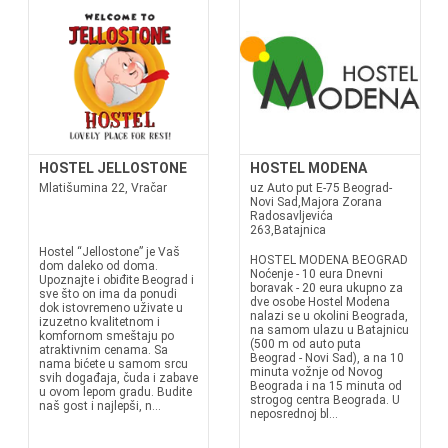
HOSTEL JELLOSTONE
HOSTEL MODENA
Mlatišumina 22, Vračar
uz Auto put E-75 Beograd-
Novi Sad,Majora Zorana
Radosavljevića
263,Batajnica
Hostel “Jellostone” je Vaš
HOSTEL MODENA BEOGRAD
dom daleko od doma.
Noćenje - 10 eura Dnevni
Upoznajte i obiđite Beograd i
boravak - 20 eura ukupno za
sve što on ima da ponudi
dve osobe Hostel Modena
dok istovremeno uživate u
nalazi se u okolini Beograda,
izuzetno kvalitetnom i
na samom ulazu u Batajnicu
komfornom smeštaju po
(500 m od auto puta
atraktivnim cenama. Sa
Beograd - Novi Sad), a na 10
nama bićete u samom srcu
minuta vožnje od Novog
svih događaja, čuda i zabave
Beograda i na 15 minuta od
u ovom lepom gradu. Budite
strogog centra Beograda. U
naš gost i najlepši, n...
neposrednoj bl...