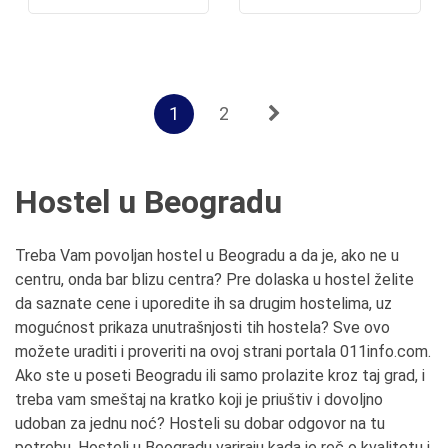
1
2
Hostel u Beogradu
Treba Vam povoljan hostel u Beogradu a da je, ako ne u
centru, onda bar blizu centra? Pre dolaska u hostel želite
da saznate cene i uporedite ih sa drugim hostelima, uz
mogućnost prikaza unutrašnjosti tih hostela? Sve ovo
možete uraditi i proveriti na ovoj strani portala 011info.com.
Ako ste u poseti Beogradu ili samo prolazite kroz taj grad, i
treba vam smeštaj na kratko koji je priuštiv i dovoljno
udoban za jednu noć? Hosteli su dobar odgovor na tu
potrebu. Hosteli u Beogradu variraju kada je reč o kvalitetu i