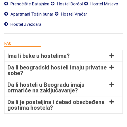
Prenoćište Batajnica
Hostel Dorćol
Hostel Mirijevo
Apartmani Tošin bunar
Hostel Vračar
Hostel Zvezdara
FAQ
Ima li buke u hostelima?
Da li beogradski hosteli imaju privatne
sobe?
Da li hosteli u Beogradu imaju
ormariće na zaključavanje?
Da li je posteljina i ćebad obezbeđena
gostima hostela?