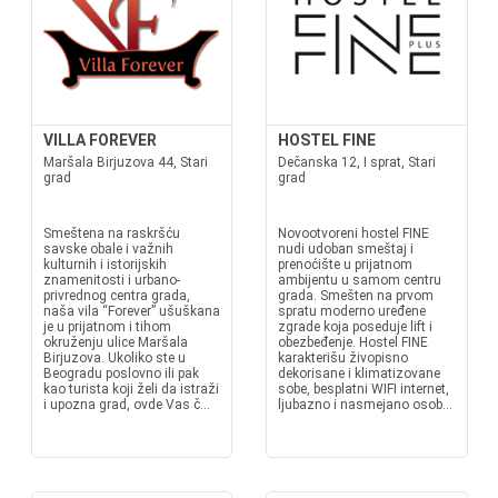
VILLA FOREVER
HOSTEL FINE
Maršala Birjuzova 44, Stari
Dečanska 12, I sprat, Stari
grad
grad
Smeštena na raskršću
Novootvoreni hostel FINE
savske obale i važnih
nudi udoban smeštaj i
kulturnih i istorijskih
prenoćište u prijatnom
znamenitosti i urbano-
ambijentu u samom centru
privrednog centra grada,
grada. Smešten na prvom
naša vila “Forever” ušuškana
spratu moderno uređene
je u prijatnom i tihom
zgrade koja poseduje lift i
okruženju ulice Maršala
obezbeđenje. Hostel FINE
Birjuzova. Ukoliko ste u
karakterišu živopisno
Beogradu poslovno ili pak
dekorisane i klimatizovane
kao turista koji želi da istraži
sobe, besplatni WIFI internet,
i upozna grad, ovde Vas č...
ljubazno i nasmejano osob...