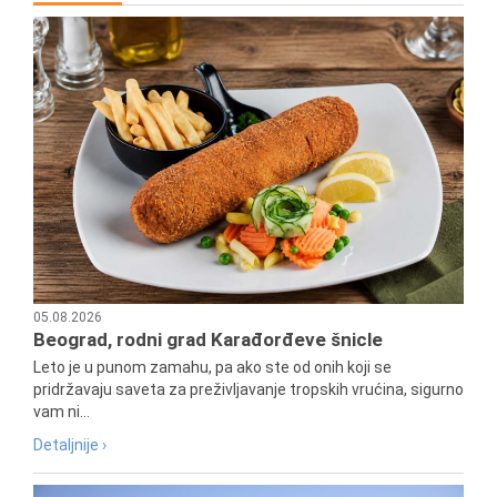
05.08.2026
Beograd, rodni grad Karađorđeve šnicle
Leto je u punom zamahu, pa ako ste od onih koji se
pridržavaju saveta za preživljavanje tropskih vrućina, sigurno
vam ni...
Detaljnije ›