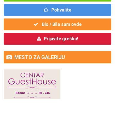
Pohvalite
Bio / Bila sam ovde
Prijavite grešku!
MESTO ZA GALERIJU