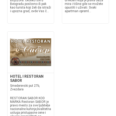
Birjuzova. Ukoliko ste u
drvećem koja je prava oaza
Beogradu poslovno ili pak
mira i tišine gde se možete
kao turista koji želi da istraži
opustiti i uživati. Svaki
i upozna grad, ovde Vas č...
apartman opreml...
HOTEL I RESTORAN
SABOR
Smederevski put 27b,
Zvezdara
RESTORAN SABOR KOD
MARKA Restoran SABOR je
pravo mesto za sve ljubitelje
nacionalne kuhinje,kvalitetna
usluga pristupacne cene i