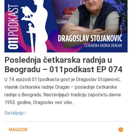
Poslednja četkarska radnja u
Beogradu – 011podkast EP 074
U 74. epizodi 011podkasta gost je Dragoslav Stojanović,
vlasnik četkarske radnje Dragan – poslednje četkarske
radnje u Beogradu. Nastavljajući tradiciju započetu davne
1953. godine, Dragoslav već više...
Detaljnije ›
MAGAZIN