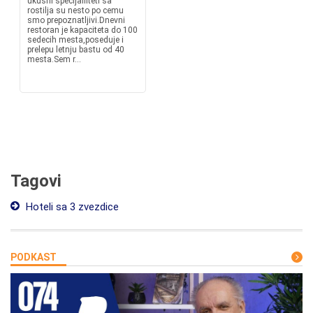
ukusni specijalliteti sa
rostilja su nesto po cemu
smo prepoznatljivi.Dnevni
restoran je kapaciteta do 100
sedecih mesta,poseduje i
prelepu letnju bastu od 40
mesta.Sem r...
Tagovi
Hoteli sa 3 zvezdice
PODKAST