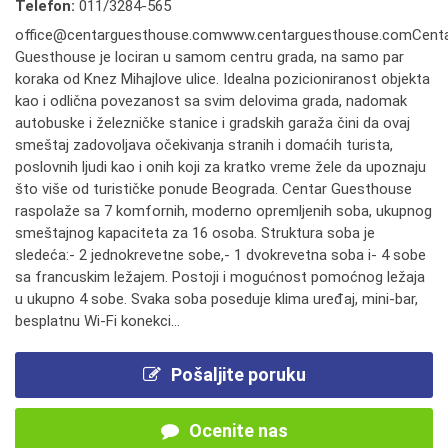
Telefon:
011/3284-565
office@centarguesthouse.comwww.centarguesthouse.comCent
Guesthouse je lociran u samom centru grada, na samo par
koraka od Knez Mihajlove ulice. Idealna pozicioniranost objekta
kao i odlična povezanost sa svim delovima grada, nadomak
autobuske i železničke stanice i gradskih garaža čini da ovaj
smeštaj zadovoljava očekivanja stranih i domaćih turista,
poslovnih ljudi kao i onih koji za kratko vreme žele da upoznaju
što više od turističke ponude Beograda. Centar Guesthouse
raspolaže sa 7 komfornih, moderno opremljenih soba, ukupnog
smeštajnog kapaciteta za 16 osoba. Struktura soba je
sledeća:- 2 jednokrevetne sobe,- 1 dvokrevetna soba i- 4 sobe
sa francuskim ležajem. Postoji i mogućnost pomoćnog ležaja
u ukupno 4 sobe. Svaka soba poseduje klima uređaj, mini-bar,
besplatnu Wi-Fi konekci...
Pošaljite poruku
Ocenite nas