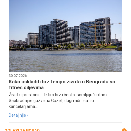
30.07.2026
Kako uskladiti brz tempo života u Beogradu sa
fitnes ciljevima
Život u prestonici diktira brz i često iscrpljujući ritam.
Saobraćajne gužve na Gazeli, dugi radni sati u
kancelarijama...
Detaljnije ›
OGLASI ZA POSAO