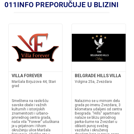
011INFO PREPORUČUJE U BLIZINI
VILLA FOREVER
BELGRADE HILLS VILLA
Maršala Birjuzova 44, Stari
Volgina 25a, Zvezdara
grad
Smeštena na raskršću
Nalazimo se u mirnom delu
savske obale i važnih
grada po imenu Zvezdara, 3
kulturnih i istorijskih
kilometara udaljeni od centra
znamenitosti i urbano-
Beograda. "Hills" apartmani
privrednog centra grada,
nalaze se blizu prirodnog
naša vila “Forever” ušuškana
parka-šume na Zvezdari u
je u prijatnom i tihom
oblasti punoj svežeg
okruženju ulice Maršala
vazduha i okruženoj