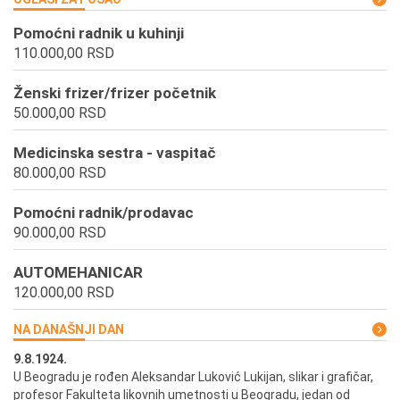
Pomoćni radnik u kuhinji
110.000,00 RSD
Ženski frizer/frizer početnik
50.000,00 RSD
Medicinska sestra - vaspitač
80.000,00 RSD
Pomoćni radnik/prodavac
90.000,00 RSD
AUTOMEHANICAR
120.000,00 RSD
NA DANAŠNJI DAN
9.8.1924.
9.
U Beogradu je rođen Aleksandar Luković Lukijan, slikar i grafičar,
Pr
profesor Fakulteta likovnih umetnosti u Beogradu, jedan od
a,