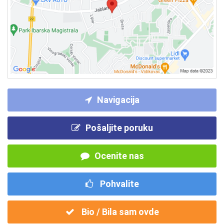
Navigacija
Pošaljite poruku
Ocenite nas
Pohvalite
Bio / Bila sam ovde