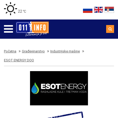
22 ℃
Početna
Građevinarstvo
Industrijske mašine
ESOT ENERGY DOO