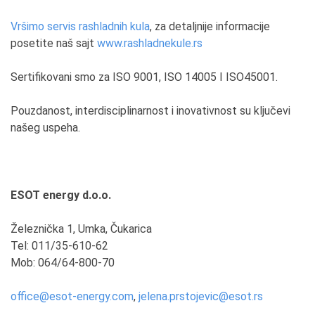
Vršimo servis rashladnih kula
, za detaljnije informacije
posetite naš sajt
www.rashladnekule.rs
Sertifikovani smo za ISO 9001, ISO 14005 I ISO45001.
Pouzdanost, interdisciplinarnost i inovativnost su ključevi
našeg uspeha.
ESOT energy d.o.o.
Železnička 1, Umka, Čukarica
Tel: 011/35-610-62
Mob: 064/64-800-70
office@esot-energy.com
,
jelena.prstojevic@esot.rs