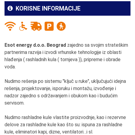
KORISNE INFORMACIJE
Esot energy d.o.o. Beograd
zajedno sa svojim strateškim
partnerima razvija i izvodi vrhunske tehnologije iz oblasti
hlađenja ( rashladnih kula ( tornjeva )), pripreme i obrade
voda.
Nudimo rešenja po sistemu "ključ u ruke", uključujući idejna
rešenja, projektovanje, isporuku i montažu, izvođenje i
nadzor zajedno s održavanjem i obukom kao i budućim
servisom.
Nudimo rashladne kule vlastite proizvodnje, kao i rezervne
delove za rashladne kule kao što su: ispuna za rashladne
kule, eliminatori kapi, dizne, ventilatori…i sl.