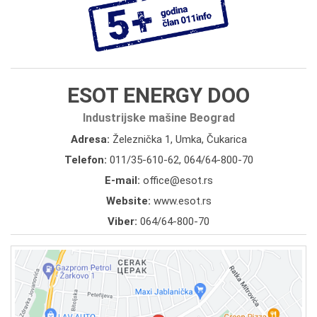
ESOT ENERGY DOO
Industrijske mašine Beograd
Adresa:
Železnička 1, Umka, Čukarica
Telefon:
011/35-610-62
,
064/64-800-70
E-mail:
office@esot.rs
Website:
www.esot.rs
Viber:
064/64-800-70