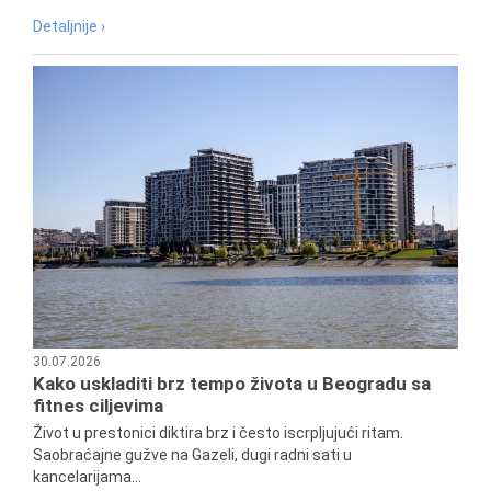
Detaljnije ›
30.07.2026
Kako uskladiti brz tempo života u Beogradu sa
fitnes ciljevima
Život u prestonici diktira brz i često iscrpljujući ritam.
Saobraćajne gužve na Gazeli, dugi radni sati u
kancelarijama...