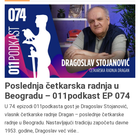
Poslednja četkarska radnja u
Beogradu – 011podkast EP 074
U 74. epizodi 011podkasta gost je Dragoslav Stojanović,
vlasnik četkarske radnje Dragan – poslednje četkarske
radnje u Beogradu. Nastavljajući tradiciju započetu davne
1953. godine, Dragoslav već više...