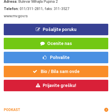
Adresa:
Bulevar Mihajla Pupina 2
Telefon:
011/311-2811; faks: 311-3527
www.mv.gov.rs
Pošaljite poruku
Ocenite nas
Pohvalite
Bio / Bila sam ovde
Prijavite grešku!
PODKAST