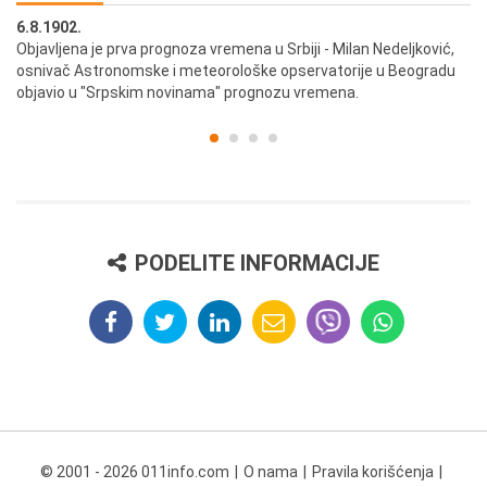
6.8.1902.
6.
ik
Objavljena je prva prognoza vremena u Srbiji - Milan Nedeljković,
Od
osnivač Astronomske i meteorološke opservatorije u Beogradu
Be
objavio u "Srpskim novinama" prognozu vremena.
PODELITE INFORMACIJE
© 2001 - 2026 011info.com
O nama
Pravila korišćenja