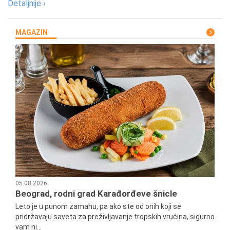
Detaljnije ›
MAGAZIN
05.08.2026
Beograd, rodni grad Karađorđeve šnicle
Leto je u punom zamahu, pa ako ste od onih koji se
pridržavaju saveta za preživljavanje tropskih vrućina, sigurno
vam ni...