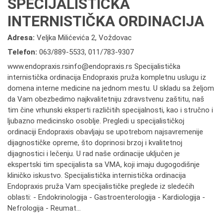
SPECIJALISTIČKA
INTERNISTIČKA ORDINACIJA
Adresa:
Veljka Milićevića 2, Voždovac
Telefon:
063/889-5533
,
011/783-9307
www.endopraxis.rsinfo@endopraxis.rs Specijalistička
internistička ordinacija Endopraxis pruža kompletnu uslugu iz
domena interne medicine na jednom mestu. U skladu sa željom
da Vam obezbedimo najkvalitetniju zdravstvenu zaštitu, naš
tim čine vrhunski eksperti različitih specijalnosti, kao i stručno i
ljubazno medicinsko osoblje. Pregledi u specijalističkoj
ordinaciji Endopraxis obavljaju se upotrebom najsavremenije
dijagnostičke opreme, što doprinosi brzoj i kvalitetnoj
dijagnostici i lečenju. U rad naše ordinacije uključen je
ekspertski tim specijalista sa VMA, koji imaju dugogodišnje
kliničko iskustvo. Specijalistička internistička ordinacija
Endopraxis pruža Vam specijalističke preglede iz sledećih
oblasti: - Endokrinologija - Gastroenterologija - Kardiologija -
Nefrologija - Reumat...