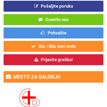
Pošaljite poruku
Ocenite nas
Pohvalite
Bio / Bila sam ovde
Prijavite grešku!
MESTO ZA GALERIJU