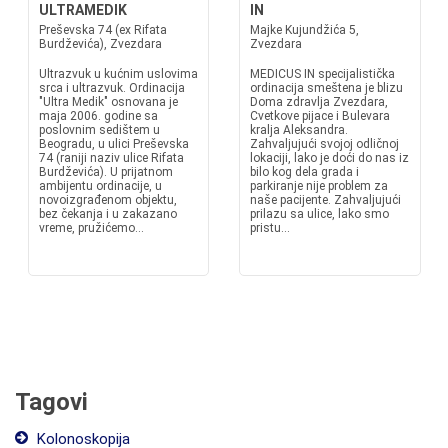
ULTRAMEDIK
IN
Preševska 74 (ex Rifata
Majke Kujundžića 5,
Burdževića), Zvezdara
Zvezdara
Ultrazvuk u kućnim uslovima
MEDICUS IN specijalistička
srca i ultrazvuk. Ordinacija
ordinacija smeštena je blizu
"Ultra Medik" osnovana je
Doma zdravlja Zvezdara,
maja 2006. godine sa
Cvetkove pijace i Bulevara
poslovnim sedištem u
kralja Aleksandra.
Beogradu, u ulici Preševska
Zahvaljujući svojoj odličnoj
74 (raniji naziv ulice Rifata
lokaciji, lako je doći do nas iz
Burdževića). U prijatnom
bilo kog dela grada i
ambijentu ordinacije, u
parkiranje nije problem za
novoizgrađenom objektu,
naše pacijente. Zahvaljujući
bez čekanja i u zakazano
prilazu sa ulice, lako smo
vreme, pružićemo...
pristu...
Tagovi
Kolonoskopija