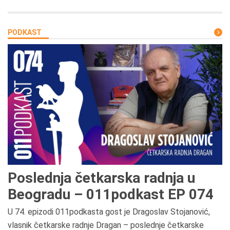
PODKAST
Poslednja četkarska radnja u
Beogradu – 011podkast EP 074
U 74. epizodi 011podkasta gost je Dragoslav Stojanović,
vlasnik četkarske radnje Dragan – poslednje četkarske