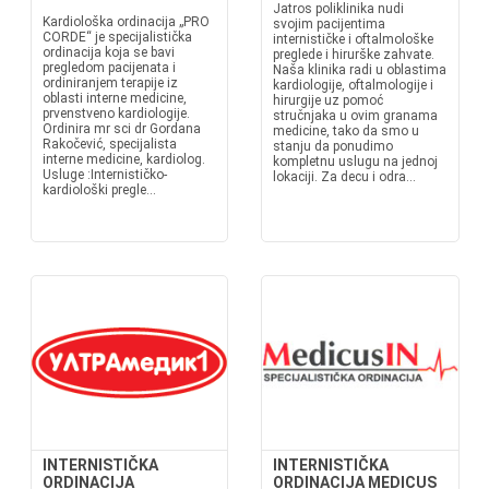
Jatros poliklinika nudi
Kardiološka ordinacija „PRO
svojim pacijentima
CORDE“ je specijalistička
internističke i oftalmološke
ordinacija koja se bavi
preglede i hirurške zahvate.
pregledom pacijenata i
Naša klinika radi u oblastima
ordiniranjem terapije iz
kardiologije, oftalmologije i
oblasti interne medicine,
hirurgije uz pomoć
prvenstveno kardiologije.
stručnjaka u ovim granama
Ordinira mr sci dr Gordana
medicine, tako da smo u
Rakočević, specijalista
stanju da ponudimo
interne medicine, kardiolog.
kompletnu uslugu na jednoj
Usluge :Internističko-
lokaciji. Za decu i odra...
kardiološki pregle...
INTERNISTIČKA
INTERNISTIČKA
ORDINACIJA
ORDINACIJA MEDICUS