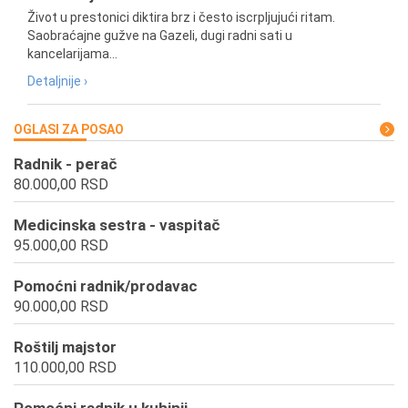
Život u prestonici diktira brz i često iscrpljujući ritam.
Saobraćajne gužve na Gazeli, dugi radni sati u
kancelarijama...
Detaljnije ›
OGLASI ZA POSAO
Radnik - perač
80.000,00 RSD
Medicinska sestra - vaspitač
95.000,00 RSD
Pomoćni radnik/prodavac
90.000,00 RSD
Roštilj majstor
110.000,00 RSD