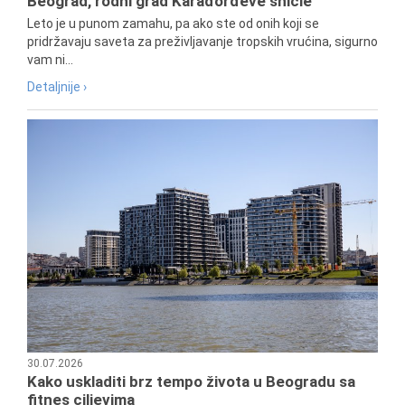
Beograd, rodni grad Karađorđeve šnicle
Leto je u punom zamahu, pa ako ste od onih koji se
pridržavaju saveta za preživljavanje tropskih vrućina, sigurno
vam ni...
Detaljnije ›
30.07.2026
Kako uskladiti brz tempo života u Beogradu sa
fitnes ciljevima