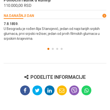
Pomoćni radnik u kuhinji
110.000,00 RSD
NA DANAŠNJI DAN
7.8.1859.
7.
U Beogradu je rođen Ilija Stanojević, jedan od najstarijih srpkih
U 
glumaca, prvi srpski režiser, jedan od prvih filmskih glumaca u
re
srpskim krajevima.
PODELITE INFORMACIJE